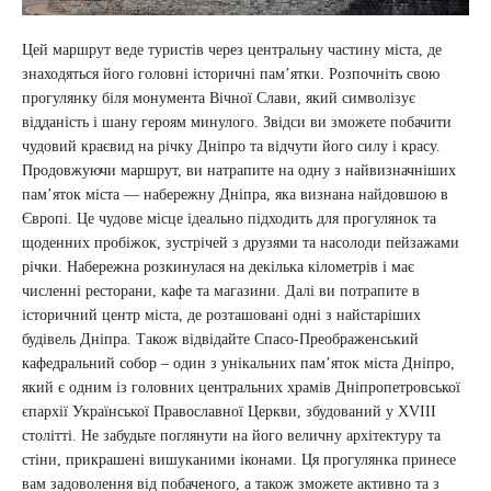
Цей маршрут веде туристів через центральну частину міста, де
знаходяться його головні історичні пам’ятки. Розпочніть свою
прогулянку біля монумента Вічної Слави, який символізує
відданість і шану героям минулого. Звідси ви зможете побачити
чудовий краєвид на річку Дніпро та відчути його силу і красу.
Продовжуючи маршрут, ви натрапите на одну з найвизначніших
пам’яток міста — набережну Дніпра, яка визнана найдовшою в
Європі. Це чудове місце ідеально підходить для прогулянок та
щоденних пробіжок, зустрічей з друзями та насолоди пейзажами
річки. Набережна розкинулася на декілька кілометрів і має
численні ресторани, кафе та магазини. Далі ви потрапите в
історичний центр міста, де розташовані одні з найстаріших
будівель Дніпра. Також відвідайте Спасо-Преображенський
кафедральний собор – один з унікальних пам’яток міста Дніпро,
який є одним із головних центральних храмів Дніпропетровської
єпархії Української Православної Церкви, збудований у XVIII
столітті. Не забудьте поглянути на його величну архітектуру та
стіни, прикрашені вишуканими іконами. Ця прогулянка принесе
вам задоволення від побаченого, а також зможете активно та з