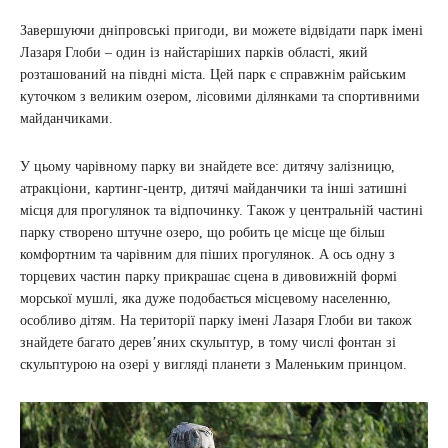
Завершуючи дніпровські пригоди, ви можете відвідати парк імені
Лазаря Глоби – один із найстаріших парків області, який
розташований на півдні міста. Цей парк є справжнім райським
куточком з великим озером, лісовими ділянками та спортивними
майданчиками.
У цьому чарівному парку ви знайдете все: дитячу залізницю,
атракціони, картинг-центр, дитячі майданчики та інші затишні
місця для прогулянок та відпочинку. Також у центральній частині
парку створено штучне озеро, що робить це місце ще більш
комфортним та чарівним для піших прогулянок. А ось одну з
торцевих частин парку прикрашає сцена в дивовижній формі
морської мушлі, яка дуже подобається місцевому населенню,
особливо дітям. На території парку імені Лазаря Глоби ви також
знайдете багато дерев’яних скульптур, в тому числі фонтан зі
скульптурою на озері у вигляді планети з Маленьким принцом.