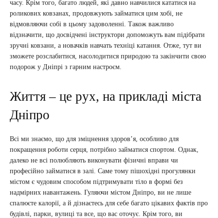
часу. Крім того, багато людей, які давно навчилися кататися на
роликових ковзанах, продовжують займатися цим хобі, не
відмовляючи собі в цьому задоволенні. Також важливо
відзначити, що досвідчені інструктори допоможуть вам підібрати
зручні ковзани, а новачків навчать техніці катання. Отже, тут ви
зможете розслабитися, насолодитися природою та закінчити свою
подорож у Дніпрі з гарним настроєм.
Життя – це рух, на прикладі міста
Дніпро
Всі ми знаємо, що для зміцнення здоров’я, особливо для
покращення роботи серця, потрібно займатися спортом. Однак,
далеко не всі полюбляють виконувати фізичні вправи чи
професійно займатися в залі. Саме тому пішохідні прогулянки
містом є чудовим способом підтримувати тіло в формі без
надмірних навантажень. Гуляючи містом Дніпро, ви не лише
спалюєте калорії, а й дізнаєтесь для себе багато цікавих фактів про
будівлі, парки, вулиці та все, що вас оточує. Крім того, ви