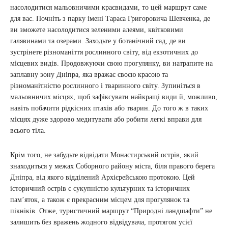
насолодитися мальовничими краєвидами, то цей маршрут саме
для вас. Почніть з парку імені Тараса Григоровича Шевченка, де
ви зможете насолодитися зеленими алеями, квітковими
галявинами та озерами. Заходьте у ботанічний сад, де ви
зустрінете різноманіття рослинного світу, від екзотичних до
місцевих видів. Продовжуючи свою прогулянку, ви натрапите на
заплавну зону Дніпра, яка вражає своєю красою та
різноманітністю рослинного і тваринного світу. Зупиніться в
мальовничих місцях, щоб зафіксувати найкращі види й, можливо,
навіть побачити рідкісних птахів або тварин. До того ж в таких
місцях дуже здорово медитувати або робити легкі вправи для
всього тіла.
Крім того, не забудьте відвідати Монастирський острів, який
знаходиться у межах Соборного району міста, біля правого берега
Дніпра, від якого відділений Архієрейською протокою. Цей
історичний острів є сукупністю культурних та історичних
пам’яток, а також є прекрасним місцем для прогулянок та
пікніків. Отже, туристичний маршрут “Природні ландшафти” не
залишить без вражень жодного відвідувача, протягом усієї