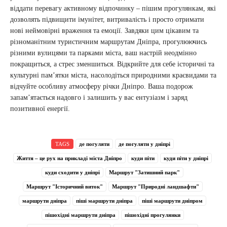
віддати перевагу активному відпочинку – пішим прогулянкам, які
дозволять підвищити імунітет, витривалість і просто отримати
нові неймовірні враження та емоції. Завдяки цим цікавим та
різноманітним туристичним маршрутам Дніпра, прогулюючись
різними вулицями та парками міста, ваш настрій неодмінно
покращиться, а стрес зменшиться. Відкрийте для себе історичні та
культурні пам’ятки міста, насолодіться природними краєвидами та
відчуйте особливу атмосферу річки Дніпро. Ваша подорож
запам’ятається надовго і залишить у вас ентузіазм і заряд
позитивної енергії.
TAGS
де погуляти
де погуляти у дніпрі
Життя – це рух на прикладі міста Дніпро
куди піти
куди піти у дніпрі
куди сходити у дніпрі
Маршрут "Затишний парк"
Маршрут "Історичний виток"
Маршрут "Природні ландшафти"
маршрути дніпра
піші маршрути дніпра
піші маршрути дніпром
пішохідні маршрути дніпра
пішохідні прогулянки