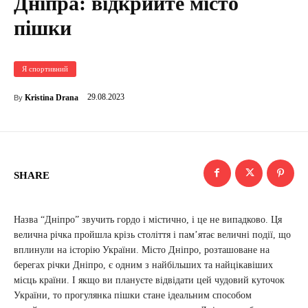
Дніпра: відкрийте місто
пішки
Я спортивний
29.08.2023
Kristina Drana
By
SHARE
Назва “Дніпро” звучить гордо і містично, і це не випадково. Ця
велична річка пройшла крізь століття і пам’ятає величні події, що
вплинули на історію України. Місто Дніпро, розташоване на
берегах річки Дніпро, є одним з найбільших та найцікавіших
місць країни. І якщо ви плануєте відвідати цей чудовий куточок
України, то прогулянка пішки стане ідеальним способом