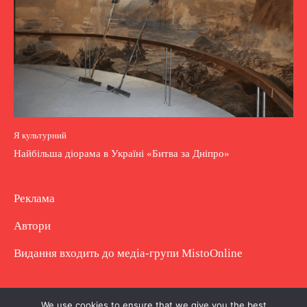
Я культурний
Найбільша діорама в Україні «Битва за Дніпро»
Реклама
Автори
Видання входить до медіа-групи
MistoOnline
Copyright © Повне використання матеріалу
We use cookies to ensure that we give you the best