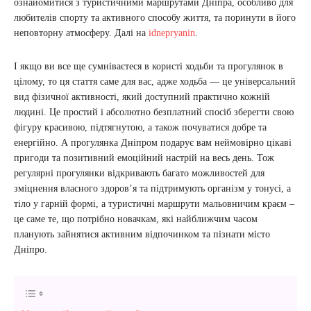
ознайомитися з туристичними маршрутами Дніпра, особливо для
любителів спорту та активного способу життя, та поринути в його
неповторну атмосферу. Далі на
idnepryanin
.
І якщо ви все ще сумніваєтеся в користі ходьби та прогулянок в
цілому, то ця стаття саме для вас, адже ходьба — це універсальний
вид фізичної активності, який доступний практично кожній
людині. Це простий і абсолютно безплатний спосіб зберегти свою
фігуру красивою, підтягнутою, а також почуватися добре та
енергійно. А прогулянка Дніпром подарує вам неймовірно цікаві
пригоди та позитивний емоційний настрій на весь день. Тож
регулярні прогулянки відкривають багато можливостей для
зміцнення власного здоров’я та підтримують організм у тонусі, а
тіло у гарній формі, а туристичні маршрути мальовничим краєм –
це саме те, що потрібно новачкам, які найближчим часом
планують зайнятися активним відпочинком та пізнати місто
Дніпро.