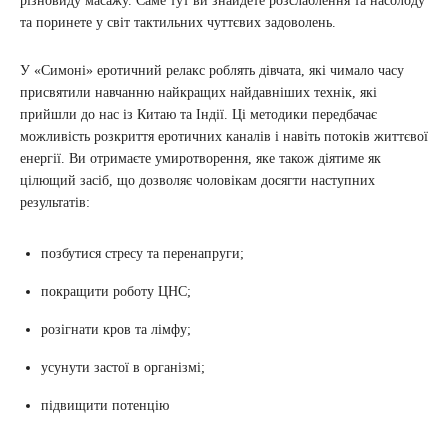
різновиду масажу. Саме тут ви знайдете розслаблення та насолоду
та поринете у світ тактильних чуттєвих задоволень.
У «Симоні» еротичний релакс роблять дівчата, які чимало часу
присвятили навчанню найкращих найдавніших технік, які
прийшли до нас із Китаю та Індії. Ці методики передбачає
можливість розкриття еротичних каналів і навіть потоків життєвої
енергії. Ви отримаєте умиротворення, яке також діятиме як
цілющий засіб, що дозволяє чоловікам досягти наступних
результатів:
позбутися стресу та перенапруги;
покращити роботу ЦНС;
розігнати кров та лімфу;
усунути застої в організмі;
підвищити потенцію