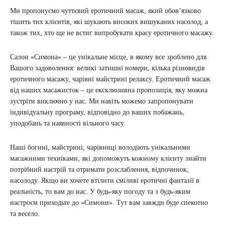
Ми пропонуємо чуттєвий еротичний масаж, який обов’язково
тішить тих клієнтів, які шукають високих вишуканих насолод, а
також тих, хто ще не встиг випробувати красу еротичного масажу.
Салон «Симона» – це унікальне місце, в якому все зроблено для
Вашого задоволення: великі затишні номери, кілька різновидів
еротичного масажу, чарівні майстрині релаксу. Еротичний масаж
від наших масажисток – це ексклюзивна пропозиція, яку можна
зустріти виключно у нас. Ми навіть можемо запропонувати
індивідуальну програму, відповідно до ваших побажань,
уподобань та наявності вільного часу.
Наші богині, майстрині, чарівниці володіють унікальними
масажними техніками, які допоможуть кожному клієнту знайти
потрібний настрій та отримати розслаблення, відпочинок,
насолоду. Якщо ви хочете втілити сміливі еротичні фантазії в
реальність, то вам до нас. У будь-яку погоду та з будь-яким
настроєм приходьте до «Симони». Тут вам завжди буде спекотно
та весело.