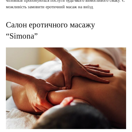
чоловіків пропонуються послуги будь-якого вимогливого смаку. Є
можливість замовити еротичний масаж на виїзд.
Салон еротичного масажу
“Simona”