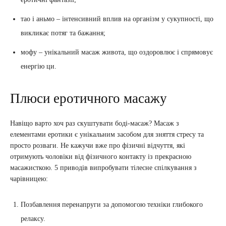
тао і аньмо – інтенсивний вплив на організм у сукупності, що
викликає потяг та бажання;
мофу – унікальний масаж живота, що оздоровлює і спрямовує
енергію ци.
Плюси еротичного масажу
Навіщо варто хоч раз скуштувати боді-масаж? Масаж з
елементами еротики є унікальним засобом для зняття стресу та
просто розваги. Не кажучи вже про фізичні відчуття, які
отримують чоловіки від фізичного контакту із прекрасною
масажисткою. 5 приводів випробувати тілесне спілкування з
чарівницею:
Позбавлення перенапруги за допомогою техніки глибокого
релаксу.