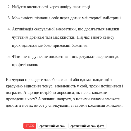
Набуття впевненості через довіру партнерці.
Можливість пізнання себе через дотик майстерної майстрині.
Активізація сексуальної енергетики, що досягається завдяки
чуттєвим дотикам тіла масажистки. Під час такого сеансу
прокидаються глибоко приховані бажання.
Фізичне та душевне оновлення – ось результат звернення до
професіоналок.
Ви чудово проведете час або в салоні або вдома, наодинці з
красунею відновите тонус, впевненість у собі, трохи потішитеся і
пограєте. А що ще потрібно дорослим, як не легковажне
проведення часу? А знявши напругу, з новими силами зможете
досягати нових висот у спілкуванні зі своїми коханими жінками.
TAGS
еротичний масаж
еротичний масаж фото