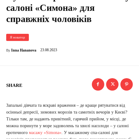
салоні «Симона» для
справжніх чоловіків
Я новатор
23.08.2023
Inna Hananova
By
SHARE
Запальні дівчата та яскраві враження – де краще рятуватися від
осінньої депресії, зимових морозів та самотніх вечорів у Києві?
Тільки там, де надають привітний, гарячий прийом, у місці, де
можна поринути у море задоволень та хвилі насолоди – у салоні
еротичного
масажу «Simona»
. У масажному спа-салоні для