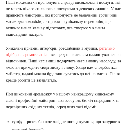
Наші масажистки пропонують справді висококласні послуги, які
не мають нічого спільного з послугами з дешевих салонів. У нас
працюють майстрині, які пропонують не банальний еротичний
масаж для чоловіків, а справжню унікальну церемонію, що
включає ненав’язливу підготовку, яка створює у клієнта
відповідний настрій.
Унікальні приємні інтер’єри, розслаблююча музика,
ретельно
підібрана аромотерапія
– все це дозволить вам налаштуватися на
відпочинок. Наші чарівниці подарують незрівнянну насолоду, за
якою ви приходите сюди знову і знову. Якщо вам сподобається
майстер, надалі можна буде записуватись до неї на масаж. Тільки
краще робити це заздалегідь.
При виконанні еромасажу у нашому найкращому київському
салоні професійні майстрині застосовують безліч стародавніх та
перевірених східних технік, серед яких такі відомі:
гунфу – розслаблююче лагідне погладжування, що занурює в
еротичні фантазії;