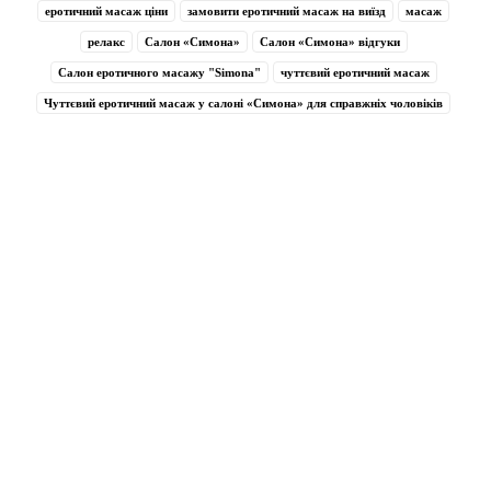
еротичний масаж ціни
замовити еротичний масаж на виїзд
масаж
релакс
Салон «Симона»
Салон «Симона» відгуки
Салон еротичного масажу "Simona"
чуттєвий еротичний масаж
Чуттєвий еротичний масаж у салоні «Симона» для справжніх чоловіків