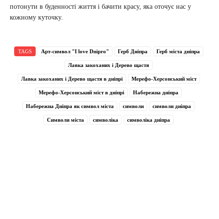
потонути в буденності життя і бачити красу, яка оточує нас у
кожному куточку.
TAGS
Арт-символ "I love Dnipro"
Герб Дніпра
Герб міста дніпра
Лавка закоханих і Дерево щастя
Лавка закоханих і Дерево щастя в дніпрі
Мерефо-Херсонський міст
Мерефо-Херсонський міст в дніпрі
Набережна дніпра
Набережна Дніпра як символ міста
символи
символи дніпра
Символи міста
символіка
символіка дніпра