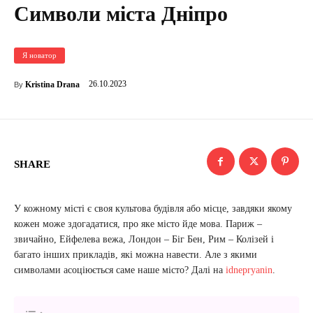
Символи міста Дніпро
Я новатор
26.10.2023
Kristina Drana
By
SHARE
У кожному місті є своя культова будівля або місце, завдяки якому
кожен може здогадатися, про яке місто йде мова. Париж –
звичайно, Ейфелева вежа, Лондон – Біг Бен, Рим – Колізей і
багато інших прикладів, які можна навести. Але з якими
символами асоціюється саме наше місто? Далі на
idnepryanin
.