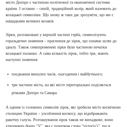
місто Дніпро є частиною політичної та економічної системи
країни. І останнє – синій, традиційний колір, який належить до
козацької символіки. Що знову ж таки дає зрозуміти, що ми є
нащадками великих козаків.
Зірки, розташовані у верхній частині герба, символізують
геральдичне значення – прагнення до зірок, що означає шлях до
ідеалу. Також семипроменеві зірки були частиною печатки
козацької паланки. А сама кількість зірок, тобто три, мають
наступні значення:
поєднання минулих часів, сьогодення і майбутнього;
три частини міста, на які місто територіально поділяється
річками Дніпро та Самара.
А одним із головних символів зірок, які зробили місто космічною
столицею України – уособлення космосу, що відображають
ракетну галузь. Розташування зірок також не випадкове, вони
утворюють букву “V”, яка є початком слова “victoria’s”, що в