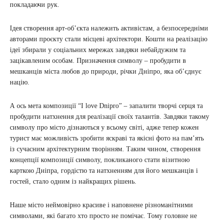
покладаючи рук.
Ідея створення арт-об’єкта належить активістам, а безпосередніми
авторами проєкту стали місцеві архітектори. Кошти на реалізацію
ідеї збирали у соціальних мережах завдяки небайдужим та
зацікавленим особам. Призначення символу – пробудити в
мешканців міста любов до природи, річки Дніпро, яка об’єднує
націю.
А ось мета композиції “I love Dnipro” – запалити творчі серця та
пробудити натхнення для реалізації своїх талантів. Завдяки такому
символу про місто дізнаються у всьому світі, адже тепер кожен
турист має можливість зробити яскраві та якісні фото на пам’ять
із сучасним архітектурним творінням. Таким чином, створення
концепції композиції символу, покликаного стати візитною
карткою Дніпра, гордістю та натхненням для його мешканців і
гостей, стало одним із найкращих рішень.
Наше місто неймовірно красиве і наповнене різноманітними
символами, які багато хто просто не помічає. Тому головне не