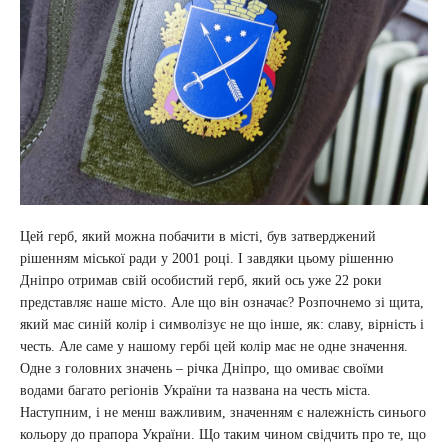
Цей герб, який можна побачити в місті, був затверджений
рішенням міської ради у 2001 році. І завдяки цьому рішенню
Дніпро отримав свій особистий герб, який ось уже 22 роки
представляє наше місто. Але що він означає? Розпочнемо зі щита,
який має синій колір і символізує не що інше, як: славу, вірність і
честь. Але саме у нашому гербі цей колір має не одне значення.
Одне з головних значень – річка Дніпро, що омиває своїми
водами багато регіонів України та названа на честь міста.
Наступним, і не менш важливим, значенням є належність синього
кольору до прапора України. Що таким чином свідчить про те, що