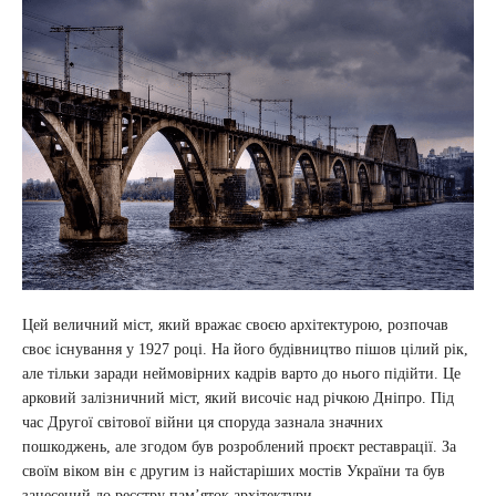
Цей величний міст, який вражає своєю архітектурою, розпочав
своє існування у 1927 році. На його будівництво пішов цілий рік,
але тільки заради неймовірних кадрів варто до нього підійти. Це
арковий залізничний міст, який височіє над річкою Дніпро. Під
час Другої світової війни ця споруда зазнала значних
пошкоджень, але згодом був розроблений проєкт реставрації. За
своїм віком він є другим із найстаріших мостів України та був
занесений до реєстру пам’яток архітектури.