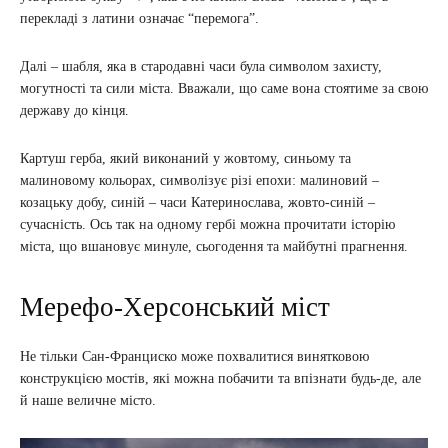
перекладі з латини означає “перемога”.
Далі – шабля, яка в стародавні часи була символом захисту,
могутності та сили міста. Вважали, що саме вона стоятиме за свою
державу до кінця.
Картуш герба, який виконаний у жовтому, синьому та
малиновому кольорах, символізує різі епохи: малиновий –
козацьку добу, синій – часи Катеринослава, жовто-синій –
сучасність. Ось так на одному гербі можна прочитати історію
міста, що вшановує минуле, сьогодення та майбутні прагнення.
Мерефо-Херсонський міст
Не тільки Сан-Франциско може похвалитися винятковою
конструкцією мостів, які можна побачити та впізнати будь-де, але
й наше величне місто.