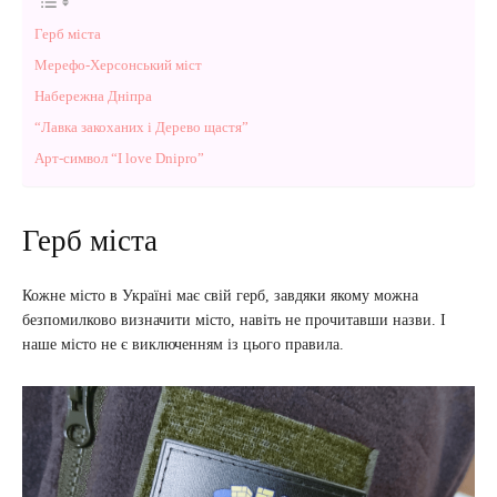
Герб міста
Мерефо-Херсонський міст
Набережна Дніпра
“Лавка закоханих і Дерево щастя”
Арт-символ “I love Dnipro”
Герб міста
Кожне місто в Україні має свій герб, завдяки якому можна
безпомилково визначити місто, навіть не прочитавши назви. І
наше місто не є виключенням із цього правила.