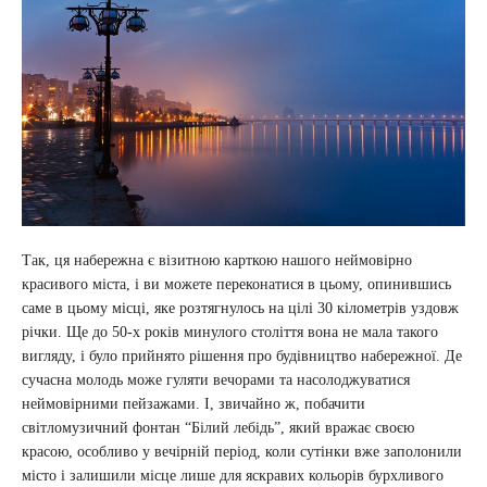
Так, ця набережна є візитною карткою нашого неймовірно
красивого міста, і ви можете переконатися в цьому, опинившись
саме в цьому місці, яке розтягнулось на цілі 30 кілометрів уздовж
річки. Ще до 50-х років минулого століття вона не мала такого
вигляду, і було прийнято рішення про будівництво набережної. Де
сучасна молодь може гуляти вечорами та насолоджуватися
неймовірними пейзажами. І, звичайно ж, побачити
світломузичний фонтан “Білий лебідь”, який вражає своєю
красою, особливо у вечірній період, коли сутінки вже заполонили
місто і залишили місце лише для яскравих кольорів бурхливого