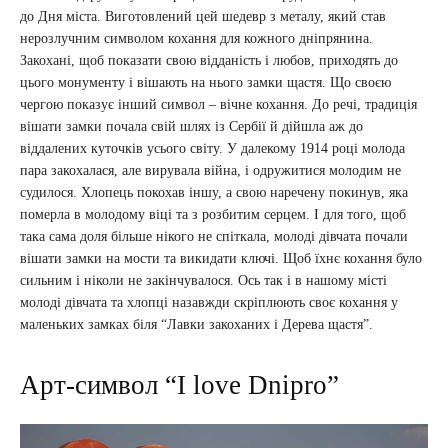
до Дня міста. Виготовлений цей шедевр з металу, який став
нерозлучним символом кохання для кожного дніпрянина.
Закохані, щоб показати свою відданість і любов, приходять до
цього монументу і вішають на нього замки щастя. Що своєю
чергою показує інший символ – вічне кохання. До речі, традиція
вішати замки почала свій шлях із Сербії й дійшла аж до
віддалених куточків усього світу. У далекому 1914 році молода
пара закохалася, але вирувала війна, і одружитися молодим не
судилося. Хлопець покохав іншу, а свою наречену покинув, яка
померла в молодому віці та з розбитим серцем. І для того, щоб
така сама доля більше нікого не спіткала, молоді дівчата почали
вішати замки на мости та викидати ключі. Щоб їхнє кохання було
сильним і ніколи не закінчувалося. Ось так і в нашому місті
молоді дівчата та хлопці назавжди скріплюють своє кохання у
маленьких замках біля “Лавки закоханих і Дерева щастя”.
Арт-символ “I love Dnipro”