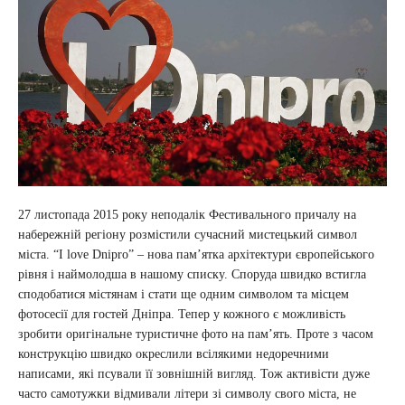
27 листопада 2015 року неподалік Фестивального причалу на
набережній регіону розмістили сучасний мистецький символ
міста. “I love Dnipro” – нова пам’ятка архітектури європейського
рівня і наймолодша в нашому списку. Споруда швидко встигла
сподобатися містянам і стати ще одним символом та місцем
фотосесії для гостей Дніпра. Тепер у кожного є можливість
зробити оригінальне туристичне фото на пам’ять. Проте з часом
конструкцію швидко окреслили всілякими недоречними
написами, які псували її зовнішній вигляд. Тож активісти дуже
часто самотужки відмивали літери зі символу свого міста, не