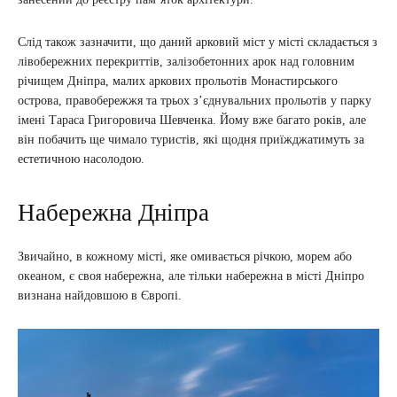
Слід також зазначити, що даний арковий міст у місті складається з
лівобережних перекриттів, залізобетонних арок над головним
річищем Дніпра, малих аркових прольотів Монастирського
острова, правобережжя та трьох з’єднувальних прольотів у парку
імені Тараса Григоровича Шевченка. Йому вже багато років, але
він побачить ще чимало туристів, які щодня приїжджатимуть за
естетичною насолодою.
Набережна Дніпра
Звичайно, в кожному місті, яке омивається річкою, морем або
океаном, є своя набережна, але тільки набережна в місті Дніпро
визнана найдовшою в Європі.