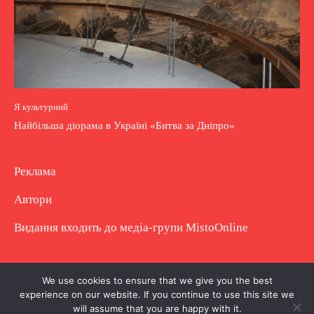
Я культурний
Найбільша діорама в Україні «Битва за Дніпро»
Реклама
Автори
Видання входить до медіа-групи
MistoOnline
Copyright © Повне використання матеріалу
We use cookies to ensure that we give you the best
experience on our website. If you continue to use this site we
заборонено. Частково можна з гіперпосиланням.
will assume that you are happy with it.