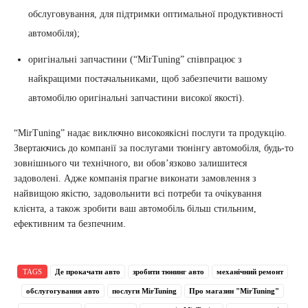
обслуговування, для підтримки оптимальної продуктивності
автомобіля);
оригінальні запчастини (“MirTuning” співпрацює з
найкращими постачальниками, щоб забезпечити вашому
автомобілю оригінальні запчастини високої якості).
“MirTuning” надає виключно високоякісні послуги та продукцію.
Звертаючись до компанії за послугами тюнінгу автомобіля, будь-то
зовнішнього чи технічного, ви обов’язково залишитеся
задоволені. Адже компанія прагне виконати замовлення з
найвищою якістю, задовольнити всі потреби та очікування
клієнта, а також зробити ваш автомобіль більш стильним,
ефективним та безпечним.
TAGS
Де прокачати авто
зробити тюнинг авто
механічний ремонт
обслугогування авто
послуги MirTuning
Про магазин "MirTuning"