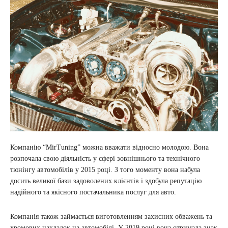
Компанію “MirTuning” можна вважати відносно молодою. Вона
розпочала свою діяльність у сфері зовнішнього та технічного
тюнінгу автомобілів у 2015 році. З того моменту вона набула
досить великої бази задоволених клієнтів і здобула репутацію
надійного та якісного постачальника послуг для авто.
Компанія також займається виготовленням захисних обважень та
хромових накладок на автомобілі. У 2019 році вона отримала знак