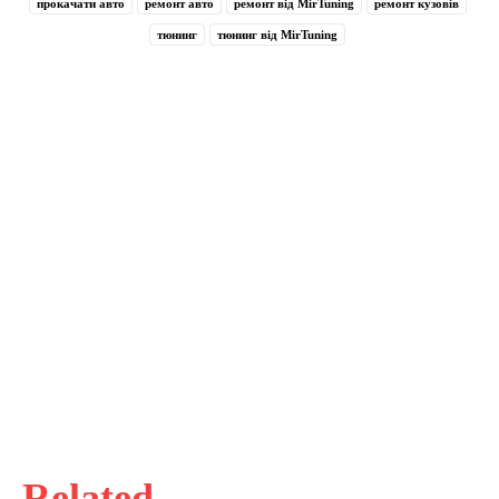
прокачати авто
ремонт авто
ремонт від MirTuning
ремонт кузовів
тюнинг
тюнинг від MirTuning
Related