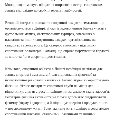
Молоді люди можуть обирати з широкого спектра спортивних
занять відповідно до своїх інтересів і здібностей.
Великий інтерес викликають спортивні заходи та змагання, що
організовуються в Дніпрі. Люди із задоволенням беруть участь у
футбольних матчах, баскетбольних турнірах, змаганнях з
плавання та інших спортивних заходах, організованих на
стадіонах і аренах міста. Це створює атмосферу підтримки
спортивних волонтерів і команд, що сприяє формуванню гордості
за місто та його спортивні досягнення.
Крім того, спортивні об’єкти в Дніпрі необхідні не тільки для
занять спортом і змагань, а й для відновлення фізичної та
психологічної рівноваги населення. Багато людей використовують
басейни, фітнес-центри та спортивні клуби як місця для
відпочинку, зняття стресу і поліпшення загального стану здоров’я.
Регулярна фізична активність не тільки допомагає підтримувати
фізичну форму і здоров’я, а й підвищує енергію і продуктивність
у повсякденному житті. Тому активне життя Дніпра представлене
спортивними клубами, стадіонами, басейнами та іншими