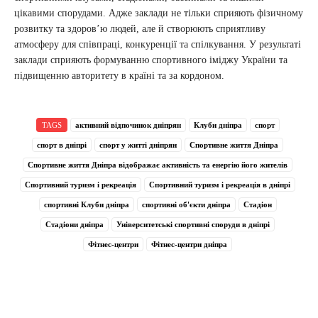
цікавими спорудами. Адже заклади не тільки сприяють фізичному
розвитку та здоров’ю людей, але й створюють сприятливу
атмосферу для співпраці, конкуренції та спілкування. У результаті
заклади сприяють формуванню спортивного іміджу України та
підвищенню авторитету в країні та за кордоном.
TAGS
активний відпочинок дніпрян
Клуби дніпра
спорт
спорт в дніпрі
спорт у житті дніпрян
Спортивне життя Дніпра
Спортивне життя Дніпра відображає активність та енергію його жителів
Спортивний туризм і рекреація
Спортивний туризм і рекреація в дніпрі
спортивні Клуби дніпра
спортивні об'єкти дніпра
Стадіон
Стадіони дніпра
Університетські спортивні споруди в дніпрі
Фітнес-центри
Фітнес-центри дніпра