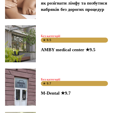
як розігнати лімфу та позбутися
набряків без дорогих процедур
Без категорії
★ 9.5
AMBY medical center ★9.5
Без категорії
★ 9.7
M-Dental ★9.7