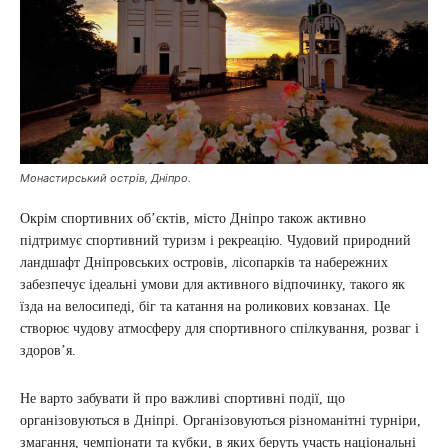
Монастирський острів, Дніпро.
Окрім спортивних об’єктів, місто Дніпро також активно
підтримує спортивний туризм і рекреацію. Чудовий природний
ландшафт Дніпровських островів, лісопарків та набережних
забезпечує ідеальні умови для активного відпочинку, такого як
їзда на велосипеді, біг та катання на роликових ковзанах. Це
створює чудову атмосферу для спортивного спілкування, розваг і
здоров’я.
Не варто забувати й про важливі спортивні події, що
організовуються в Дніпрі. Організовуються різноманітні турніри,
змагання, чемпіонати та кубки, в яких беруть участь національні