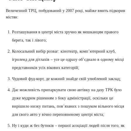
Величезний ТРЦ, побудований у 2007 році, майже вмить підкорив
містян:
Розташування в центрі міста зручно як мешканцям правого
берега, так і лівого;
Колосальний вибір розваг: кінотеатр, компʼютерний клуб,
ігроленд для дітлахів – усе це одразу обʼєднало в одному місці
представників усіх вікових категорій;
Чудовий фуд-корт, де кожний знайде свій улюблений заклад;
Дає можливість припаркувати свою автівку на даху ТРК було
дуже мудрим рішенням з боку адміністрації, оскільки це
вирішило низку питань, повʼязаних з пошуком вільного місця
для свого авто у вічно переповненому центрі міста;
Ну і куди ж без бутиків – першої асоціації людей після того, як