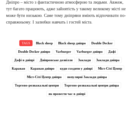
Дніпро – місто з фантастичною атмосферою та людьми. Авжеж,
тут багато працюють, адже зайнятість у такому великому місті не
може бути низькою. Саме тому дніпряни вміють відпочивати по-
справжньому. І залюбки навчать і гостей міста.
TAGS
Black sheep
Black sheep дніпро
Double Decker
Double Decker дніпро
Varburger
Varburger дніпро
Дафі
Дафі в дніпрі
Дніпровське дозвілля
Заклади
Заклади дніпра
Караван
Караван дніпро
куди сходити у дніпрі
Міст-Сіті Центр
Міст-Сіті Центр дніпро
популярні Заклади дніпра
Торгово-розважальні центри
Торгово-розважальні центри дніпра
як провести час в дніпрі