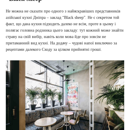
Не можна не сказати про одного з найяскравіших представників
азійської кухні Дніпра – заклад “Black sheep”. Не є секретом той
факт, що дана кухня підходить далеко не всім, проте в цьому і
полягає головна родзинка цього закладу: тут кожний може знайти
страву на свій вибір, навіть коли мова йде про зовсім не
притаманний вид кухні. На додачу – чудові напої виключно за
рецептами далекого Сходу за цілком прийнятні гроші.