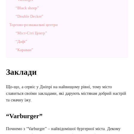
“Black sheep”
“Double Decker”
Торгово-розважальні центри
“Міст-Сіті Центр”
“Дафі”
“Караван”
Заклади
Що-що, а сервіс у Дніпрі на найвищому рівні, тому місто
славиться своїми закладами, які дарують містянам добрий настрій
та смачну їжу.
“Varburger”
Почнемо з “Varburger” – найвідомішої бургерної міста. Декому