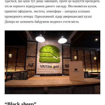
здається, що ціни тут дещо завищені, проте це відчуття проходить
після першого відвідування даного закладу. Високоякісна кухня,
привітні офіціанти, чистота, атмосфера – запорука успішно
проведеного вечора. Однозначний лідер американської кухні
Дніпра не залишить байдужим жодного гостя міста.
“Black sheep”