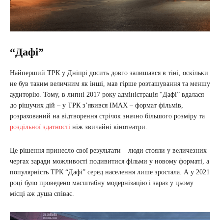
“Дафі”
Найперший ТРК у Дніпрі досить довго залишався в тіні, оскільки
не був таким величним як інші, мав гірше розташування та меншу
аудиторію. Тому, в липні 2017 року адміністрація “Дафі” вдалася
до рішучих дій – у ТРК зʼявився IMAX – формат фільмів,
розрахований на відтворення стрічок значно більшого розміру та
роздільної здатності
ніж звичайні кінотеатри.
Це рішення принесло свої результати – люди стояли у величезних
чергах заради можливості подивитися фільми у новому форматі, а
популярність ТРК “Дафі” серед населення лише зростала. А у 2021
році було проведено масштабну модернізацію і зараз у цьому
місці аж душа співає.