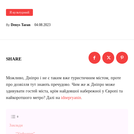
Я культурний
04.08.2023
Denys Taran
By
SHARE
Можливо, Дніпро і не є таким вже туристичним містом, проте
про дозвілля тут знають пречудово. Чим же ж Дніпро може
здивувати гостей міста, крім найдовшої набережної у Європі та
найкоротшого метро? Далі на
idnepryanin
.
Заклади
“Varburger”