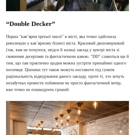
“Double Decker”
Перша “кав’ярня третьої хвилі” в місті, яка точно здійснила
революцію у кав’ярному бізнесі міста. Красивий двоповерховий
(так, вам не почулося, звідси й назва) заклад у центрі міста зі
смачними десертами та фантастичною кавою. “DD” славиться ще й
тим, що там практично щодня можна зустріти принаймні одного
іноземця. Цінники тут також можуть поставити під сумнів
раціональність відвідування даного закладу, проте ті, хто хочуть
незабутньо провести побачення чи просто фантастичний вечір,
вже точно не пошкодують грошей.