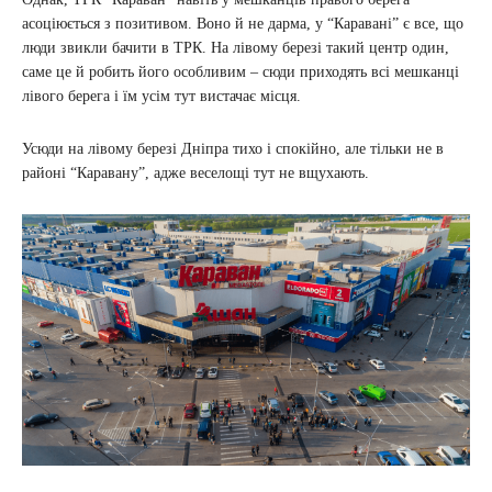
асоціюється з позитивом. Воно й не дарма, у “Каравані” є все, що
люди звикли бачити в ТРК. На лівому березі такий центр один,
саме це й робить його особливим – сюди приходять всі мешканці
лівого берега і їм усім тут вистачає місця.
Усюди на лівому березі Дніпра тихо і спокійно, але тільки не в
районі “Каравану”, адже веселощі тут не вщухають.