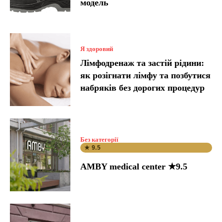
модель
Я здоровий
Лімфодренаж та застій рідини:
як розігнати лімфу та позбутися
набряків без дорогих процедур
Без категорії
★ 9.5
AMBY medical center ★9.5