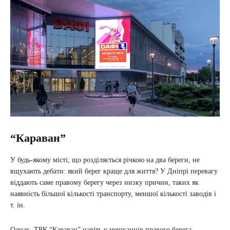
“Караван”
У будь-якому місті, що розділяється річкою на два береги, не
вщухають дебати: який берег краще для життя? У Дніпрі перевагу
віддають саме правому берегу через низку причин, таких як
наявність більшої кількості транспорту, меншої кількості заводів і
т. ін.
Однак, ТРК “Караван” навіть у мешканців правого берега