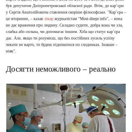
був депутатом Дніпропетровської обласної ради. Втім, до кар’єри
у Сергія Анатолійовича ставлення скоріше філософське. “Кар’єра –
це вторинне, – казав
лікар
журналістам “Most-dnepr.info”, – вона
не дає враження про людину. Складно судити, добра вона чи зла,
слабка або сильна, чи допомагає іншим. Хіба що статус кар’єра
дає. Але, якщо ти розумієш, що без постійних зусиль успіху
чекати не варто, то будеш підніматися по сходинках. Інакше –
ніяк”.
Досягти неможливого – реально