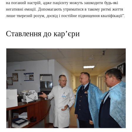
на поганий настрій, адже пацієнту можуть зашкодити будь-які
негативні емоції. Допомагають утриматися в такому ритмі життя
лише тверезий розум, досвід і постійне підвищення кваліфікації”.
Ставлення до кар’єри