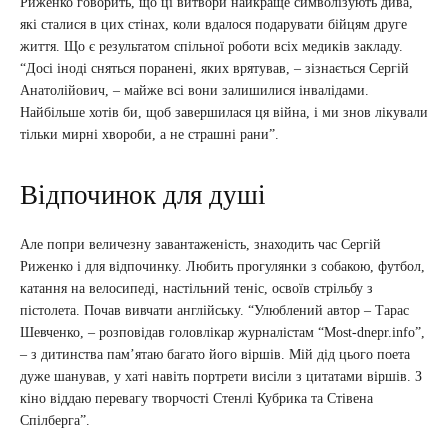
Риженко говорить, що ці витвори найкраще символізують дива,
які сталися в цих стінах, коли вдалося подарувати бійцям друге
життя. Що є результатом спільної роботи всіх медиків закладу.
“Досі іноді сняться поранені, яких врятував, – зізнається Сергій
Анатолійович, – майже всі вони залишилися інвалідами.
Найбільше хотів би, щоб завершилася ця війна, і ми знов лікували
тільки мирні хвороби, а не страшні рани”.
Відпочинок для душі
Але попри величезну завантаженість, знаходить час Сергій
Риженко і для відпочинку. Любить прогулянки з собакою, футбол,
катання на велосипеді, настільний теніс, освоїв стрільбу з
пістолета. Почав вивчати англійську. “Улюблений автор – Тарас
Шевченко, – розповідав головлікар журналістам “Most-dnepr.info”,
– з дитинства пам’ятаю багато його віршів. Мій дід цього поета
дуже шанував, у хаті навіть портрети висіли з цитатами віршів. З
кіно віддаю перевагу творчості Стенлі Кубрика та Стівена
Спілберга”.