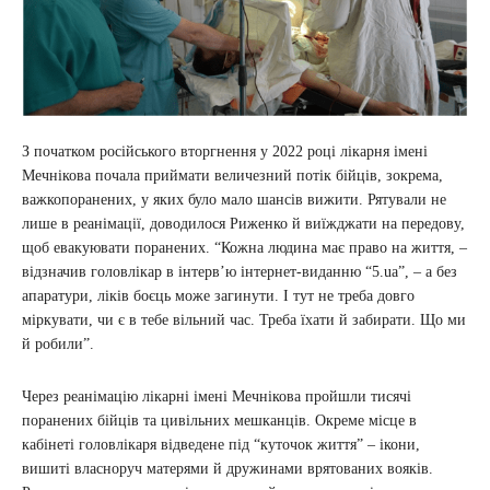
З початком російського вторгнення у 2022 році лікарня імені
Мечнікова почала приймати величезний потік бійців, зокрема,
важкопоранених, у яких було мало шансів вижити. Рятували не
лише в реанімації, доводилося Риженко й виїжджати на передову,
щоб евакуювати поранених. “Кожна людина має право на життя, –
відзначив головлікар в інтерв’ю інтернет-виданню “5.ua”, – а без
апаратури, ліків боєць може загинути. І тут не треба довго
міркувати, чи є в тебе вільний час. Треба їхати й забирати. Що ми
й робили”.
Через реанімацію лікарні імені Мечнікова пройшли тисячі
поранених бійців та цивільних мешканців. Окреме місце в
кабінеті головлікаря відведене під “куточок життя” – ікони,
вишиті власноруч матерями й дружинами врятованих вояків.