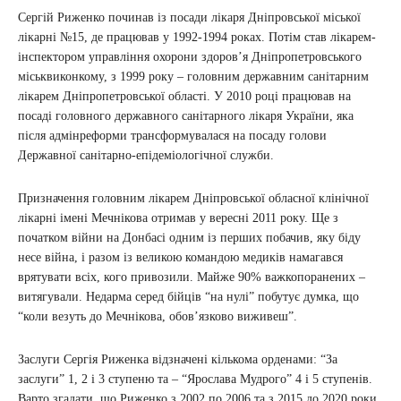
Сергій Риженко починав із посади лікаря Дніпровської міської
лікарні №15, де працював у 1992-1994 роках. Потім став лікарем-
інспектором управління охорони здоров’я Дніпропетровського
міськвиконкому, з 1999 року – головним державним санітарним
лікарем Дніпропетровської області. У 2010 році працював на
посаді головного державного санітарного лікаря України, яка
після адмінреформи трансформувалася на посаду голови
Державної санітарно-епідеміологічної служби.
Призначення головним лікарем Дніпровської обласної клінічної
лікарні імені Мечнікова отримав у вересні 2011 року. Ще з
початком війни на Донбасі одним із перших побачив, яку біду
несе війна, і разом із великою командою медиків намагався
врятувати всіх, кого привозили. Майже 90% важкопоранених –
витягували. Недарма серед бійців “на нулі” побутує думка, що
“коли везуть до Мечнікова, обов’язково виживеш”.
Заслуги Сергія Риженка відзначені кількома орденами: “За
заслуги” 1, 2 і 3 ступеню та – “Ярослава Мудрого” 4 і 5 ступенів.
Варто згадати, що Риженко з 2002 по 2006 та з 2015 до 2020 роки