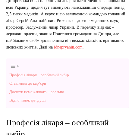
Дніпровська обласна клінічна лікарня імені Мечнікова відома на
всю Україну, щодня тут виконують найскладніші операції понад
2,5 тисяч медиків. А керує цією величезною командою головний
лікар Сергій Анатолійович Риженко – доктор медичних наук,
професор, Заслужений лікар України. В переліку відзнак –
державні ордени, звання Почесного громадянина Дніпра, але
найбільшим своїм досягненням він вважає кількість врятованих
людських життів. Далі на
idnepryanin.com
.
Професія лікаря – особливий вибір
Ставлення до кар’єри
Досягти неможливого – реально
Відпочинок для душі
Професія лікаря – особливий
вибір