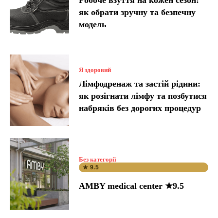
як обрати зручну та безпечну
модель
Я здоровий
Лімфодренаж та застій рідини:
як розігнати лімфу та позбутися
набряків без дорогих процедур
Без категорії
★ 9.5
AMBY medical center ★9.5