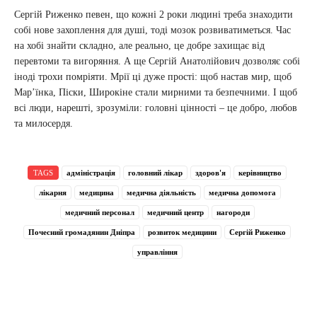
Сергій Риженко певен, що кожні 2 роки людині треба знаходити
собі нове захоплення для душі, тоді мозок розвиватиметься. Час
на хобі знайти складно, але реально, це добре захищає від
перевтоми та вигоряння. А ще Сергій Анатолійович дозволяє собі
іноді трохи помріяти. Мрії ці дуже прості: щоб настав мир, щоб
Мар’їнка, Піски, Широкіне стали мирними та безпечними. І щоб
всі люди, нарешті, зрозуміли: головні цінності – це добро, любов
та милосердя.
TAGS
адміністрація
головний лікар
здоров'я
керівництво
лікарня
медицина
медична діяльність
медична допомога
медичний персонал
медичний центр
нагороди
Почесний громадянин Дніпра
розвиток медицини
Сергій Риженко
управління