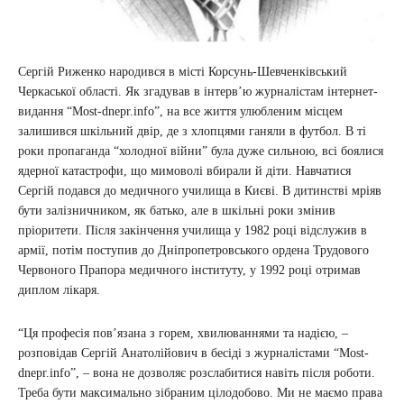
Сергій Риженко народився в місті Корсунь-Шевченківський
Черкаської області. Як згадував в інтерв’ю журналістам інтернет-
видання “Most-dnepr.info”, на все життя улюбленим місцем
залишився шкільний двір, де з хлопцями ганяли в футбол. В ті
роки пропаганда “холодної війни” була дуже сильною, всі боялися
ядерної катастрофи, що мимоволі вбирали й діти. Навчатися
Сергій подався до медичного училища в Києві. В дитинстві мріяв
бути залізничником, як батько, але в шкільні роки змінив
пріоритети. Після закінчення училища у 1982 році відслужив в
армії, потім поступив до Дніпропетровського ордена Трудового
Червоного Прапора медичного інституту, у 1992 році отримав
диплом лікаря.
“Ця професія пов’язана з горем, хвилюваннями та надією, –
розповідав Сергій Анатолійович в бесіді з журналістами “Most-
dnepr.info”, – вона не дозволяє розслабитися навіть після роботи.
Треба бути максимально зібраним цілодобово. Ми не маємо права