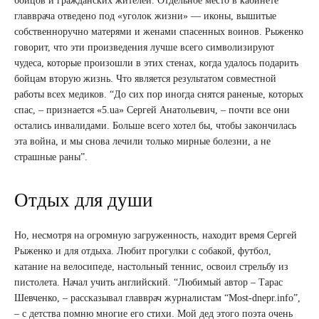
бойцов и гражданских жителей. Отдельное место в кабинете
главврача отведено под «уголок жизни» — иконы, вышитые
собственноручно матерями и женами спасенных воинов. Рыженко
говорит, что эти произведения лучше всего символизируют
чудеса, которые произошли в этих стенах, когда удалось подарить
бойцам вторую жизнь. Что является результатом совместной
работы всех медиков. “До сих пор иногда снятся раненые, которых
спас, – признается «5.ua» Сергей Анатольевич, – почти все они
остались инвалидами. Больше всего хотел бы, чтобы закончилась
эта война, и мы снова лечили только мирные болезни, а не
страшные раны”.
Отдых для души
Но, несмотря на огромную загруженность, находит время Сергей
Рыженко и для отдыха. Любит прогулки с собакой, футбол,
катание на велосипеде, настольный теннис, освоил стрельбу из
пистолета. Начал учить английский. “Любимый автор – Тарас
Шевченко, – рассказывал главврач журналистам “Most-dnepr.info”,
– с детства помню многие его стихи. Мой дед этого поэта очень