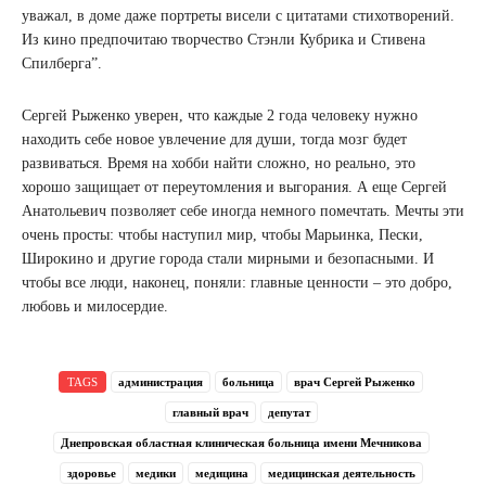
уважал, в доме даже портреты висели с цитатами стихотворений.
Из кино предпочитаю творчество Стэнли Кубрика и Стивена
Спилберга”.
Сергей Рыженко уверен, что каждые 2 года человеку нужно
находить себе новое увлечение для души, тогда мозг будет
развиваться. Время на хобби найти сложно, но реально, это
хорошо защищает от переутомления и выгорания. А еще Сергей
Анатольевич позволяет себе иногда немного помечтать. Мечты эти
очень просты: чтобы наступил мир, чтобы Марьинка, Пески,
Широкино и другие города стали мирными и безопасными. И
чтобы все люди, наконец, поняли: главные ценности – это добро,
любовь и милосердие.
TAGS
администрация
больница
врач Сергей Рыженко
главный врач
депутат
Днепровская областная клиническая больница имени Мечникова
здоровье
медики
медицина
медицинская деятельность