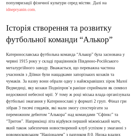
популяризації фізичної культури серед містян. Далі на
idnepryanin.com
.
Історія створення та розвитку
футбольної команди “Алькор”
Катеринославська футбольна команда “Алькор” була заснована у
червні 1915 року у складі працівників Південно-Російського
металургійного заводу. Вважається, що переважна частина
учасників з Діївки були нащадками запорізьких козаків та
чумаків. За назву вони обрали одну з найяскравіших зірок Малої
Ведмедиці, яку козаки Подніпров’я раніше сприймали як символ
недосяжної небесної мрії. У тому ж році міська влада організувала
футбольні змагання у Катеринославі у форматі 2 груп. Фінал гри
зібрав 3 тисячі глядачів, які мали змогу спостерігати за
переможним дебютом “Алькора” над командами “Сфінкс” та
“Тритон”. Наприкінці літа відбувся перший міжміський матч,
який також забезпечив новостворений клуб успіхом у змаганні з
новомосковським “Націоналем” з рахунком 8:0. Низка вдалих