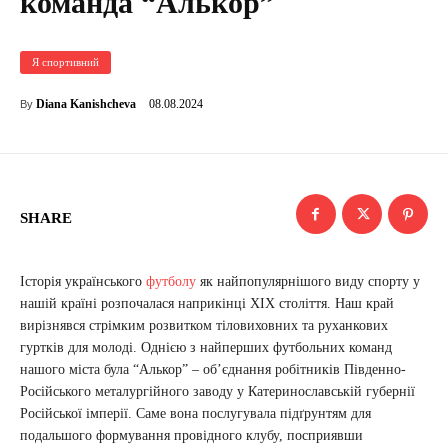
команда “Алькор”
Я спортивний
08.08.2024
Diana Kanishcheva
By
SHARE
Історія українського
футболу
як найпопулярнішого виду спорту у
нашій країні розпочалася наприкінці ХІХ століття. Наш край
вирізнявся стрімким розвитком тіловиховних та руханкових
гуртків для молоді. Однією з найперших футбольних команд
нашого міста була “Алькор” – об’єднання робітників Південно-
Російського металургійного заводу у Катеринославській губернії
Російської імперії. Саме вона послугувала підґрунтям для
подальшого формування провідного клубу, посприявши