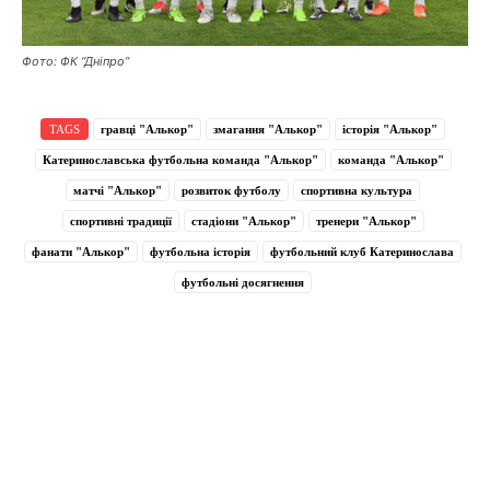
Фото: ФК “Дніпро”
TAGS
гравці "Алькор"
змагання "Алькор"
історія "Алькор"
Катеринославська футбольна команда "Алькор"
команда "Алькор"
матчі "Алькор"
розвиток футболу
спортивна культура
спортивні традиції
стадіони "Алькор"
тренери "Алькор"
фанати "Алькор"
футбольна історія
футбольний клуб Катеринослава
футбольні досягнення