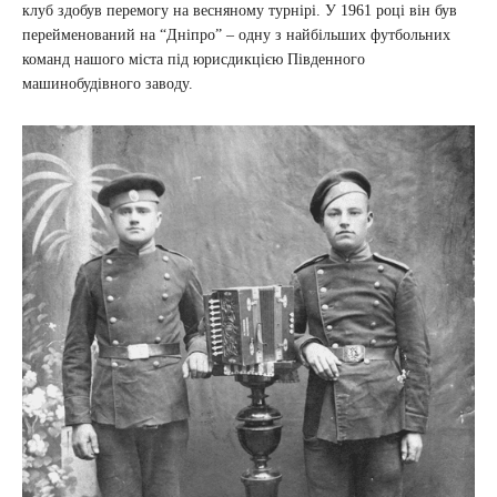
клуб здобув перемогу на весняному турнірі. У 1961 році він був
перейменований на “Дніпро” – одну з найбільших футбольних
команд нашого міста під юрисдикцією Південного
машинобудівного заводу.