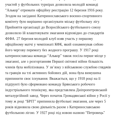
участей у футбольних турнірах дозволила молодій команді
“Алькор” отримати офіційну реєстрацію 12 березня 1916 року.
Згодом на засіданні Катеринославського воєнно-спортивного
комітету було вирішено організувати міську футбольну лігу.
Прийняття організації до Всеросійського футбольного союзу
дозволило їй влаштовувати змагання відповідно до стандартів
ФІФА. 27 березня молодий клуб взяв участь у першому
офіційному матчі у чемпіонаті КФК, який ознаменував собою
його чергову перемогу без жодного програшу. У 1917 році
катеринославська команда “Алькор” також посіла перше місце у
змаганні, але з розгортанням Першої світової війни більшість
членів була мобілізована. У зв’язку з військовою службою глядачів
та гравців на тлі активних бойових дій, вона була вимушена
припинити своє існування. Вважається, що у 1918 році на її
підґрунті було сформовано команду Брянського робочого
індустріального технікуму, яка представляла Дніпропетровський
металургійний завод. Через початок Громадянської війни у Росії у
тому ж році “БРІТ” припинила футбольні змагання, але через 5
років відновила свою діяльність разом з Катеринославською
футбольною лігою. У 1927 році під новою назвою “Петровець”