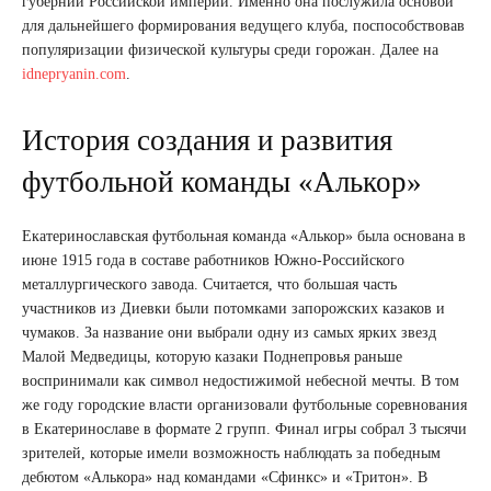
губернии Российской империи. Именно она послужила основой
для дальнейшего формирования ведущего клуба, поспособствовав
популяризации физической культуры среди горожан. Далее на
idnepryanin.com
.
История создания и развития
футбольной команды «Алькор»
Екатеринославская футбольная команда «Алькор» была основана в
июне 1915 года в составе работников Южно-Российского
металлургического завода. Считается, что большая часть
участников из Диевки были потомками запорожских казаков и
чумаков. За название они выбрали одну из самых ярких звезд
Малой Медведицы, которую казаки Поднепровья раньше
воспринимали как символ недостижимой небесной мечты. В том
же году городские власти организовали футбольные соревнования
в Екатеринославе в формате 2 групп. Финал игры собрал 3 тысячи
зрителей, которые имели возможность наблюдать за победным
дебютом «Алькора» над командами «Сфинкс» и «Тритон». В