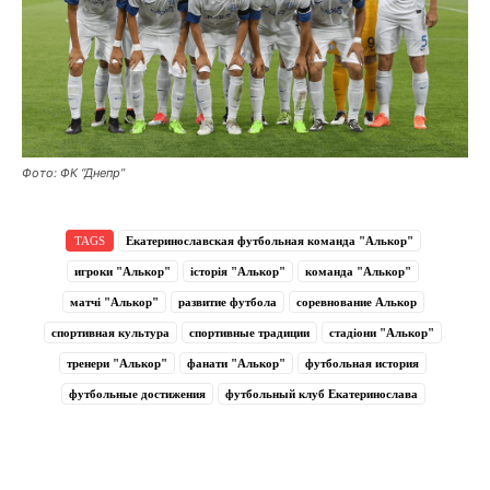
Фото: ФК “Днепр”
TAGS
Екатеринославская футбольная команда "Алькор"
игроки "Алькор"
історія "Алькор"
команда "Алькор"
матчі "Алькор"
развитие футбола
соревнование Алькор
спортивная культура
спортивные традиции
стадіони "Алькор"
тренери "Алькор"
фанати "Алькор"
футбольная история
футбольные достижения
футбольный клуб Екатеринослава