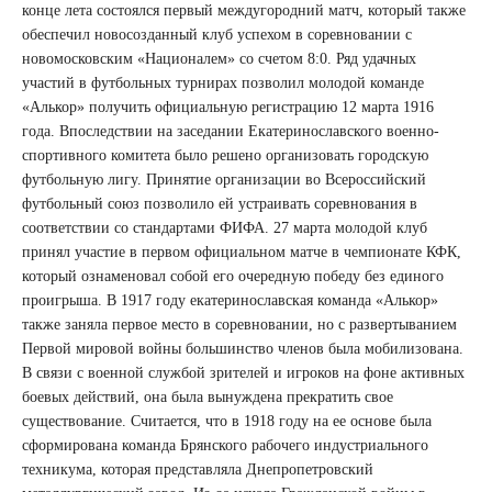
конце лета состоялся первый междугородний матч, который также
обеспечил новосозданный клуб успехом в соревновании с
новомосковским «Националем» со счетом 8:0. Ряд удачных
участий в футбольных турнирах позволил молодой команде
«Алькор» получить официальную регистрацию 12 марта 1916
года. Впоследствии на заседании Екатеринославского военно-
спортивного комитета было решено организовать городскую
футбольную лигу. Принятие организации во Всероссийский
футбольный союз позволило ей устраивать соревнования в
соответствии со стандартами ФИФА. 27 марта молодой клуб
принял участие в первом официальном матче в чемпионате КФК,
который ознаменовал собой его очередную победу без единого
проигрыша. В 1917 году екатеринославская команда «Алькор»
также заняла первое место в соревновании, но с развертыванием
Первой мировой войны большинство членов была мобилизована.
В связи с военной службой зрителей и игроков на фоне активных
боевых действий, она была вынуждена прекратить свое
существование. Считается, что в 1918 году на ее основе была
сформирована команда Брянского рабочего индустриального
техникума, которая представляла Днепропетровский