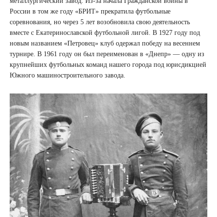
металлургический завод. Из-за начала Гражданской войны в
России в том же году «БРИТ» прекратила футбольные
соревнования, но через 5 лет возобновила свою деятельность
вместе с Екатеринославской футбольной лигой. В 1927 году под
новым названием «Петровец» клуб одержал победу на весеннем
турнире. В 1961 году он был переименован в «Днепр» — одну из
крупнейших футбольных команд нашего города под юрисдикцией
Южного машиностроительного завода.