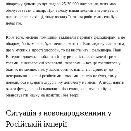
лікарську дільницю припадало 25-30 000 населення, яких мав
обслуговувати 1 лікар. При такому навантаженні витримували
далеко не всі фахівці, тому охочих їхати на роботу до села було
небагато.
Крім того, місцеві поміщики віддавали перевагу фельдшерам, а не
лікарям, бо їм можна було менше платити. Виправдовувалися тим,
що у мужиків прості хвороби, то їм вистачить і фельдшера. Пані
Катерині довелося побачити іншу реальність. Защемлені грижі,
травми, гінекологічні кровотечі, переломи – все це траплялося у
бідних не менше, ніж у забезпечених пацієнтів. Довезти до
центральної лікарні розбитими шляхами шансів не було, тому
доводилося надавати хірургічну допомогу на місці. А іноді навіть
вчити фельдшерів із навколишніх селищ, які змушені були
опановувати науку на практиці без теорії.
Ситуація з новонародженими у
Російській імперії