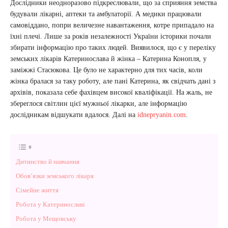
Дослідники неодноразово підкреслювали, що за сприяння земства
будували лікарні, аптеки та амбулаторії. А медики працювали
самовіддано, попри величезне навантаження, котре припадало на
їхні плечі. Лише за років незалежності України історики почали
збирати інформацію про таких людей. Виявилося, що є у переліку
земських лікарів Катеринослава й жінка – Катерина Конопля, у
заміжжі Стасюкова. Це було не характерно для тих часів, коли
жінка бралася за таку роботу, але пані Катерина, як свідчать дані з
архівів, показала себе фахівцем високої кваліфікації. На жаль, не
збереглося світлин цієї мужньої лікарки, але інформацію
дослідникам відшукати вдалося. Далі на
idnepryanin.com
.
Дитинство й навчання
Обов’язки земського лікаря
Сімейне життя
Робота у Катеринославі
Робота у Мещовську