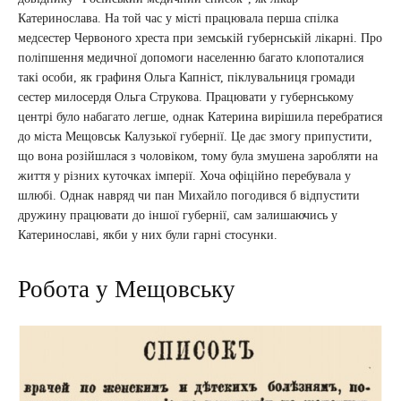
Катеринослава. На той час у місті працювала перша спілка
медсестер Червоного хреста при земській губернській лікарні. Про
поліпшення медичної допомоги населенню багато клопоталися
такі особи, як графиня Ольга Капніст, піклувальниця громади
сестер милосердя Ольга Струкова. Працювати у губернському
центрі було набагато легше, однак Катерина вирішила перебратися
до міста Мещовськ Калузької губернії. Це дає змогу припустити,
що вона розійшлася з чоловіком, тому була змушена заробляти на
життя у різних куточках імперії. Хоча офіційно перебувала у
шлюбі. Однак навряд чи пан Михайло погодився б відпустити
дружину працювати до іншої губернії, сам залишаючись у
Катеринославі, якби у них були гарні стосунки.
Робота у Мещовську