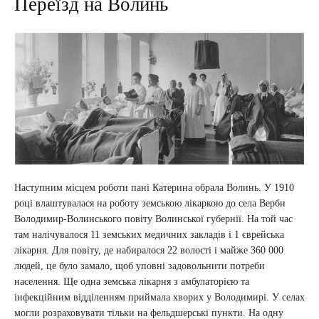
Переїзд на Волинь
Наступним місцем роботи пані Катерина обрала Волинь. У 1910
році влаштувалася на роботу земською лікаркою до села Верби
Володимир-Волинського повіту Волинської губернії. На той час
там налічувалося 11 земських медичних закладів і 1 єврейська
лікарня. Для повіту, де набиралося 22 волості і майже 360 000
людей, це було замало, щоб уповні задовольнити потреби
населення. Ще одна земська лікарня з амбулаторією та
інфекційним відділенням приймала хворих у Володимирі. У селах
могли розраховувати тільки на фельдшерські пункти. На одну