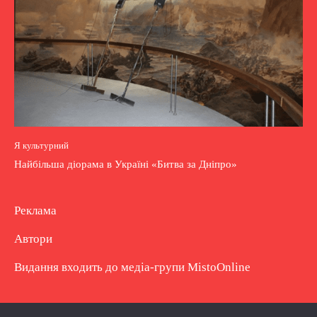
Я культурний
Найбільша діорама в Україні «Битва за Дніпро»
Реклама
Автори
Видання входить до медіа-групи
MistoOnline
Copyright © Повне використання матеріалу