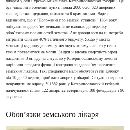
лікарем у селі Сурсько-Михайлівка Катеринославської губернії. Це
був чималий населений пункт: понад 2000 осіб, 323 дворових
господарства з церквою, школою та 6 крамницями. Варто
відзначити, що у “Положенні про земські установи” 1864 року
опікування здоров’ям мешканців не входило до переліку
обов’язкових повинностей земства. Але доводилося на ці потреби
витрачати близько 40% загального бюджету. Якщо у містах
мешканці медичну допомогу хоч якусь отримували, то у селах
таким похвалитися не могли. Звідки й висока смертність серед
населення. З огляду на ситуацію у Катеринославському земстві
вирішили передати функції контролю за здоров’ям населення
земським лікарям. Такі спеціалісти мали обслуговувати ділянку
від 10 до 40 верств, приймати хворих у лікарні. Ситуацію вдалося
покращити не одразу. У 1882 році у Катеринославській губернії
налічувалося тільки 122 лікарі, 22 ветеринари, 188 фельдшерів і 96
акушерок.
Обов’язки земського лікаря