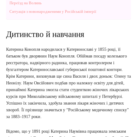
Переїзд на Волинь
Ситуація з новонародженими у Російській імперії
Дитинство й навчання
Катерина Конопля народилася у Катеринославі у 1855 році, її
батьком був дворянин Наум Конопля. Обіймав посаду колезького
реєстратора, надвірного радника, працював контролером і
бухгалтером Катеринославської губернської поштової контори.
Крім Катерини, виховував ще сина Василя і двох доньок: Олену та
Неонілу. Наум Овсійович подбав про належну освіту для дітей,
принаймні Катерина змогла стати студенткою жіночих лікарських
курсів при Миколаївському військовому шпиталі у Петербурзі.
Успішно їх закінчила, здобула звання лікаря жіночих і дитячих
хвороб. Її прізвище значиться у “Російському медичному списку”
за 1883–1917 роки.
Відомо, що у 1891 році Катерина Наумівна працювала земським