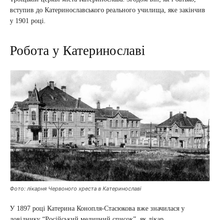
вступив до Катеринославського реального училища, яке закінчив
у 1901 році.
Робота у Катеринославі
Фото: лікарня Червоного хреста в Катеринославі
У 1897 році Катерина Конопля-Стасюкова вже значилася у
довіднику “Російський медичний список”, як лікар