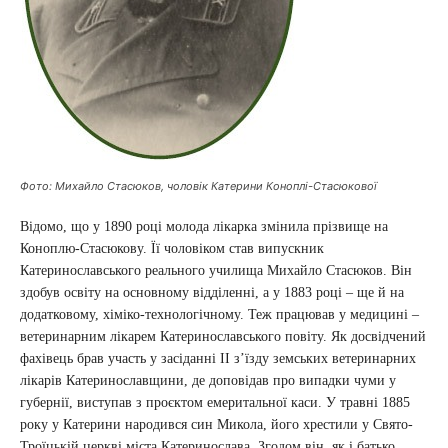
Фото: Михайло Стасюков, чоловік Катерини Коноплі-Стасюкової
Відомо, що у 1890 році молода лікарка змінила прізвище на
Коноплю-Стасюкову. Її чоловіком став випускник
Катеринославського реального училища Михайло Стасюков. Він
здобув освіту на основному відділенні, а у 1883 році – ще й на
додатковому, хiмiко-технологiчному. Теж працював у медицині –
ветеринарним лікарем Катеринославського повіту. Як досвідчений
фахівець брав участь у засіданні ІІ з’їзду земських ветеринарних
лікарів Катеринославщини, де доповідав про випадки чуми у
губернії, виступав з проєктом емеритальної каси. У травні 1885
року у Катерини народився син Микола, його хрестили у Свято-
Троїцькій церкві міста Катеринослава. Згодом він, як і батько,