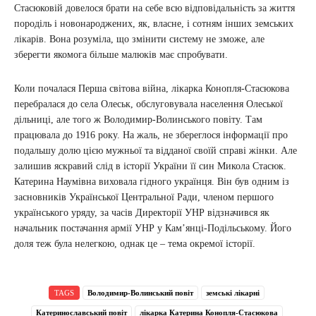
Стасюковій довелося брати на себе всю відповідальність за життя
породіль і новонароджених, як, власне, і сотням інших земських
лікарів. Вона розуміла, що змінити систему не зможе, але
зберегти якомога більше малюків має спробувати.
Коли почалася Перша світова війна, лікарка Конопля-Стасюкова
перебралася до села Олеськ, обслуговувала населення Олеської
дільниці, але того ж Володимир-Волинського повіту. Там
працювала до 1916 року. На жаль, не збереглося інформації про
подальшу долю цією мужньої та відданої своїй справі жінки. Але
залишив яскравий слід в історії України її син Микола Стасюк.
Катерина Наумівна виховала гідного українця. Він був одним із
засновників Української Центральної Ради, членом першого
українського уряду, за часів Директорії УНР відзначився як
начальник постачання армії УНР у Кам’янці-Подільському. Його
доля теж була нелегкою, однак це – тема окремої історії.
TAGS
Володимир-Волинський повіт
земські лікарні
Катеринославський повіт
лікарка Катерина Конопля-Стасюкова