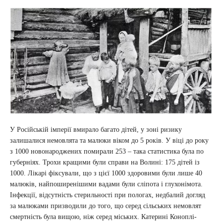
У Російській імперії вмирало багато дітей, у зоні ризику
залишалися немовлята та малюки віком до 5 років. У віці до року
з 1000 новонароджених помирали 253 – така статистика була по
губерніях. Трохи кращими були справи на Волині: 175 дітей із
1000. Лікарі фіксували, що з цієї 1000 здоровими були лише 40
малюків, найпоширенішими вадами були сліпота і глухонімота.
Інфекції, відсутність стерильності при пологах, недбалий догляд
за малюками призводили до того, що серед сільських немовлят
смертність була вищою, ніж серед міських. Катерині Коноплі-