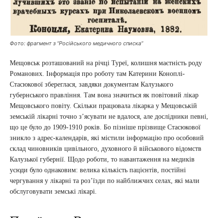
Фото: фрагмент з “Російського медичного списка”
Мещовськ розташований на річці Туреї, колишня маєтність роду
Романових. Інформація про роботу там Катерини Коноплі-
Стасюкової збереглася, завдяки документам Калузького
губернського правління. Там вона значиться як повітовий лікар
Мещовського повіту. Скільки працювала лікарка у Мещовській
земській лікарні точно з’ясувати не вдалося, але дослідники певні,
що це було до 1909-1910 років. Бо пізніше прізвище Стасюкової
зникло з адрес-календарів, які містили інформацію про особовий
склад чиновників цивільного, духовного й військового відомств
Калузької губернії. Щодо роботи, то навантаження на медиків
усюди було однаковим: велика кількість пацієнтів, постійні
чергування у лікарні та роз’їзди по найближчих селах, які мали
обслуговувати земські лікарі.