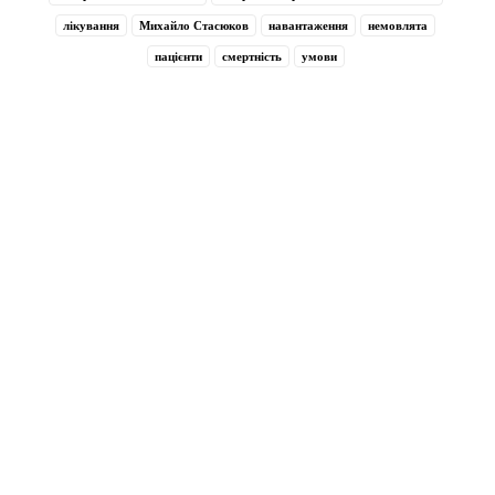
лікування
Михайло Стасюков
навантаження
немовлята
пацієнти
смертність
умови