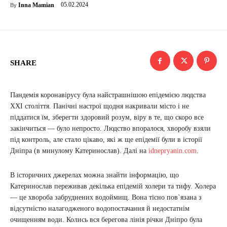
05.02.2024
Inna Mamian
By
SHARE
Пандемія коронавірусу була найстрашнішою епідемією людства
XXI століття. Панічні настрої щодня накривали місто і не
піддатися їм, зберегти здоровий розум, віру в те, що скоро все
закінчиться — було непросто. Людство впоралося, хворобу взяли
під контроль, але стало цікаво, які ж ще епідемії були в історії
Дніпра (в минулому Катеринослав). Далі на
idnepryanin.com
.
В історичних джерелах можна знайти інформацію, що
Катеринослав переживав декілька епідемій холери та тифу. Холера
— це хвороба забруднених водоймищ. Вона тісно пов`язана з
відсутністю налагодженого водопостачання й недостатнім
очищенням води. Колись вся берегова лінія річки Дніпро була