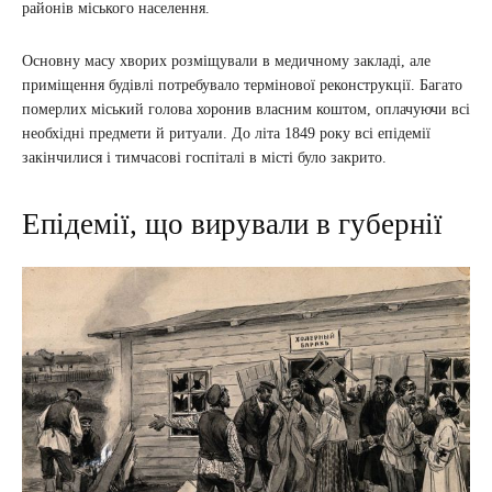
районів міського населення.
Основну масу хворих розміщували в медичному закладі, але
приміщення будівлі потребувало термінової реконструкції. Багато
померлих міський голова хоронив власним коштом, оплачуючи всі
необхідні предмети й ритуали. До літа 1849 року всі епідемії
закінчилися і тимчасові госпіталі в місті було закрито.
Епідемії, що вирували в губернії