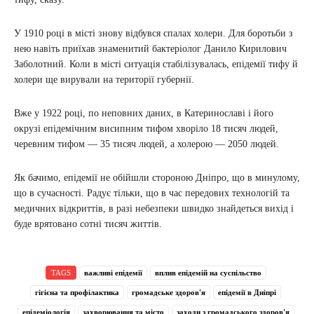
У 1910 році в місті знову відбувся спалах холери. Для боротьби з
нею навіть приїхав знаменитий бактеріолог Данило Кирилович
Заболотний. Коли в місті ситуація стабілізувалась, епідемії тифу й
холери ще вирували на території губернії.
Вже у 1922 році, по неповних даних, в Катеринославі і його
окрузі епідемічним висипним тифом хворіло 18 тисяч людей,
черевним тифом — 35 тисяч людей, а холерою — 2050 людей.
Як бачимо, епідемії не обійшли стороною Дніпро, що в минулому,
що в сучасності. Радує тільки, що в час передових технологій та
медичних відкриттів, в разі небезпеки швидко знайдеться вихід і
буде врятовано сотні тисяч життів.
TAGS
важливі епідемії
вплив епідемій на суспільство
гігієна та профілактика
громадське здоров'я
епідемії в Дніпрі
епідеміологія
захворювання та місто
заходи з громадського здоров'я