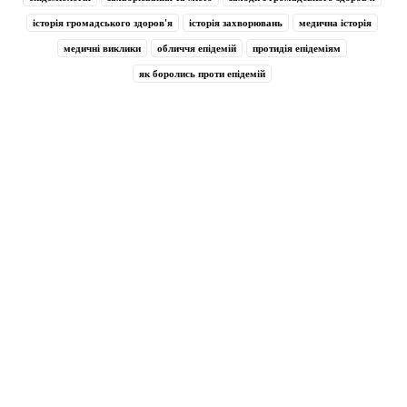
історія громадського здоров'я
історія захворювань
медична історія
медичні виклики
обличчя епідемій
протидія епідеміям
як боролись проти епідемій