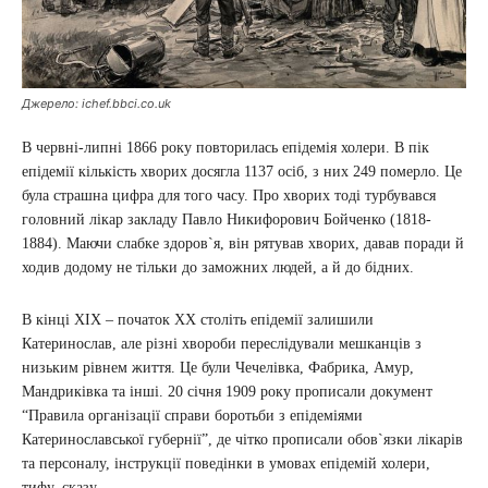
Джерело: ichef.bbci.co.uk
В червні-липні 1866 року повторилась епідемія холери. В пік
епідемії кількість хворих досягла 1137 осіб, з них 249 померло. Це
була страшна цифра для того часу. Про хворих тоді турбувався
головний лікар закладу Павло Никифорович Бойченко (1818-
1884). Маючи слабке здоров`я, він рятував хворих, давав поради й
ходив додому не тільки до заможних людей, а й до бідних.
В кінці XIX – початок XX століть епідемії залишили
Катеринослав, але різні хвороби переслідували мешканців з
низьким рівнем життя. Це були Чечелівка, Фабрика, Амур,
Мандриківка та інші. 20 січня 1909 року прописали документ
“Правила організації справи боротьби з епідеміями
Катеринославської губернії”, де чітко прописали обов`язки лікарів
та персоналу, інструкції поведінки в умовах епідемій холери,
тифу, сказу.