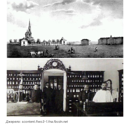
Джерело: scontent.flwo3-1.fna.fbcdn.net