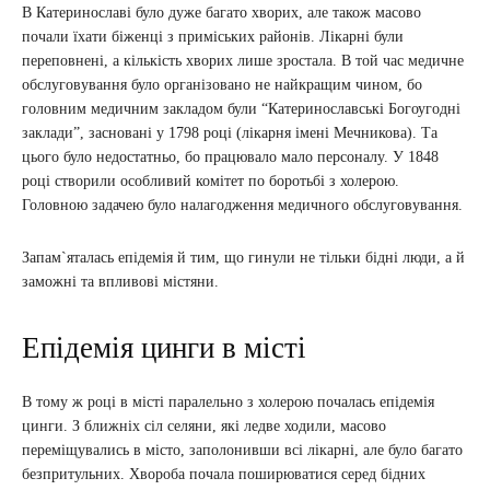
В Катеринославі було дуже багато хворих, але також масово
почали їхати біженці з приміських районів. Лікарні були
переповнені, а кількість хворих лише зростала. В той час медичне
обслуговування було організовано не найкращим чином, бо
головним медичним закладом були “Катеринославські Богоугодні
заклади”, засновані у 1798 році (лікарня імені Мечникова). Та
цього було недостатньо, бо працювало мало персоналу. У 1848
році створили особливий комітет по боротьбі з холерою.
Головною задачею було налагодження медичного обслуговування.
Запам`яталась епідемія й тим, що гинули не тільки бідні люди, а й
заможні та впливові містяни.
Епідемія цинги в місті
В тому ж році в місті паралельно з холерою почалась епідемія
цинги. З ближніх сіл селяни, які ледве ходили, масово
переміщувались в місто, заполонивши всі лікарні, але було багато
безпритульних. Хвороба почала поширюватися серед бідних