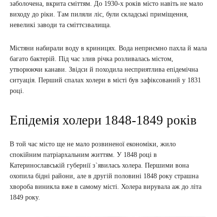
заболочена, вкрита сміттям. До 1930-х років місто навіть не мало
виходу до ріки. Там пиляли ліс, були складські приміщення,
невеликі заводи та сміттєзвалища.
Містяни набирали воду в криницях. Вода неприємно пахла й мала
багато бактерій. Під час злив річка розливалась містом,
утворюючи канави. Звідси й походила несприятлива епідемічна
ситуація. Перший спалах холери в місті був зафіксований у 1831
році.
Епідемія холери 1848-1849 років
В той час місто ще не мало розвиненої економіки, жило
спокійним патріархальним життям. У 1848 році в
Катеринославській губернії з`явилась холера. Першими вона
охопила бідні райони, але в другій половині 1848 року страшна
хвороба виникла вже в самому місті. Холера вирувала аж до літа
1849 року.