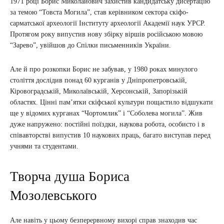
1971 році Борис Миколайович захистив кандидатську дисертацію
за темою “Товста Могила”, став керівником сектора скіфо-
сарматської археології Інституту археології Академії наук УРСР.
Протягом року випустив нову збірку віршів російською мовою
“Зарево”, увійшов до Спілки письменників України.
Але й про розкопки Борис не забував, у 1980 роках минулого
століття дослідив понад 60 курганів у Дніпропетровській,
Кіровоградській, Миколаївській, Херсонській, Запорізькій
областях. Цінні пам’ятки скіфської культури пощастило відшукати
ще у відомих курганах “Чортомлик” і “Соболева могила”. Жив
дуже напружено: постійні поїздки, наукова робота, особисто і в
співавторстві випустив 10 наукових праць, багато виступав перед
учнями та студентами.
Творча душа Бориса
Мозолевського
Але навіть у цьому безперервному вихорі справ знаходив час