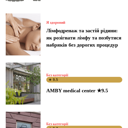
Я здоровий
Лімфодренаж та застій рідини:
як розігнати лімфу та позбутися
набряків без дорогих процедур
Без категорії
★ 9.5
AMBY medical center ★9.5
Без категорії