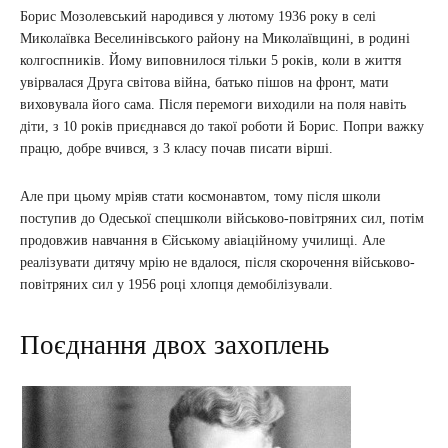
Борис Мозолевський народився у лютому 1936 року в селі
Миколаївка Веселинівського району на Миколаївщині, в родині
колгоспників. Йому виповнилося тільки 5 років, коли в життя
увірвалася Друга світова війна, батько пішов на фронт, мати
виховувала його сама. Після перемоги виходили на поля навіть
діти, з 10 років приєднався до такої роботи й Борис. Попри важку
працю, добре вчився, з 3 класу почав писати вірші.
Але при цьому мріяв стати космонавтом, тому після школи
поступив до Одеської спецшколи військово-повітряних сил, потім
продовжив навчання в Єйському авіаційному училищі. Але
реалізувати дитячу мрію не вдалося, після скорочення військово-
повітряних сил у 1956 році хлопця демобілізували.
Поєднання двох захоплень