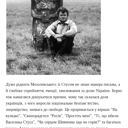
Дуже ріднить Мозолевського зі Стусом не лише манера письма, а
й глибоке сприйняття, емоції, хвилювання за долю України. Борис
теж намагався дошукатися причин, чому так склалася доля
українців, з чого виросли національне безпам’ятство,
лицемірство, зневага до свободи. Це проривається у віршах “На
вулкані”, “Свинорадгосп “Росія”, “Простіть мені”, “Ті, що вбили
Василика Стуса”, “Чи серцем Шевченко іще не горів?” та багатьох