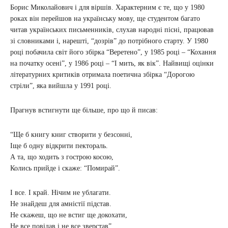
Борис Миколайович і для віршів. Характерним є те, що у 1980
роках він перейшов на українську мову, ще студентом багато
читав українських письменників, слухав народні пісні, працював
зі словниками і, нарешті, “дозрів” до потрібного старту. У 1980
році побачила світ його збірка “Веретено”, у 1985 році – “Кохання
на початку осені”, у 1986 році – “І мить, як вік”. Найвищі оцінки
літературних критиків отримала поетична збірка “Дорогою
стріли”, яка вийшла у 1991 році.
Прагнув встигнути ще більше, про що й писав:
“Ще б книгу книг створити у безсонні,
Іще б одну відкрити пектораль.
А та, що ходить з гострою косою,
Колись прийде і скаже: “Помирай”.
І все. І край. Нічим не ублагати.
Не знайдеш для амністії підстав.
Не скажеш, що не встиг ще докохати,
Не все повідав і не все зверстав”.