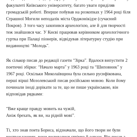
факультеті Київського університету, багато уваги приділяв
громадській роботі. Вперше побував на розкопках у 1964 році біля
Страшної Могили неподалік міста Орджонікідзе (сучасний
Покров). З того часу захопився археологією, але й для творчості
теж знайшовся час. У Києві працював керівником археологічного
гуртка при Палаці піонерів, відвідував літературну студію при
видавництві “Молодь”.
Як сількор писав до редакції газети “Зірка”. Вдалося випустити 2
поетичні збірки: “Начало марта” у 1963 році та “Шиповник” у
1967 році. Оскільки Миколаївщина була сильно русифікована,
перші вірші Мозолевський писав російською мовою. Коли йому
починали іноді дорікати за те, що не пише українською, він
відповідав рядками:
“Вже краще правду мовить на чужій,
Аніж брехать, як ви, на рідній мові”.
Ті, хто знав поета Бориса, відзначали, що його твори не були
вистражданими, вони виливалися стрімко й одразу. Він писав з