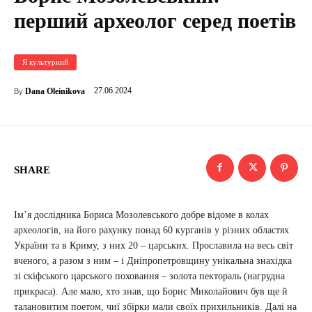
перший археолог серед поетів
Я культурний
27.06.2024
Dana Oleinikova
By
SHARE
Ім’я дослідника Бориса Мозолевського добре відоме в колах
археологів, на його рахунку понад 60 курганів у різних областях
України та в Криму, з них 20 – царських. Прославила на весь світ
вченого, а разом з ним – і Дніпропетровщину унікальна знахідка
зі скіфського царського поховання – золота пектораль (нагрудна
прикраса). Але мало, хто знав, що Борис Миколайович був ще й
талановитим поетом, чиї збірки мали своїх прихильників. Далі на