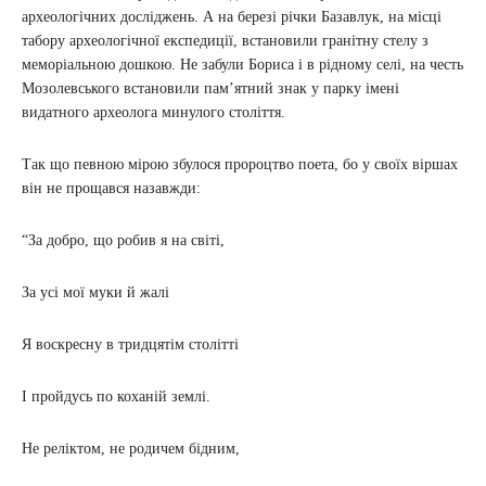
археологічних досліджень. А на березі річки Базавлук, на місці
табору археологічної експедиції, встановили гранітну стелу з
меморіальною дошкою. Не забули Бориса і в рідному селі, на честь
Мозолевського встановили пам’ятний знак у парку імені
видатного археолога минулого століття.
Так що певною мірою збулося пророцтво поета, бо у своїх віршах
він не прощався назавжди:
“За добро, що робив я на світі,
За усі мої муки й жалі
Я воскресну в тридцятім столітті
І пройдусь по коханій землі.
Не реліктом, не родичем бідним,