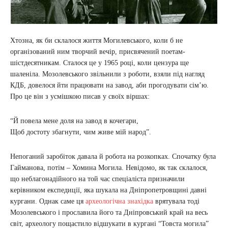
Хтозна, як би склалося життя Могилевського, коли б не
організований ним творчий вечір, присвячений поетам-
шістдесятникам. Сталося це у 1965 році, коли цензура ще
шаленіла. Мозолевського звільнили з роботи, взяли під нагляд
КДБ, довелося йти працювати на завод, аби прогодувати сім’ю.
Про це він з усмішкою писав у своїх віршах:
“Й повела мене доля на завод в кочегари,
Щоб достоту збагнути, чим живе мій народ”.
Непоганий заробіток давала й робота на розкопках. Спочатку була
Гайманова, потім – Хомина Могила. Невідомо, як так склалося,
що неблагонадійного на той час спеціаліста призначили
керівником експедиції, яка шукала на Дніпропетровщині давні
кургани. Однак саме ця
археологічна знахідка
врятувала тоді
Мозолевського і прославила його та Дніпровський край на весь
світ, археологу пощастило відшукати в кургані “Товста могила”