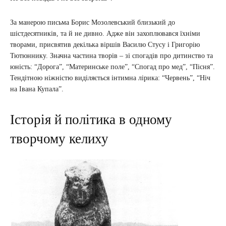
За манерою письма Борис Мозолевський близький до
шістдесятників, та й не дивно. Адже він захоплювався їхніми
творами, присвятив декілька віршів Василю Стусу і Григорію
Тютюннику. Значна частина творів – зі спогадів про дитинство та
юність: “Дорога”, “Материнське поле”, “Спогад про мед”, “Пісня”.
Тендітною ніжністю виділяється інтимна лірика: “Червень”, “Ніч
на Івана Купала”.
Історія й політика в одному
творчому келиху