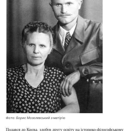
Фото: Борис Мозолевський з матір’ю
Подався до Києва, здобув другу освіту на історико-філософському