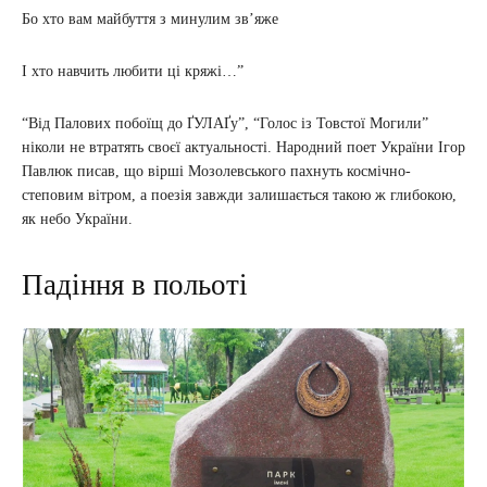
Бо хто вам майбуття з минулим зв’яже
І хто навчить любити ці кряжі…”
“Від Палових побоїщ до ҐУЛАҐу”, “Голос із Товстої Могили”
ніколи не втратять своєї актуальності. Народний поет України Ігор
Павлюк писав, що вірші Мозолевського пахнуть космічно-
степовим вітром, а поезія завжди залишається такою ж глибокою,
як небо України.
Падіння в польоті