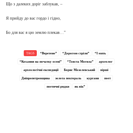
Що з далеких доріг заблукав, –
Я прийду до вас гордо і гідно,
Бо для вас я цю землю плекав…”
TAGS
“Веретено”
“Дорогою стріли”
“І мить
“Кохання на початку осені”
“Товста Могила”
археолог
археологічні експедиції
Борис Мозолевський
вірші
Дніпропетровщина
золота пектораль
кургани
поет
поетичні рядки
як вік”