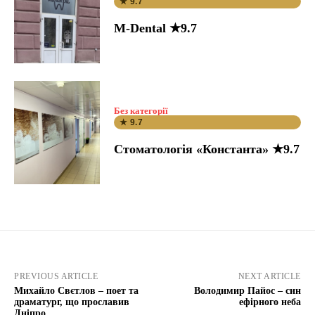
★ 9.7
M-Dental ★9.7
Без категорії
★ 9.7
Стоматологія «Константа» ★9.7
PREVIOUS ARTICLE
NEXT ARTICLE
Михайло Свєтлов – поет та
Володимир Пайос – син
драматург, що прославив
ефірного неба
Дніпро