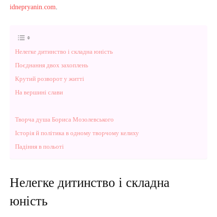
idnepryanin.com
.
Нелегке дитинство і складна юність
Поєднання двох захоплень
Крутий розворот у житті
На вершині слави
Творча душа Бориса Мозолевського
Історія й політика в одному творчому келиху
Падіння в польоті
Нелегке дитинство і складна
юність