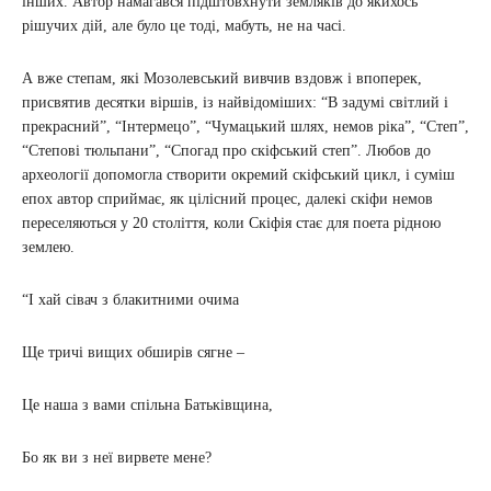
інших. Автор намагався підштовхнути земляків до якихось
рішучих дій, але було це тоді, мабуть, не на часі.
А вже степам, які Мозолевський вивчив вздовж і впоперек,
присвятив десятки віршів, із найвідоміших: “В задумі світлий і
прекрасний”, “Інтермецо”, “Чумацький шлях, немов ріка”, “Степ”,
“Степові тюльпани”, “Спогад про скіфський степ”. Любов до
археології допомогла створити окремий скіфський цикл, і суміш
епох автор сприймає, як цілісний процес, далекі скіфи немов
переселяються у 20 століття, коли Скіфія стає для поета рідною
землею.
“І хай сівач з блакитними очима
Ще тричі вищих обширів сягне –
Це наша з вами спільна Батьківщина,
Бо як ви з неї вирвете мене?