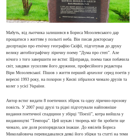
Мабуть, від льотчика залишився в Бориса Мозолевського дар
прощатися з життям у польоті неба. Він писав докторську
дисертацію про етнічну географію Скіфії, підготував до друку
велику автобіографічну ліричну поему “Дума про степ”. Але
нічого з того завершити не встиг. Щоправда, поема таки побачила
світ, завдяки зусиллям його дружини, професійного редактора
Віри Мозолевської. Пішов з життя перший археолог серед поетів у
вересні 1993 року, на похорон у Києві зібралося чимало друзів та
колег з усієї України.
Автор встиг видати 8 поетичних збірок та одну лірично-прозову
повість. У 2007 році друзі та рідні підготували найповніше
видання поетичної спадщини у збірці “Поезії”, котра вийшла у
видавництві “Темпора”. Цей шукач і творець міг би зробити ще
чимало, але доля розпорядилася інакше. До ювілеїв Бориса
Миколайовича перевидавалися деякі його збірки та статті на теми