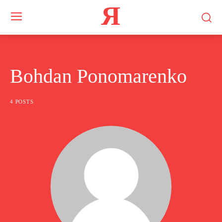
Я
Bohdan Ponomarenko
4 POSTS