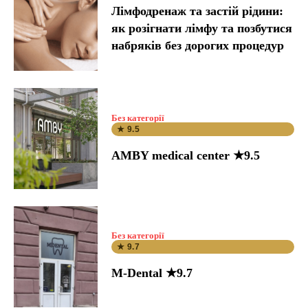
Лімфодренаж та застій рідини:
як розігнати лімфу та позбутися
набряків без дорогих процедур
Без категорії
★ 9.5
AMBY medical center ★9.5
Без категорії
★ 9.7
M-Dental ★9.7