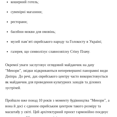
кошерний готель;
сувенірні магазини;
ресторани;
басейни-мокви для омовінь;
музей пам’яті єврейського народу та Голокосту в Україні;
галерея, що символізує славнозвісну Стіну Плачу.
Окремої уваги заслуговує оглядовий майданчик на даху
“Менори”, звідки відкриваються неперевершені панорамні види
Дніпра. До речі, дах єврейського центру часто використовується
як майданчик для проведення культурних заходів та ділових
зустрічей.
Пройшло вже понад 10 років з моменту будівництва “Менори”, а
вона й досі є єдиним єврейським центром такого розміру та
масштабу у світі. Цей архітектурний проєкт гармонійно поєднує