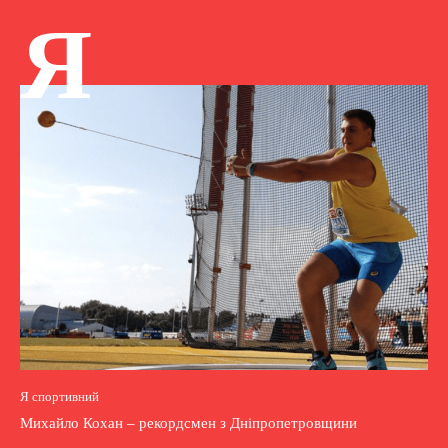
Я
Я спортивний
Михайло Кохан – рекордсмен з Дніпропетровщини