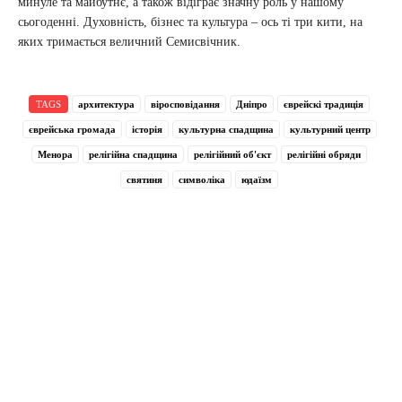
минуле та майбутнє, а також відіграє значну роль у нашому
сьогоденні. Духовність, бізнес та культура – ось ті три кити, на
яких тримається величний Семисвічник.
TAGS
архитектура
віросповідання
Дніпро
єврейскі традиція
єврейська громада
історія
культурна спадщина
культурний центр
Менора
релігійна спадщина
релігійний об'єкт
релігійні обряди
святиня
символіка
юдаїзм