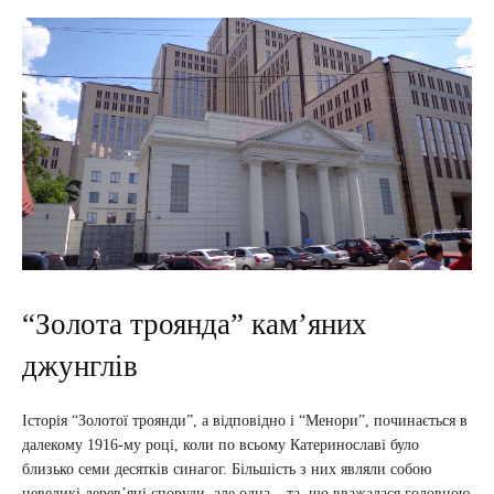
“Золота троянда” кам’яних
джунглів
Історія “Золотої троянди”, а відповідно і “Менори”, починається в
далекому 1916-му році, коли по всьому Катеринославі було
близько семи десятків синагог. Більшість з них являли собою
невеликі дерев’яні споруди, але одна – та, що вважалася головною