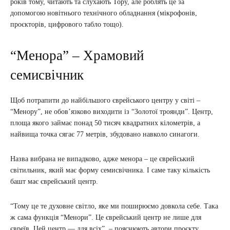
років тому, читають та слухають Тору, але роблять це за
допомогою новітнього технічного обладнання (мікрофонів,
проєкторів, цифрового табло тощо).
“Менора” – Храмовий
семисвічник
Щоб потрапити до найбільшого єврейського центру у світі –
“Менору”, не обов’язково виходити із “Золотої троянди”. Центр,
площа якого займає понад 50 тисяч квадратних кілометрів, а
найвища точка сягає 77 метрів, збудовано навколо синагоги.
Назва вибрана не випадково, адже менора – це єврейський
світильник, який має форму семисвічника. І саме таку кількість
башт має єврейський центр.
“Тому це те духовне світло, яке ми поширюємо довкола себе. Така
ж сама функція “Менори”. Це єврейський центр не лише для
євреїв. Цей центр — для всіх”, – пояснюють автори проєкту.