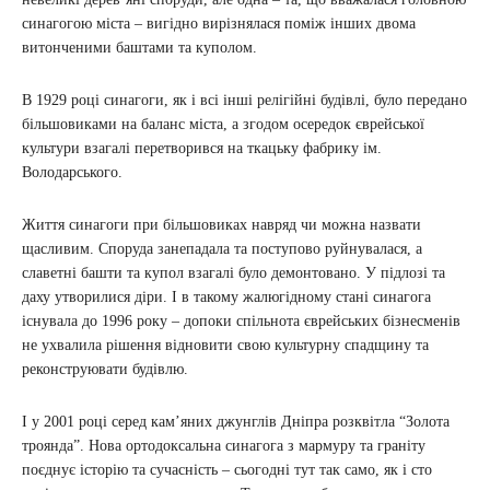
синагогою міста – вигідно вирізнялася поміж інших двома
витонченими баштами та куполом.
В 1929 році синагоги, як і всі інші релігійні будівлі, було передано
більшовиками на баланс міста, а згодом осередок єврейської
культури взагалі перетворився на ткацьку фабрику ім.
Володарського.
Життя синагоги при більшовиках навряд чи можна назвати
щасливим. Споруда занепадала та поступово руйнувалася, а
славетні башти та купол взагалі було демонтовано. У підлозі та
даху утворилися діри. І в такому жалюгідному стані синагога
існувала до 1996 року – допоки спільнота єврейських бізнесменів
не ухвалила рішення відновити свою культурну спадщину та
реконструювати будівлю.
І у 2001 році серед кам’яних джунглів Дніпра розквітла “Золота
троянда”. Нова ортодоксальна синагога з мармуру та граніту
поєднує історію та сучасність – сьогодні тут так само, як і сто