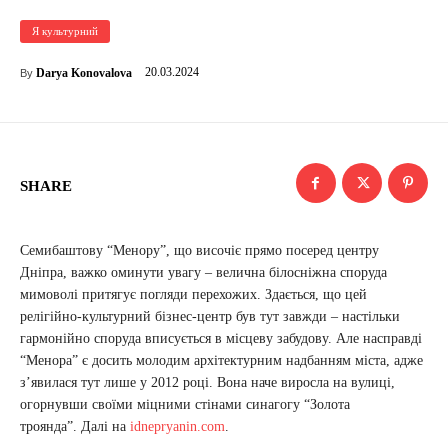
Я культурний
20.03.2024
Darya Konovalova
By
SHARE
Семибаштову “Менору”, що височіє прямо посеред центру
Дніпра, важко оминути увагу – велична білосніжна споруда
мимоволі притягує погляди перехожих. Здається, що цей
релігійно-культурний бізнес-центр був тут завжди – настільки
гармонійно споруда вписується в місцеву забудову. Але насправді
“Менора” є досить молодим архітектурним надбанням міста, адже
з’явилася тут лише у 2012 році. Вона наче виросла на вулиці,
огорнувши своїми міцними стінами синагогу “Золота
троянда”. Далі на
idnepryanin.com
.