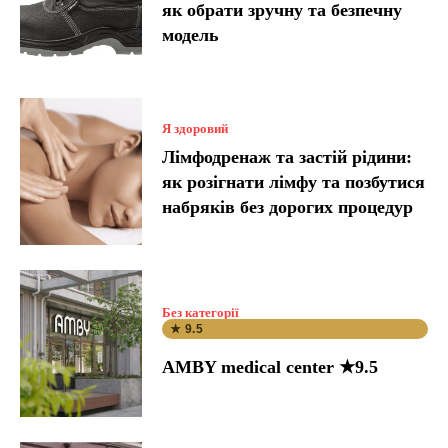
як обрати зручну та безпечну
модель
Я здоровий
Лімфодренаж та застій рідини:
як розігнати лімфу та позбутися
набряків без дорогих процедур
Без категорії
★ 9.5
AMBY medical center ★9.5