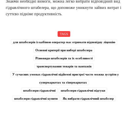
Знаючи необхідні вимоги, можна легко вибрати відповідний вид
гідравлічного штабелера, що допоможе уникнути зайвих витрат і
суттєво підніме продуктивність.
TAGS
для штабелерів із кабіною оператор має отримати відповідну ліцензію
Основні критерії при виборі штабелера
Різновиди штабелерів та їх особливості
транспортування товарів та вантажів
У сучасних умовах гідравлічні підйомні пристрої часто можна зустріти у
супермаркетах та гіпермаркетах
штабелери гідравлічні
штабелери гідравлічні відгуки
штабелери гідравлічні купити
Як вибрати гідравлічний штабелер