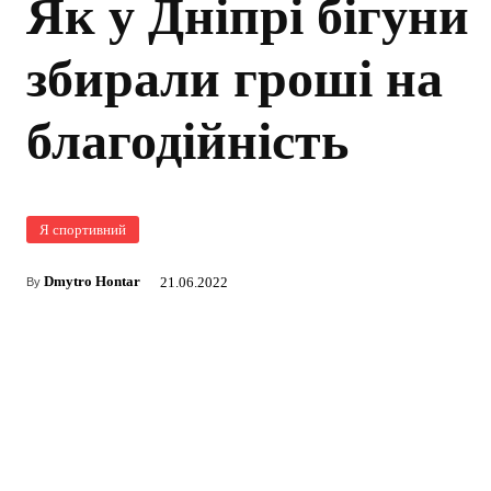
Як у Дніпрі бігуни
збирали гроші на
благодійність
Я спортивний
Dmytro Hontar
21.06.2022
By