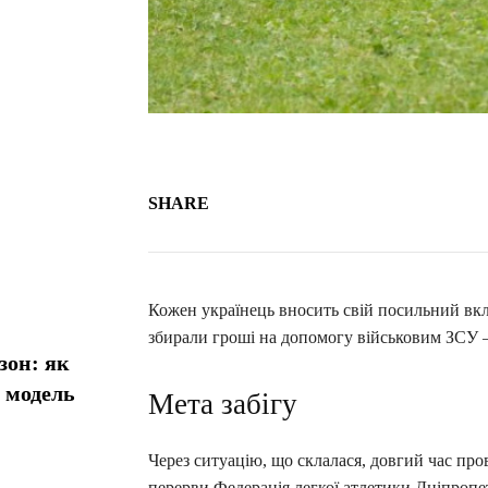
SHARE
Кожен українець вносить свій посильний вкла
збирали гроші на допомогу військовим ЗСУ –
зон: як
у модель
Мета забігу
Через ситуацію, що склалася, довгий час пр
перерви Федерація легкої атлетики Дніпропет