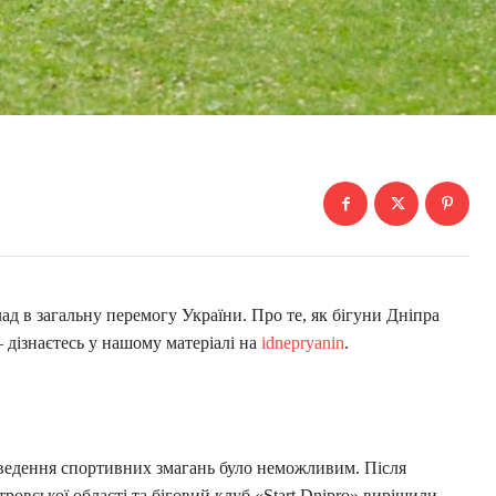
д в загальну перемогу України. Про те, як бігуни Дніпра
 дізнаєтесь у нашому матеріалі на
idnepryanin
.
оведення спортивних змагань було неможливим. Після
ровської області та біговий клуб «Start Dnipro» вирішили