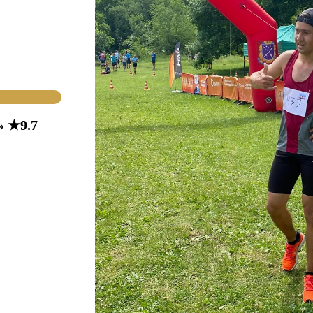
» ★9.7