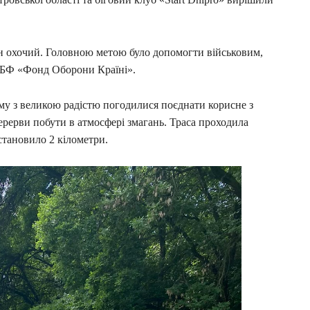
жен охочий. Головною метою було допомогти військовим,
у БФ «Фонд Оборони Країні».
ому з великою радістю погодилися поєднати корисне з
перерви побути в атмосфері змагань. Траса проходила
тановило 2 кілометри.