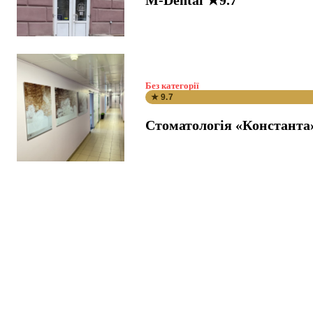
M-Dental ★9.7
Без категорії
★ 9.7
Стоматологія «Константа