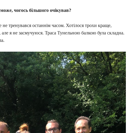
 може, чогось більшого очікував?
 не тренувався останнім часом. Хотілося трохи краще,
и, але я не засмучуюся. Траса Тунельною балкою була складна.
ла.