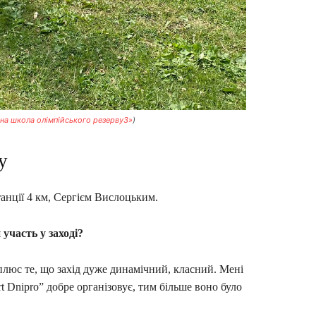
на школа олімпійського резерву3»
)
у
анції 4 км, Сергієм Вислоцьким.
участь у заході?
 плюс те, що захід дуже динамічний, класний. Мені
t Dnipro” добре організовує, тим більше воно було