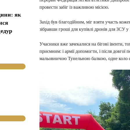
провести забіг із важливою місією.
дини: як
ися
Захід був благодійним, міг взяти участь ко
зібравши гроші для купівлі дронів для ЗСУ 
цедур
Учасники вже зачекалися на бігові івенти, т
приємним: і армії допомогти, і після довгої 
мальовничою Тунельною балкою, одне коло с