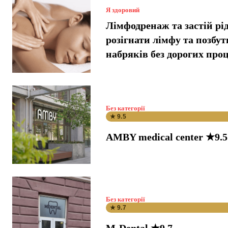
Я здоровий
Лімфодренаж та застій рі
розігнати лімфу та позбут
набряків без дорогих про
Без категорії
★ 9.5
AMBY medical center ★9.5
Без категорії
★ 9.7