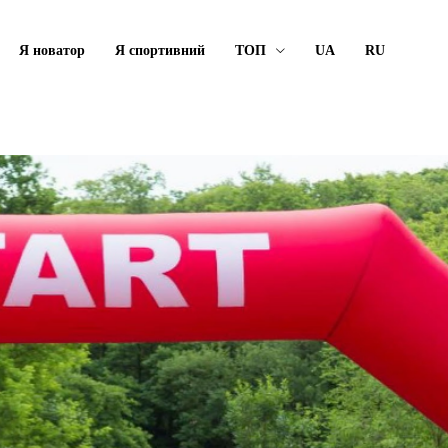
Я новатор
Я спортивний
ТОП
UA
RU