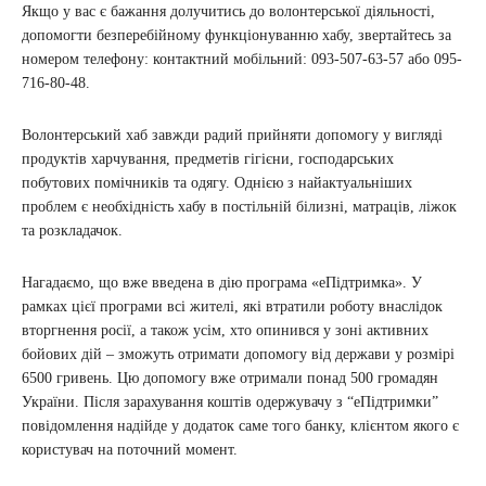
Якщо у вас є бажання долучитись до волонтерської діяльності,
допомогти безперебійному функціонуванню хабу, звертайтесь за
номером телефону: контактний мобільний: 093-507-63-57 або 095-
716-80-48.
Волонтерський хаб завжди радий прийняти допомогу у вигляді
продуктів харчування, предметів гігієни, господарських
побутових помічників та одягу. Однією з найактуальніших
проблем є необхідність хабу в постільній білизні, матраців, ліжок
та розкладачок.
Нагадаємо, що вже введена в дію програма «еПідтримка». У
рамках цієї програми всі жителі, які втратили роботу внаслідок
вторгнення росії, а також усім, хто опинився у зоні активних
бойових дій – зможуть отримати допомогу від держави у розмірі
6500 гривень. Цю допомогу вже отримали понад 500 громадян
України. Після зарахування коштів одержувачу з “еПідтримки”
повідомлення надійде у додаток саме того банку, клієнтом якого є
користувач на поточний момент.