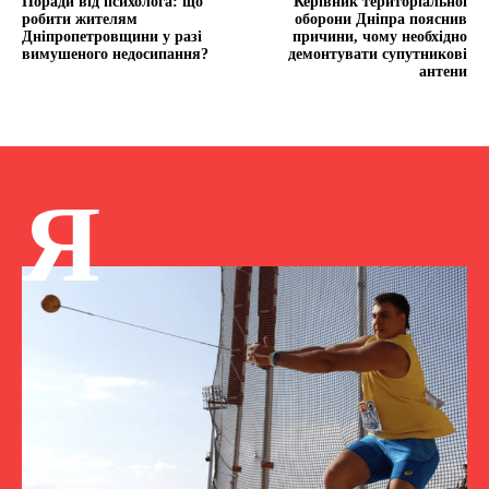
Поради від психолога: що
Керівник територіальної
робити жителям
оборони Дніпра пояснив
Дніпропетровщини у разі
причини, чому необхідно
вимушеного недосипання?
демонтувати супутникові
антени
Я