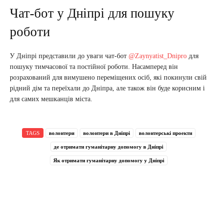
Чат-бот у Дніпрі для пошуку
роботи
У Дніпрі представили до уваги чат-бот
@Zaynyatist_Dnipro
для
пошуку тимчасової та постійної роботи. Насамперед він
розрахований для вимушено переміщених осіб, які покинули свій
рідний дім та переїхали до Дніпра, але також він буде корисним і
для самих мешканців міста.
TAGS
волонтери
волонтери в Дніпрі
волонтерські проекти
де отримати гуманітарну допомогу в Дніпрі
Як отримати гуманітарну допомогу у Дніпрі