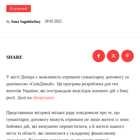
Я здоровий
29.03.2022
Inna Sagaidachny
By
SHARE
У місті Дніпро є можливість отримати гуманітарну допомогу за
допомогою «СпівДіяхаб». Ця програма розроблена для тих
жителів України, які постраждали внаслідок воєнних дій з боку
росії. Далі на
idnepryanin
.
Представники місцевої міської ради повідомили про те, що
гуманітарну допомогу можуть отримати не лише жителі із зони
бойових дій, які вимушено перемістилися, а й жителі нашого
міста та області, які опинилися у складному фінансовому