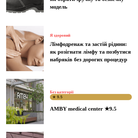
модель
Я здоровий
Лімфодренаж та застій рідини:
як розігнати лімфу та позбутися
набряків без дорогих процедур
Без категорії
★ 9.5
AMBY medical center ★9.5