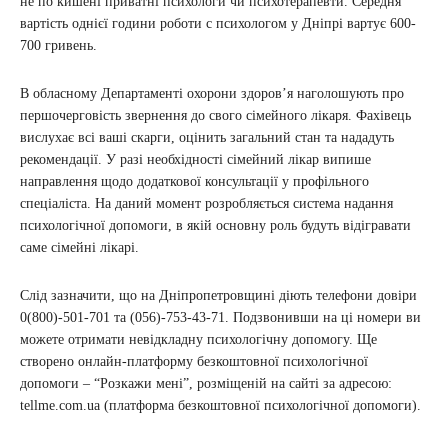
не по кишені приватні психологи чи психотерапевти. Середня
вартість однієї години роботи с психологом у Дніпрі вартує 600-
700 гривень.
В обласному Департаменті охорони здоров’я наголошують про
першочерговість звернення до свого сімейного лікаря. Фахівець
вислухає всі ваші скарги, оцінить загальний стан та нададуть
рекомендації. У разі необхідності сімейний лікар випише
направлення щодо додаткової консультації у профільного
спеціаліста. На даний момент розробляється система надання
психологічної допомоги, в якій основну роль будуть відігравати
саме сімейні лікарі.
Слід зазначити, що на Дніпропетровщині діють телефони довіри
0(800)-501-701 та (056)-753-43-71. Подзвонивши на ці номери ви
можете отримати невідкладну психологічну допомогу. Ще
створено онлайн-платформу безкоштовної психологічної
допомоги – “Розкажи мені”, розміщеній на сайті за адресою:
tellme.com.ua (платформа безкоштовної психологічної допомоги).