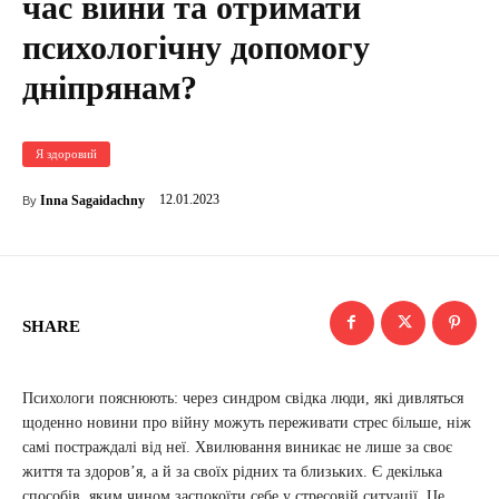
час війни та отримати
психологічну допомогу
дніпрянам?
Я здоровий
12.01.2023
Inna Sagaidachny
By
SHARE
Психологи пояснюють: через синдром свідка люди, які дивляться
щоденно новини про війну можуть переживати стрес більше, ніж
самі постраждалі від неї. Хвилювання виникає не лише за своє
життя та здоров’я, а й за своїх рідних та близьких. Є декілька
способів, яким чином заспокоїти себе у стресовій ситуації. Це