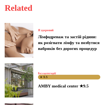
Related
Я здоровий
Лімфодренаж та застій рідини:
як розігнати лімфу та позбутися
набряків без дорогих процедур
Без категорії
★ 9.5
AMBY medical center ★9.5