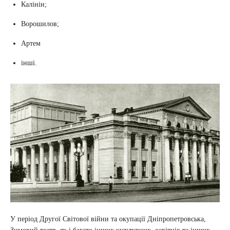
Калінін;
Ворошилов;
Артем
інші.
У період Другої Світової війни та окупації Дніпропетровська,