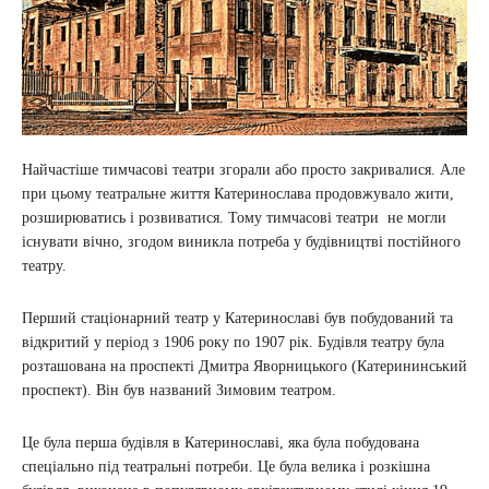
Найчастіше тимчасові театри згорали або просто закривалися. Але
при цьому театральне життя Катеринослава продовжувало жити,
розширюватись і розвиватися. Тому тимчасові театри не могли
існувати вічно, згодом виникла потреба у будівництві постійного
театру.
Перший стаціонарний театр у Катеринославі був побудований та
відкритий у період з 1906 року по 1907 рік. Будівля театру була
розташована на проспекті Дмитра Яворницького (Катерининський
проспект). Він був названий Зимовим театром.
Це була перша будівля в Катеринославі, яка була побудована
спеціально під театральні потреби. Це була велика і розкішна