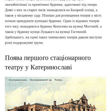
звичайнісінькі та примітивні будинки, адаптовані під театри.
Деякі з них за старих часів знаходилися на Базарній площі, а
також у місцевому саду. Пізніше для розміщення театрів у місті
почали орендувати купецькі будинки. Один із відомих театрів
того часу знаходився в будинку Копилова на вулиці Мостовій, а
також у будинку купця Луцького на вулиці Гостинній.
Здебільшого, на сцені таких тимчасових театрів давали виступи
різні подорожуючі трупи.
Поява першого стаціонарного
театру у Катеринославі