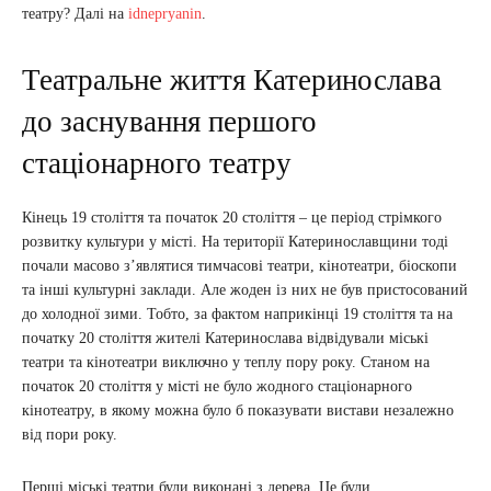
театру? Далі на
idnepryanin
.
Театральне життя Катеринослава
до заснування першого
стаціонарного театру
Кінець 19 століття та початок 20 століття – це період стрімкого
розвитку культури у місті. На території Катеринославщини тоді
почали масово з’являтися тимчасові театри, кінотеатри, біоскопи
та інші культурні заклади. Але жоден із них не був пристосований
до холодної зими. Тобто, за фактом наприкінці 19 століття та на
початку 20 століття жителі Катеринослава відвідували міські
театри та кінотеатри виключно у теплу пору року. Станом на
початок 20 століття у місті не було жодного стаціонарного
кінотеатру, в якому можна було б показувати вистави незалежно
від пори року.
Перші міські театри були виконані з дерева. Це були