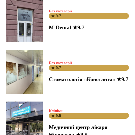
Без категорії
★ 9.7
M-Dental ★9.7
Без категорії
★ 9.7
Стоматологія «Константа» ★9.7
Клініки
★ 9.5
Медичний центр лікаря
Ніколаєва ★9.5