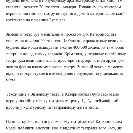
будівля, виконана в популярному архітектурному стилі кінця 19
століття і початку 20 століття – модерн. Головним архітектором
першого постійного театру виступив відомий катеринославський
архітектор на прізвище Булацеля.
Зимовий театр був масштабним проєктом для Катеринослава
станом на початок 20 століття. Це була по-справжньому велична
будівля, яка могла вміщувати вже не 400-500 людей, як тимчасові
театри, а понад тисячу глядачів. Крім того, у першому постійному
театрі була величезна сцена, просторий партер, чотири яруси для
лож та фоє на кожному поверсі театру. Зимовий театр з моменту
відкриття користувався неймовірною популярністю у мешканців
міста.
Також саме у Зимовому театрі в Катеринославі було засновано
першу постійну міську театральну трупу. Це був неймовірний
прорив у культурному та театральному житті міста.
На початку 20 століття у Зимовому театрі жителі Катеринослава
могли побачити виступи таких видатних театралів того часу, як: