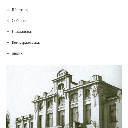
Шаляпін;
Собінов;
Нежданова;
Комісаржевська;
інших.