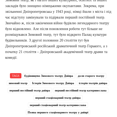
Зимовий театр, як і багато інших культурних, освітніх та інших
закладів було знищено німецькими окупантами. Зокрема, при
звільненні Дніпропетровська у 1943 році, німці йшли з міста і під
час відступу замінували та підірвали перший постійний театр.
Звичайно ж, після закінчення війни будівлю легендарного театру
було відновлено. Але після поновлення роботи тут більше не
розміщувався Зимовий театр, тут було відкрито Палац культури
будівельників. З другої половини 20 століття тут був
Дніпропетровський російський драматичний театр Горького, а з
початку 21 століття – Дніпровський академічний театр драми та
комедії.
TAGS
будівництво Зимового театру Дніпра
доля старого театру
зимовий театр
Історія Зимового театру Дніпра
історія театрів дніпра
перший постійний театр дніпра
перший постійний театр катеринослава
перший стаціонарний театр дніпра
перший стаціонарний театр катеринослава
Поява першого стаціонарного театру у дніпрі