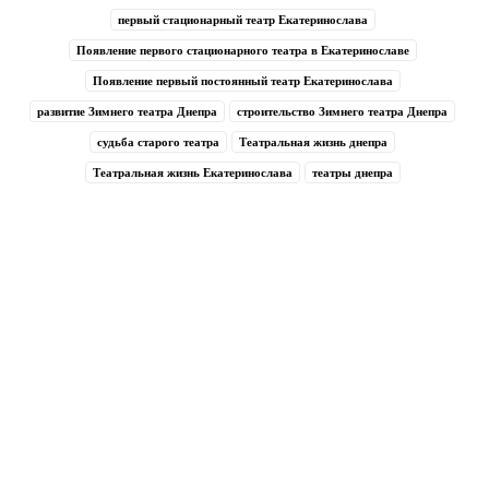
первый стационарный театр Екатеринослава
Появление первого стационарного театра в Екатеринославе
Появление первый постоянный театр Екатеринослава
развитие Зимнего театра Днепра
строительство Зимнего театра Днепра
судьба старого театра
Театральная жизнь днепра
Театральная жизнь Екатеринослава
театры днепра