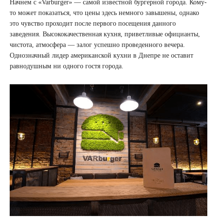
Начнем с «Varburger» — самой известной бургерной города. Кому-
то может показаться, что цены здесь немного завышены, однако
это чувство проходит после первого посещения данного
заведения. Высококачественная кухня, приветливые официанты,
чистота, атмосфера — залог успешно проведенного вечера.
Однозначный лидер американской кухни в Днепре не оставит
равнодушным ни одного гостя города.