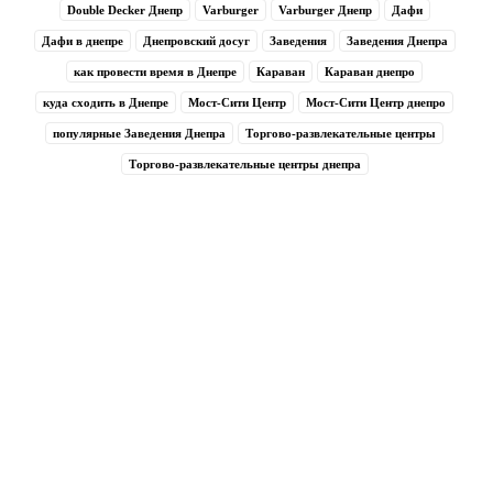
Double Decker Днепр
Varburger
Varburger Днепр
Дафи
Дафи в днепре
Днепровский досуг
Заведения
Заведения Днепра
как провести время в Днепре
Караван
Караван днепро
куда сходить в Днепре
Мост-Сити Центр
Мост-Сити Центр днепро
популярные Заведения Днепра
Торгово-развлекательные центры
Торгово-развлекательные центры днепра