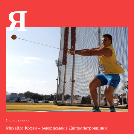
Я
Я спортивний
Михайло Кохан – рекордсмен з Дніпропетровщини