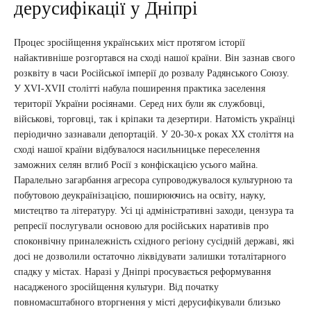
дерусифікації у Дніпрі
Процес зросійщення українських міст протягом історії
найактивніше розгортався на сході нашої країни. Він зазнав свого
розквіту в часи Російської імперії до розвалу Радянського Союзу.
У ХVI-XVII столітті набула поширення практика заселення
території України росіянами. Серед них були як службовці,
військові, торговці, так і кріпаки та дезертири. Натомість українці
періодично зазнавали депортацій. У 20-30-х роках ХХ століття на
сході нашої країни відбувалося насильницьке переселення
заможних селян вглиб Росії з конфіскацією усього майна.
Паралельно загарбання агресора супроводжувалося культурною та
побутовою деукраїнізацією, поширюючись на освіту, науку,
мистецтво та літературу. Усі ці адміністративні заходи, цензура та
репресії послугували основою для російських наративів про
споконвічну приналежність східного регіону сусідній державі, які
досі не дозволили остаточно ліквідувати залишки тоталітарного
спадку у містах. Наразі у Дніпрі просувається реформування
насадженого зросійщення культури. Від початку
повномасштабного вторгнення у місті дерусифікували близько