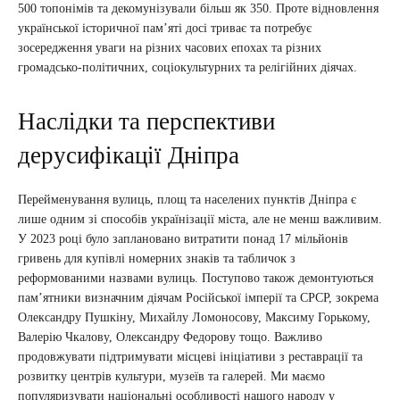
500 топонімів та декомунізували більш як 350. Проте відновлення
української історичної пам’яті досі триває та потребує
зосередження уваги на різних часових епохах та різних
громадсько-політичних, соціокультурних та релігійних діячах.
Наслідки та перспективи
дерусифікації Дніпра
Перейменування вулиць, площ та населених пунктів Дніпра є
лише одним зі способів українізації міста, але не менш важливим.
У 2023 році було заплановано витратити понад 17 мільйонів
гривень для купівлі номерних знаків та табличок з
реформованими назвами вулиць. Поступово також демонтуються
пам’ятники визначним діячам Російської імперії та СРСР, зокрема
Олександру Пушкіну, Михайлу Ломоносову, Максиму Горькому,
Валерію Чкалову, Олександру Федорову тощо. Важливо
продовжувати підтримувати місцеві ініціативи з реставрації та
розвитку центрів культури, музеїв та галерей. Ми маємо
популяризувати національні особливості нашого народу у