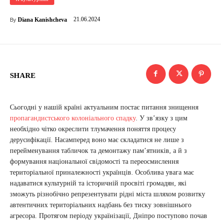
21.06.2024
Diana Kanishcheva
By
SHARE
Сьогодні у нашій країні актуальним постає питання знищення
пропагандистського колоніального спадку
. У зв’язку з цим
необхідно чітко окреслити тлумачення поняття процесу
дерусифікації. Насамперед воно має складатися не лише з
перейменування табличок та демонтажу пам’ятників, а й з
формування національної свідомості та переосмислення
територіальної приналежності українців. Особлива увага має
надаватися культурній та історичній просвіті громадян, які
зможуть різнобічно репрезентувати рідні міста шляхом розвитку
автентичних територіальних надбань без тиску зовнішнього
агресора. Протягом періоду українізації, Дніпро поступово почав