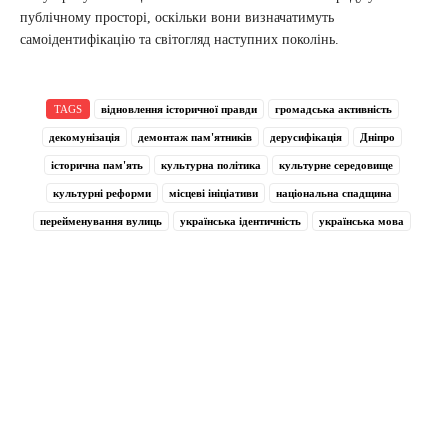
публічному просторі, оскільки вони визначатимуть
самоідентифікацію та світогляд наступних поколінь.
TAGS
відновлення історичної правди
громадська активність
декомунізація
демонтаж пам'ятників
дерусифікація
Дніпро
історична пам'ять
культурна політика
культурне середовище
культурні реформи
місцеві ініціативи
національна спадщина
перейменування вулиць
українська ідентичність
українська мова