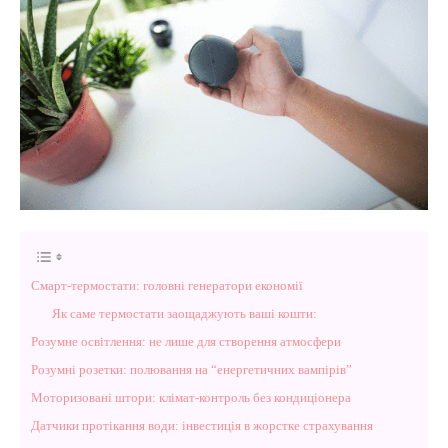
Смарт-термостати: головні генератори економії
Як саме термостати заощаджують ваші кошти:
Розумне освітлення: не лише для створення атмосфери
Розумні розетки: полювання на “енергетичних вампірів”
Моторизовані штори: клімат-контроль без кондиціонера
Датчики протікання води: інвестиція в жорстке страхування