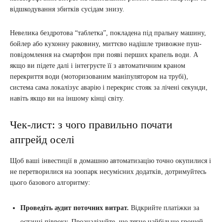
відшкодування збитків сусідам знизу.
Невелика бездротова “таблетка”, покладена під пральну машину,
бойлер або кухонну раковину, миттєво надішле тривожне пуш-
повідомлення на смартфон при появі перших крапель води. А
якщо ви підете далі і інтегруєте її з автоматичним краном
перекриття води (моторизованим маніпулятором на трубі),
система сама локалізує аварію і перекриє стояк за лічені секунди,
навіть якщо ви на іншому кінці світу.
Чек-лист: з чого правильно почати
апгрейд оселі
Щоб ваші інвестиції в домашню автоматизацію точно окупилися і
не перетворилися на зоопарк несумісних додатків, дотримуйтесь
цього базового алгоритму:
Проведіть аудит поточних витрат.
Відкрийте платіжки за
останні півроку. Проаналізуйте, що тягне найбільше грошей –