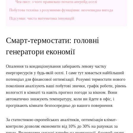
Чек-лист: з чого правильно почати апгрейд оселі
Побутова техніка з розумними функціями: неочевидна вигода
Підсумки: чиста математика інновацій
Смарт-термостати: головні
генератори економії
Опалення та кондиціонування забирають левову частку
енергоресурсів у будь-якій оселі. І саме тут ховається найбільший
потенціал для фінансової оптимізації. Розумні термостати нового
покоління аналізують ваші побутові звички, графік роботи, рівень
вологості в кімнаті та навіть прогноз погоди за вікном. Вони
автоматично знижують температуру, коли ви йдете в офіс, і
прогрівають кімнати безпосередньо до вашого повернення.
За статистикою європейських аналітиків, оптимізація клімат-
контролю дозволяє економити від 10% до 30% на рахунках за
тепло. Враховуючи сучасні тарифи на енергоносії, базовий смарт-