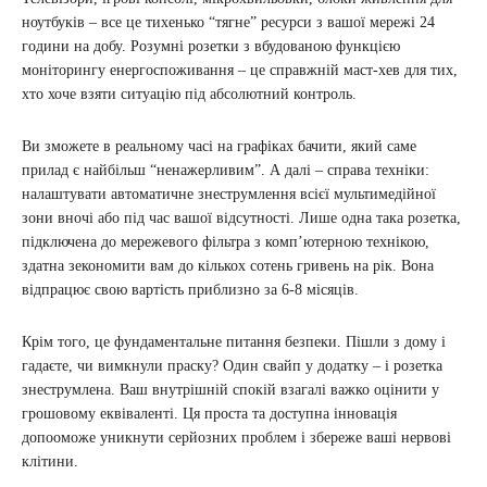
ноутбуків – все це тихенько “тягне” ресурси з вашої мережі 24
години на добу. Розумні розетки з вбудованою функцією
моніторингу енергоспоживання – це справжній маст-хев для тих,
хто хоче взяти ситуацію під абсолютний контроль.
Ви зможете в реальному часі на графіках бачити, який саме
прилад є найбільш “ненажерливим”. А далі – справа техніки:
налаштувати автоматичне знеструмлення всієї мультимедійної
зони вночі або під час вашої відсутності. Лише одна така розетка,
підключена до мережевого фільтра з комп’ютерною технікою,
здатна зекономити вам до кількох сотень гривень на рік. Вона
відпрацює свою вартість приблизно за 6-8 місяців.
Крім того, це фундаментальне питання безпеки. Пішли з дому і
гадаєте, чи вимкнули праску? Один свайп у додатку – і розетка
знеструмлена. Ваш внутрішній спокій взагалі важко оцінити у
грошовому еквіваленті. Ця проста та доступна інновація
допооможе уникнути серйозних проблем і збереже ваші нервові
клітини.