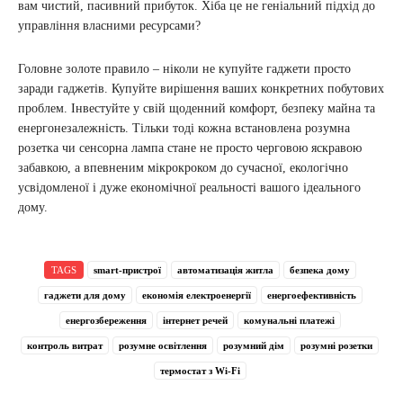
вам чистий, пасивний прибуток. Хіба це не геніальний підхід до
управління власними ресурсами?
Головне золоте правило – ніколи не купуйте гаджети просто
заради гаджетів. Купуйте вирішення ваших конкретних побутових
проблем. Інвестуйте у свій щоденний комфорт, безпеку майна та
енергонезалежність. Тільки тоді кожна встановлена розумна
розетка чи сенсорна лампа стане не просто черговою яскравою
забавкою, а впевненим мікрокроком до сучасної, екологічно
усвідомленої і дуже економічної реальності вашого ідеального
дому.
TAGS
smart-пристрої
автоматизація житла
безпека дому
гаджети для дому
економія електроенергії
енергоефективність
енергозбереження
інтернет речей
комунальні платежі
контроль витрат
розумне освітлення
розумний дім
розумні розетки
термостат з Wi-Fi