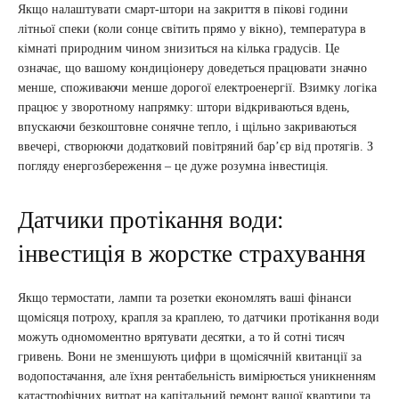
Якщо налаштувати смарт-штори на закриття в пікові години
літньої спеки (коли сонце світить прямо у вікно), температура в
кімнаті природним чином знизиться на кілька градусів. Це
означає, що вашому кондиціонеру доведеться працювати значно
менше, споживаючи менше дорогої електроенергії. Взимку логіка
працює у зворотному напрямку: штори відкриваються вдень,
впускаючи безкоштовне сонячне тепло, і щільно закриваються
ввечері, створюючи додатковий повітряний бар’єр від протягів. З
погляду енергозбереження – це дуже розумна інвестиція.
Датчики протікання води:
інвестиція в жорстке страхування
Якщо термостати, лампи та розетки економлять ваші фінанси
щомісяця потроху, крапля за краплею, то датчики протікання води
можуть одномоментно врятувати десятки, а то й сотні тисяч
гривень. Вони не зменшують цифри в щомісячній квитанції за
водопостачання, але їхня рентабельність вимірюється уникненням
катастрофічних витрат на капітальний ремонт вашої квартири та