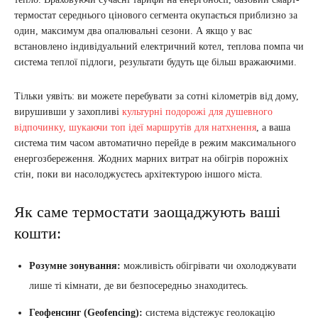
термостат середнього цінового сегмента окупається приблизно за
один, максимум два опалювальні сезони. А якщо у вас
встановлено індивідуальний електричний котел, теплова помпа чи
система теплої підлоги, результати будуть ще більш вражаючими.
Тільки уявіть: ви можете перебувати за сотні кілометрів від дому,
вирушивши у захопливі
культурні подорожі для душевного
відпочинку, шукаючи топ ідеї маршрутів для натхнення
, а ваша
система тим часом автоматично перейде в режим максимального
енергозбереження. Жодних марних витрат на обігрів порожніх
стін, поки ви насолоджуєтесь архітектурою іншого міста.
Як саме термостати заощаджують ваші
кошти:
Розумне зонування:
можливість обігрівати чи охолоджувати
лише ті кімнати, де ви безпосередньо знаходитесь.
Геофенсинг (Geofencing):
система відстежує геолокацію