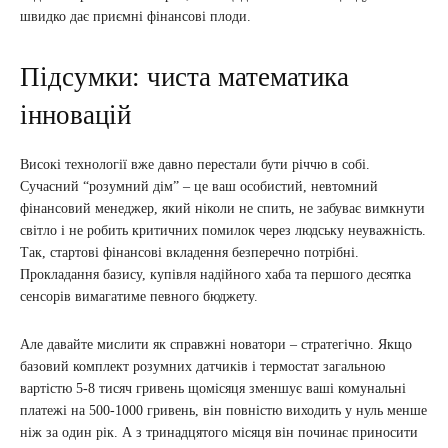
швидко дає приємні фінансові плоди.
Підсумки: чиста математика
інновацій
Високі технології вже давно перестали бути річчю в собі.
Сучасний “розумний дім” – це ваш особистий, невтомний
фінансовий менеджер, який ніколи не спить, не забуває вимкнути
світло і не робить критичних помилок через людську неуважність.
Так, стартові фінансові вкладення безперечно потрібні.
Прокладання базису, купівля надійного хаба та першого десятка
сенсорів вимагатиме певного бюджету.
Але давайте мислити як справжні новатори – стратегічно. Якщо
базовий комплект розумних датчиків і термостат загальною
вартістю 5-8 тисяч гривень щомісяця зменшує ваші комунальні
платежі на 500-1000 гривень, він повністю виходить у нуль менше
ніж за один рік. А з тринадцятого місяця він починає приносити