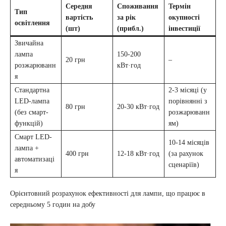
Середня
Споживання
Термін
Тип
вартість
за рік
окупності
освітлення
(шт)
(прибл.)
інвестиції
Звичайна
лампа
150-200
20 грн
–
розжарюванн
кВт·год
я
Стандартна
2-3 місяці (у
LED-лампа
порівнянні з
80 грн
20-30 кВт·год
(без смарт-
розжарюванн
функцій)
ям)
Смарт LED-
10-14 місяців
лампа +
400 грн
12-18 кВт·год
(за рахунок
автоматизаці
сценаріїв)
я
Орієнтовний розрахунок ефективності для лампи, що працює в
середньому 5 годин на добу