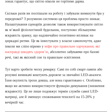
зонах гарантує, що світло ніколи не горітиме дарма.
Скільки разів ви поспішали на роботу і забували вимкнути бра у
передпокої? З розумною системою ця проблема просто зникає.
Налаштування сценаріїв дозволяє також використовувати світло
як м’який фізіологічний будильник, поступово збільшуючи
яскравість зранку, що надзвичайно позитивно впливає на
циркадні ритми. Це як інвестувати у власне самопочуття, адже
інколи ми сліпо віримо у
міфи про правильне харчування, які
насправді шкодять здоров’ю
, абсолютно забуваючи про базові
речі, такі як якісний сон та правильне освітлення.
Тут варто зробити чесну ремарку. Самі по собі смарт-лампи або
розумні вимикачі коштують дорожче за звичайні LED-аналоги.
Їхня окупність трохи довша, але вона гарантовано є. Особливо,
якщо ви активно використовуєте функцію димування (зниження
яскравості). Це не лише подовжує термін служби самої LED-
матриці, але й зменшує споживання технлогії на 15-20% у
вечірній час.