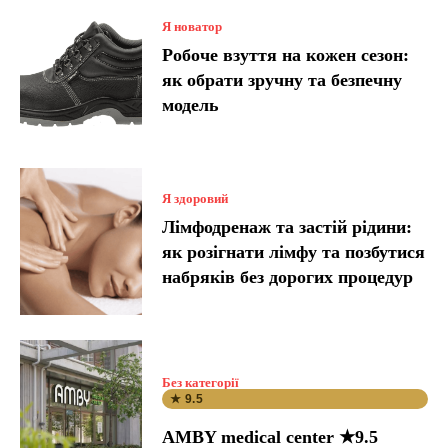
Я новатор
Робоче взуття на кожен сезон:
як обрати зручну та безпечну
модель
Я здоровий
Лімфодренаж та застій рідини:
як розігнати лімфу та позбутися
набряків без дорогих процедур
Без категорії
★ 9.5
AMBY medical center ★9.5