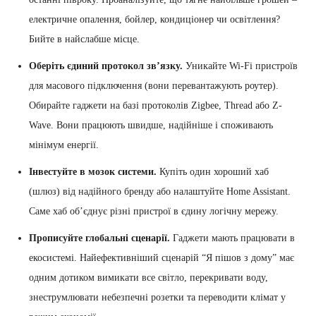
електричне опалення, бойлер, кондиціонер чи освітлення?
Бийте в найслабше місце.
Оберіть єдиний протокол зв’язку.
Уникайте Wi-Fi пристроїв
для масового підключення (вони перевантажують роутер).
Обирайте гаджети на базі протоколів Zigbee, Thread або Z-
Wave. Вони працюють швидше, надійніше і споживають
мінімум енергії.
Інвестуйте в мозок системи.
Купіть один хороший хаб
(шлюз) від надійного бренду або налаштуйте Home Assistant.
Саме хаб об’єднує різні пристрої в єдину логічну мережу.
Прописуйте глобальні сценарії.
Гаджети мають працювати в
екосистемі. Найефективніший сценарій “Я пішов з дому” має
одним дотиком вимикати все світло, перекривати воду,
знеструмлювати небезпечні розетки та переводити клімат у