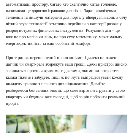
автоматизації простору, багато хто скептично хитав головою,
називаючи це дорогою іграшкою для гіків. Зараз, аналізуючи
тенденції та пишучи матеріали для порталу idnepryanin.com, я бачу
чіткий зсув: технології остаточно перейшли з категорії розваг у
розряд потужних фінансових інструментів. Розумний дім – це
вже не про магію чи лінь, це про суху математику, максимальну
енергоефективність та ваш особистий комфорт.
Проте ринок переповнений пропозиціями, і далеко не кожен
датчик чи смарт-реле збережуть ваші гроші. Деякі пристрої дійсно
залишаться просто яскравими гаджетами, якими ви пограєтесь
кілька тижнів і забудете. Інші ж почнуть відпрацьовувати кожну
вкладену гривню з першого дня підключення. Давайте
розберемося без зайвих ілюзій, що саме варто інтегрувати у свою
квартиру чи будинок вже сьогодні, щоб за рік побачити реальний
профіт.