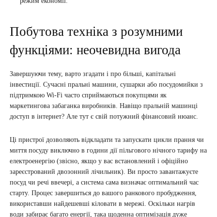
режим економії.
Побутова техніка з розумними
функціями: неочевидна вигода
Завершуючи тему, варто згадати і про більші, капітальні
інвестиції. Сучасні пральні машини, сушарки або посудомийки з
підтримкою Wi-Fi часто сприймаються покупцями як
маркетингова забаганка виробників. Навіщо пральній машинці
доступ в інтернет? Але тут є свій потужний фінансовий нюанс.
Ці пристрої дозволяють відкладати та запускати цикли прання чи
миття посуду виключно в години дії пільгового нічного тарифу на
електроенергію (звісно, якщо у вас встановлений і офіційно
зареєстрований двозонний лічильник). Ви просто завантажуєте
посуд чи речі ввечері, а система сама визначає оптимальний час
старту. Процес завершиться до вашого ранкового пробудження,
використавши найдешевші кіловати в мережі. Оскільки нагрів
води забирає багато енергії, така щоденна оптимізація дуже