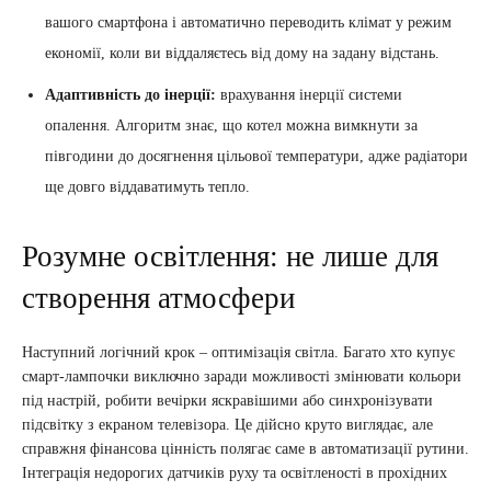
вашого смартфона і автоматично переводить клімат у режим
економії, коли ви віддаляєтесь від дому на задану відстань.
Адаптивність до інерції:
врахування інерції системи
опалення. Алгоритм знає, що котел можна вимкнути за
півгодини до досягнення цільової температури, адже радіатори
ще довго віддаватимуть тепло.
Розумне освітлення: не лише для
створення атмосфери
Наступний логічний крок – оптимізація світла. Багато хто купує
смарт-лампочки виключно заради можливості змінювати кольори
під настрій, робити вечірки яскравішими або синхронізувати
підсвітку з екраном телевізора. Це дійсно круто виглядає, але
справжня фінансова цінність полягає саме в автоматизації рутини.
Інтеграція недорогих датчиків руху та освітленості в прохідних