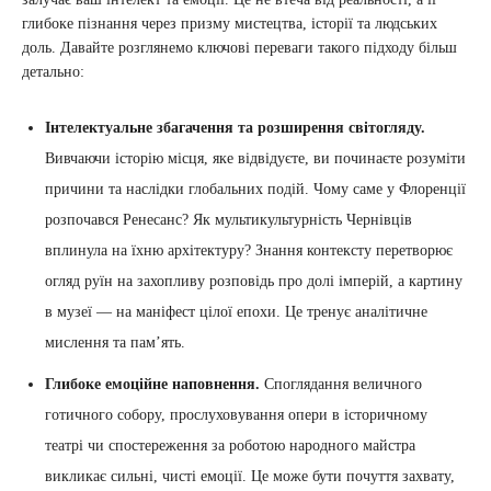
глибоке пізнання через призму мистецтва, історії та людських
доль. Давайте розглянемо ключові переваги такого підходу більш
детально:
Інтелектуальне збагачення та розширення світогляду.
Вивчаючи історію місця, яке відвідуєте, ви починаєте розуміти
причини та наслідки глобальних подій. Чому саме у Флоренції
розпочався Ренесанс? Як мультикультурність Чернівців
вплинула на їхню архітектуру? Знання контексту перетворює
огляд руїн на захопливу розповідь про долі імперій, а картину
в музеї — на маніфест цілої епохи. Це тренує аналітичне
мислення та пам’ять.
Глибоке емоційне наповнення.
Споглядання величного
готичного собору, прослуховування опери в історичному
театрі чи спостереження за роботою народного майстра
викликає сильні, чисті емоції. Це може бути почуття захвату,