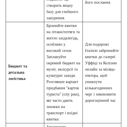
його послання.
створить міцну
базу для глибшого
занурення.
Бронюйте квитки
на літаки/потяги та
житло заздалегідь,
особливо у
Для подорожі
високий сезон.
Італією забронюйте
Заплануйте
квитки до галереї
окремий бюджет на
Уффіці та Колізею
Бюджет та
музеї, екскурсії та
онлайн за місяць-
детальна
культурні заходи.
півтора, щоб
логістика
Розгляньте варіант
уникнути
придбання “карток
кількагодинних
туриста” (city pass),
черг і зекономити
які часто дають
дорогоцінний час.
знижки на
транспорт і вхідні
квитки.
Завантажте