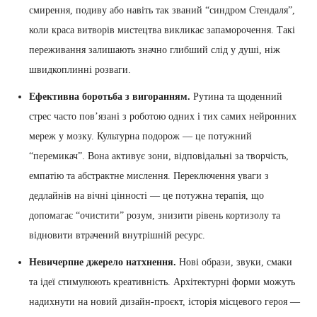
смирення, подиву або навіть так званий “синдром Стендаля”,
коли краса витворів мистецтва викликає запаморочення. Такі
переживання залишають значно глибший слід у душі, ніж
швидкоплинні розваги.
Ефективна боротьба з вигоранням.
Рутина та щоденний
стрес часто пов’язані з роботою одних і тих самих нейронних
мереж у мозку. Культурна подорож — це потужний
“перемикач”. Вона активує зони, відповідальні за творчість,
емпатію та абстрактне мислення. Переключення уваги з
дедлайнів на вічні цінності — це потужна терапія, що
допомагає “очистити” розум, знизити рівень кортизолу та
відновити втрачений внутрішній ресурс.
Невичерпне джерело натхнення.
Нові образи, звуки, смаки
та ідеї стимулюють креативність. Архітектурні форми можуть
надихнути на новий дизайн-проєкт, історія місцевого героя —