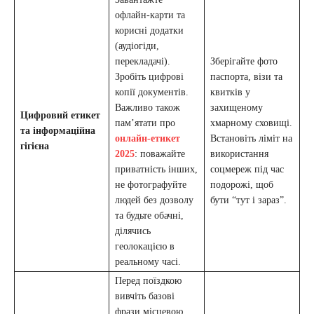
офлайн-карти та
корисні додатки
(аудіогіди,
перекладачі).
Зберігайте фото
Зробіть цифрові
паспорта, візи та
копії документів.
квитків у
Важливо також
захищеному
Цифровий етикет
пам’ятати про
хмарному сховищі.
та інформаційна
онлайн-етикет
Встановіть ліміт на
гігієна
2025
: поважайте
використання
приватність інших,
соцмереж під час
не фотографуйте
подорожі, щоб
людей без дозволу
бути “тут і зараз”.
та будьте обачні,
ділячись
геолокацією в
реальному часі.
Перед поїздкою
вивчіть базові
фрази місцевою