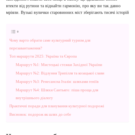
втекти від рутини та віднайти гармонію, про яку ви так давно
мріяли. Вузькі вулички старовинних міст зберігають тисячі історій
Чому варто обрати саме культурний туризм для
перезавантаження?
Топ маршрути 2025: Україна та Європа
Маршрут №1: Мистецькі стежки Західної України
Маршрут №2: Відлуння Трипілля та козацької слави
Маршрут №3: Ренесансна Італія: шляхами геніїв
Маршрут №4: Шляхи Сантьяго: піша проща для
внутрішнього діалогу
Практичні поради для планування культурної подорожі
Висновок: подорож як шлях до себе