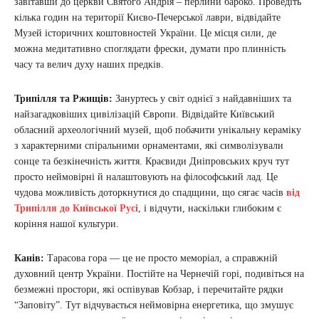
завітавши до церкви Святого Андрія – перлини бароко. Проведіть
кілька годин на території Києво-Печерської лаври, відвідайте
Музей історичних коштовностей України. Це місця сили, де
можна медитативно споглядати фрески, думати про плинність
часу та велич духу наших предків.
Трипілля та Ржищів:
Зануртесь у світ однієї з найдавніших та
найзагадковіших цивілізацій Європи. Відвідайте Київський
обласний археологічний музей, щоб побачити унікальну кераміку
з характерними спіральними орнаментами, які символізували
сонце та безкінечність життя. Краєвиди Дніпровських круч тут
просто неймовірні й налаштовують на філософський лад. Це
чудова можливість доторкнутися до спадщини, що сягає часів
від
Трипілля до Київської Русі
, і відчути, наскільки глибоким є
коріння нашої культури.
Канів:
Тарасова гора — це не просто меморіал, а справжній
духовний центр України. Постійте на Чернечій горі, подивіться на
безмежні простори, які оспівував Кобзар, і перечитайте рядки
“Заповіту”. Тут відчувається неймовірна енергетика, що змушує