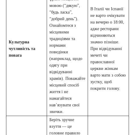
мовою (“дякую”,
В Італії чи Іспанії
“будь ласка”,
не варто очікувати
“добрий день”).
на вечерю о 18:00,
Ознайомтеся з
адже ресторани
місцевими
відчиняються
традиціями та
Культурна
значно пізніше.
нормами
чутливість та
При відвідуванні
поведінки
повага
мечеті чи
(наприклад, щодо
православної
одягу при
церкви жінкам
відвідуванні
варто мати з собою
храмів). Поважайте
хустку, щоб
місцевий спосіб
покрити голову.
життя і не
намагайтеся
нав’язувати свої
звички.
Беріть зручне
взуття — це
головне правило