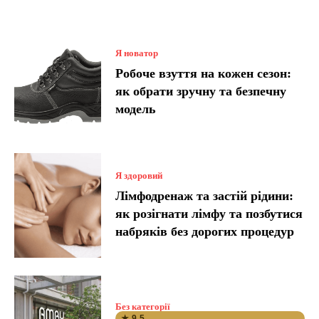
Я новатор
Робоче взуття на кожен сезон:
як обрати зручну та безпечну
модель
Я здоровий
Лімфодренаж та застій рідини:
як розігнати лімфу та позбутися
набряків без дорогих процедур
Без категорії
★ 9.5