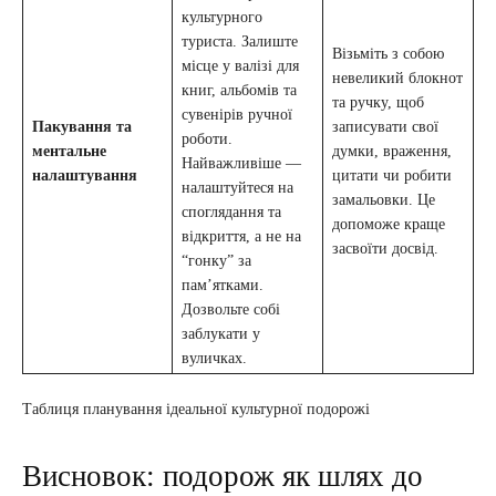
культурного
туриста. Залиште
Візьміть з собою
місце у валізі для
невеликий блокнот
книг, альбомів та
та ручку, щоб
сувенірів ручної
Пакування та
записувати свої
роботи.
ментальне
думки, враження,
Найважливіше —
налаштування
цитати чи робити
налаштуйтеся на
замальовки. Це
споглядання та
допоможе краще
відкриття, а не на
засвоїти досвід.
“гонку” за
пам’ятками.
Дозвольте собі
заблукати у
вуличках.
Таблиця планування ідеальної культурної подорожі
Висновок: подорож як шлях до