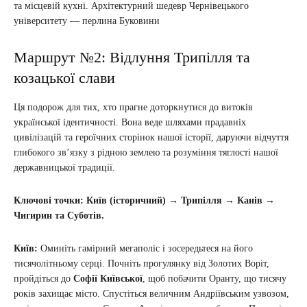
та місцевій кухні. Архітектурний шедевр Чернівецького
університету — перлина Буковини
Маршрут №2: Відлуння Трипілля та
козацької слави
Ця подорож для тих, хто прагне доторкнутися до витоків
української ідентичності. Вона веде шляхами прадавніх
цивілізацій та героїчних сторінок нашої історії, даруючи відчуття
глибокого зв’язку з рідною землею та розуміння тяглості нашої
державницької традиції.
Ключові точки: Київ (історичний) → Трипілля → Канів →
Чигирин та Суботів.
Київ:
Оминіть гамірний мегаполіс і зосередьтеся на його
тисячолітньому серці. Почніть прогулянку від Золотих Воріт,
пройдіться до
Софії Київської
, щоб побачити Оранту, що тисячу
років захищає місто. Спустіться величним Андріївським узвозом,