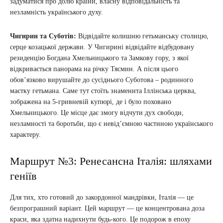
задуматися про долю країни, власну відповідальність та
незламність українського духу.
Чигирин та Суботів:
Відвідайте колишню гетьманську столицю,
серце козацької держави. У Чигирині відвідайте відбудовану
резиденцію Богдана Хмельницького та Замкову гору, з якої
відкривається панорама на річку Тясмин. А після цього
обов’язково вирушайте до сусіднього Суботова – родинного
маєтку гетьмана. Саме тут стоїть знаменита Іллінська церква,
зображена на 5-гривневій купюрі, де і було поховано
Хмельницького. Це місце дає змогу відчути дух свободи,
незламності та боротьби, що є невід’ємною частиною українського
характеру.
Маршрут №3: Ренесансна Італія: шляхами
геніїв
Для тих, хто готовий до закордонної мандрівки, Італія — це
безпрограшний варіант. Цей маршрут — це концентрована доза
краси, яка здатна надихнути будь-кого. Це подорож в епоху