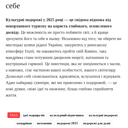
себе
Культурні подорожі у 2025 році — це свідома відмова від
поверхневого туризму на користь глибокого, осмисленого
досвіду.
Це можливість не просто побачити світ, а й краще
зрозуміти його та себе в ньому. Незалежно від того, чи оберете ви
мистецькі шляхи рідної України, зануритесь у ренесансну
атмосферу Італії, чи наважитесь пройти свій Каміно, така
мандрівка стане потужним джерелом енергії, натхнення та
внутрішньої гармонії. Це інвестиція, яка не знецінюється з часом,
а навпаки, стає частиною вашої особистості, вашого світогляду.
Дозвольте собі сповільнитися, вдивлятися, вслухатися і відчувати.
Адже найкращі сувеніри, які ми привозимо з подорожей, — це
нові думки, свіжі ідеї та оновлене, більш глибоке сприйняття
життя.
TAGS
ідеї маршрутів
культурний відпочинок
культурні подорожі
мандрівки
натхнення
подорожі 2025
подорожі для душі