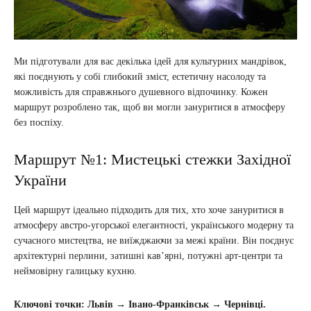
Ми підготували для вас декілька ідей для культурних мандрівок,
які поєднують у собі глибокий зміст, естетичну насолоду та
можливість для справжнього душевного відпочинку. Кожен
маршрут розроблено так, щоб ви могли зануритися в атмосферу
без поспіху.
Маршрут №1: Мистецькі стежки Західної
України
Цей маршрут ідеально підходить для тих, хто хоче зануритися в
атмосферу австро-угорської елегантності, українського модерну та
сучасного мистецтва, не виїжджаючи за межі країни. Він поєднує
архітектурні перлини, затишні кав’ярні, потужні арт-центри та
неймовірну галицьку кухню.
Ключові точки: Львів → Івано-Франківськ → Чернівці.