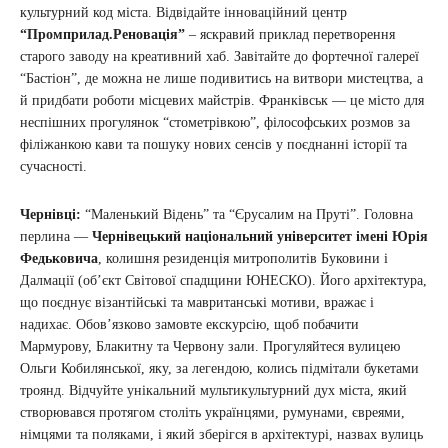
культурний код міста. Відвідайте інноваційний центр
“Промприлад.Реновація”
– яскравий приклад перетворення
старого заводу на креативний хаб. Завітайте до фортечної галереї
“Бастіон”, де можна не лише подивитись на витвори мистецтва, а
й придбати роботи місцевих майстрів. Франківськ — це місто для
неспішних прогулянок “стометрівкою”, філософських розмов за
філіжанкою кави та пошуку нових сенсів у поєднанні історії та
сучасності.
Чернівці:
“Маленький Відень” та “Єрусалим на Пруті”. Головна
перлина —
Чернівецький національний університет імені Юрія
Федьковича
, колишня резиденція митрополитів Буковини і
Далмації (об’єкт Світової спадщини ЮНЕСКО). Його архітектура,
що поєднує візантійські та мавританські мотиви, вражає і
надихає. Обов’язково замовте екскурсію, щоб побачити
Мармурову, Блакитну та Червону зали. Прогуляйтеся вулицею
Ольги Кобилянської, яку, за легендою, колись підмітали букетами
троянд. Відчуйте унікальний мультикультурний дух міста, який
створювався протягом століть українцями, румунами, євреями,
німцями та поляками, і який зберігся в архітектурі, назвах вулиць