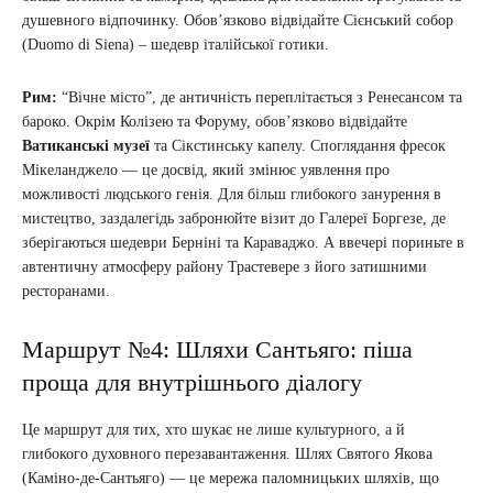
душевного відпочинку. Обов’язково відвідайте Сієнський собор
(Duomo di Siena) – шедевр італійської готики.
Рим:
“Вічне місто”, де античність переплітається з Ренесансом та
бароко. Окрім Колізею та Форуму, обов’язково відвідайте
Ватиканські музеї
та Сікстинську капелу. Споглядання фресок
Мікеланджело — це досвід, який змінює уявлення про
можливості людського генія. Для більш глибокого занурення в
мистецтво, заздалегідь забронюйте візит до Галереї Боргезе, де
зберігаються шедеври Берніні та Караваджо. А ввечері пориньте в
автентичну атмосферу району Трастевере з його затишними
ресторанами.
Маршрут №4: Шляхи Сантьяго: піша
проща для внутрішнього діалогу
Це маршрут для тих, хто шукає не лише культурного, а й
глибокого духовного перезавантаження. Шлях Святого Якова
(Каміно-де-Сантьяго) — це мережа паломницьких шляхів, що