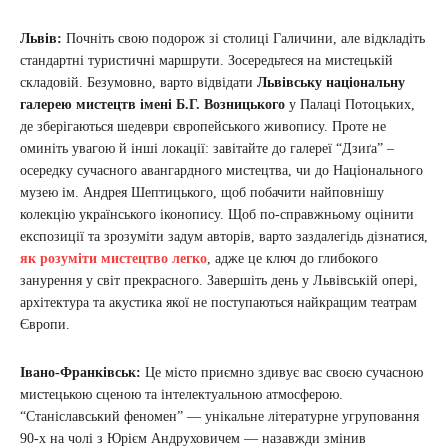
Львів:
Почніть свою подорож зі столиці Галичини, але відкладіть
стандартні туристичні маршрути. Зосередьтеся на мистецькій
складовій. Безумовно, варто відвідати
Львівську національну
галерею мистецтв імені Б.Г. Возницького
у Палаці Потоцьких,
де зберігаються шедеври європейського живопису. Проте не
оминіть увагою й інші локації: завітайте до галереї “Дзиґа” –
осередку сучасного авангардного мистецтва, чи до Національного
музею ім. Андрея Шептицького, щоб побачити найповнішу
колекцію українського іконопису. Щоб по-справжньому оцінити
експозиції та зрозуміти задум авторів, варто заздалегідь дізнатися,
як розуміти мистецтво легко
, адже це ключ до глибокого
занурення у світ прекрасного. Завершіть день у Львівській опері,
архітектура та акустика якої не поступаються найкращим театрам
Європи.
Івано-Франківськ:
Це місто приємно здивує вас своєю сучасною
мистецькою сценою та інтелектуальною атмосферою.
“Станіславський феномен” — унікальне літературне угруповання
90-х на чолі з Юрієм Андруховичем — назавжди змінив