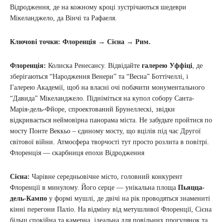
Відродження, де на кожному кроці зустрічаються шедеври
Мікеланджело, да Вінчі та Рафаеля.
Ключові точки: Флоренція → Сієна → Рим.
Флоренція:
Колиска Ренесансу. Відвідайте
галерею Уффіці
, де
зберігаються “Народження Венери” та “Весна” Боттічеллі, і
Галерею Академії, щоб на власні очі побачити монументального
“Давида” Мікеланджело. Підніміться на купол собору Санта-
Марія-дель-Фйоре, спроектований Брунеллескі, звідки
відкривається неймовірна панорама міста. Не забудьте пройтися по
мосту Понте Веккьо – єдиному мосту, що вцілів під час Другої
світової війни. Атмосфера творчості тут просто розлита в повітрі.
Флоренція — скарбниця епохи Відродження
Сієна:
Чарівне середньовічне місто, головний конкурент
Флоренції в минулому. Його серце — унікальна площа
Пьяцца-
дель-Кампо
у формі мушлі, де двічі на рік проводяться знамениті
кінні перегони Паліо. На відміну від метушливої Флоренції, Сієна
більш спокійна та камерна, ідеальна для повільних прогулянок та