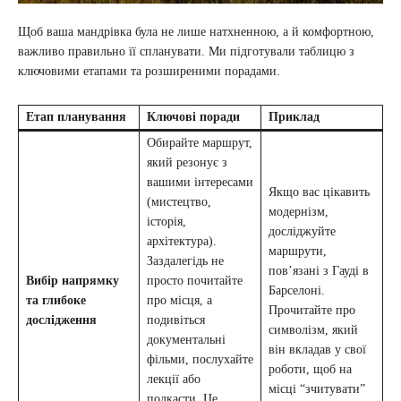
Щоб ваша мандрівка була не лише натхненною, а й комфортною,
важливо правильно її спланувати. Ми підготували таблицю з
ключовими етапами та розширеними порадами.
Етап планування
Ключові поради
Приклад
Обирайте маршрут,
який резонує з
вашими інтересами
Якщо вас цікавить
(мистецтво,
модернізм,
історія,
досліджуйте
архітектура).
маршрути,
Заздалегідь не
пов’язані з Гауді в
Вибір напрямку
просто почитайте
Барселоні.
та глибоке
про місця, а
Прочитайте про
дослідження
подивіться
символізм, який
документальні
він вкладав у свої
фільми, послухайте
роботи, щоб на
лекції або
місці “зчитувати”
подкасти. Це