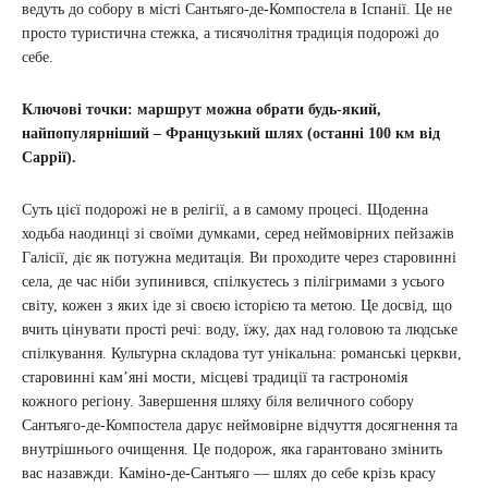
ведуть до собору в місті Сантьяго-де-Компостела в Іспанії. Це не
просто туристична стежка, а тисячолітня традиція подорожі до
себе.
Ключові точки: маршрут можна обрати будь-який,
найпопулярніший – Французький шлях (останні 100 км від
Саррії).
Суть цієї подорожі не в релігії, а в самому процесі. Щоденна
ходьба наодинці зі своїми думками, серед неймовірних пейзажів
Галісії, діє як потужна медитація. Ви проходите через старовинні
села, де час ніби зупинився, спілкуєтесь з пілігримами з усього
світу, кожен з яких іде зі своєю історією та метою. Це досвід, що
вчить цінувати прості речі: воду, їжу, дах над головою та людське
спілкування. Культурна складова тут унікальна: романські церкви,
старовинні кам’яні мости, місцеві традиції та гастрономія
кожного регіону. Завершення шляху біля величного собору
Сантьяго-де-Компостела дарує неймовірне відчуття досягнення та
внутрішнього очищення. Це подорож, яка гарантовано змінить
вас назавжди. Каміно-де-Сантьяго — шлях до себе крізь красу