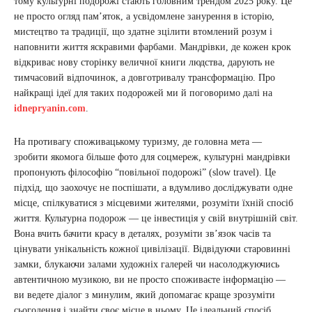
тому культурні подорожі стають головним трендом 2025 року. Це
не просто огляд пам’яток, а усвідомлене занурення в історію,
мистецтво та традиції, що здатне зцілити втомлений розум і
наповнити життя яскравими фарбами. Мандрівки, де кожен крок
відкриває нову сторінку величної книги людства, дарують не
тимчасовий відпочинок, а довготривалу трансформацію. Про
найкращі ідеї для таких подорожей ми й поговоримо далі на
idnepryanin.com
.
На противагу споживацькому туризму, де головна мета —
зробити якомога більше фото для соцмереж, культурні мандрівки
пропонують філософію “повільної подорожі” (slow travel). Це
підхід, що заохочує не поспішати, а вдумливо досліджувати одне
місце, спілкуватися з місцевими жителями, розуміти їхній спосіб
життя. Культурна подорож — це інвестиція у свій внутрішній світ.
Вона вчить бачити красу в деталях, розуміти зв’язок часів та
цінувати унікальність кожної цивілізації. Відвідуючи старовинні
замки, блукаючи залами художніх галерей чи насолоджуючись
автентичною музикою, ви не просто споживаєте інформацію —
ви ведете діалог з минулим, який допомагає краще зрозуміти
сьогодення і знайти своє місце в ньому. Це ідеальний спосіб