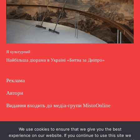
Я культурний
Найбільша діорама в Україні «Битва за Дніпро»
Реклама
Автори
Видання входить до медіа-групи
MistoOnline
Copyright © Повне використання матеріалу
We use cookies to ensure that we give you the best
experience on our website. If you continue to use this site we
заборонено. Частково можна з гіперпосиланням.