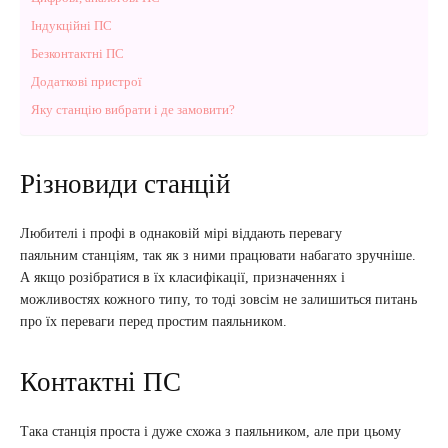
Індукційні ПС
Безконтактні ПС
Додаткові пристрої
Яку станцію вибрати і де замовити?
Різновиди станцій
Любителі і профі в однаковій мірі віддають перевагу
паяльним станціям, так як з ними працювати набагато зручніше.
А якщо розібратися в їх класифікації, призначеннях і
можливостях кожного типу, то тоді зовсім не залишиться питань
про їх переваги перед простим паяльником.
Контактні ПС
Така станція проста і дуже схожа з паяльником, але при цьому