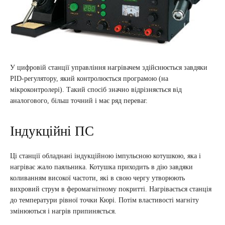
У цифровій станції управління нагрівачем здійснюється завдяки
PID-регулятору, який контролюється програмою (на
мікроконтролері). Такий спосіб значно відрізняється від
аналогового, більш точний і має ряд переваг.
Індукційні ПС
Ці станції обладнані індукційною імпульсною котушкою, яка і
нагріває жало паяльника. Котушка приходить в дію завдяки
коливанням високої частоти, які в свою чергу утворюють
вихровий струм в феромагнітному покритті. Нагрівається станція
до температури рівної точки Кюрі. Потім властивості магніту
змінюються і нагрів припиняється.