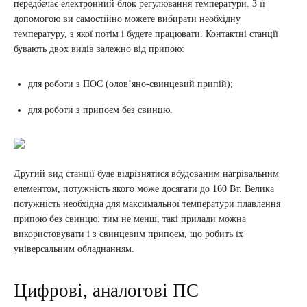
передбачає електронний блок регулювання температури. З її
допомогою ви самостійно можете вибирати необхідну
температуру, з якої потім і будете працювати. Контактні станції
бувають двох видів залежно від припою:
для роботи з ПОС (олов’яно-свинцевий припій);
для роботи з припоєм без свинцю.
Другий вид станції буде відрізнятися вбудованим нагрівальним
елементом, потужність якого може досягати до 160 Вт. Велика
потужність необхідна для максимальної температури плавлення
припою без свинцю. тим не менш, такі прилади можна
використовувати і з свинцевим припоєм, що робить їх
універсальним обладнанням.
Цифрові, аналогові ПС