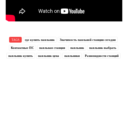
TAGS
где купить паяльник
Значимость паяльной станции сегодня
Контактные ПС
паяльная станция
паяльник
паяльник выбрать
паяльник купить
паяльник цена
паяльники
Разновидности станций