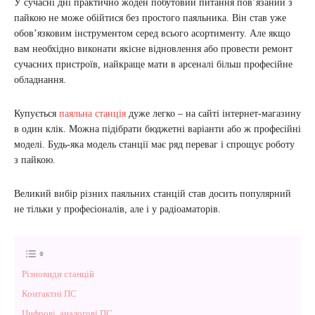
У сучасні дні практично жоден побутовий питання пов’язаний з
пайкою не може обійтися без простого паяльника. Він став уже
обов’язковим інструментом серед всього асортименту. Але якщо
вам необхідно виконати якісне відновлення або провести ремонт
сучасних пристроїв, найкраще мати в арсеналі більш професійне
обладнання.
Купується
паяльна станція
дуже легко – на сайті інтернет-магазину
в один клік. Можна підібрати бюджетні варіанти або ж професійні
моделі. Будь-яка модель станції має ряд переваг і спрощує роботу
з пайкою.
Великий вибір різних паяльних станцій став досить популярний
не тільки у професіоналів, але і у радіоаматорів.
Різновиди станцій
Контактні ПС
Цифрові, аналогові ПС