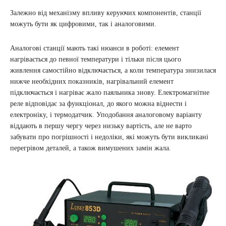
Залежно від механізму впливу керуючих компонентів, станції
можуть бути як цифровими, так і аналоговими.
Аналогові станції мають такі нюанси в роботі: елемент
нагрівається до певної температури і тільки після цього
живлення самостійно відключається, а коли температура знизилася
нижче необхідних показників, нагрівальний елемент
підключається і нагріває жало паяльника знову. Електромагнітне
реле відповідає за функціонал, до якого можна віднести і
електроніку, і термодатчик. Уподобання аналоговому варіанту
віддають в першу чергу через низьку вартість, але не варто
забувати про погрішності і недоліки, які можуть бути викликані
перегрівом деталей, а також вимушених замін жала.