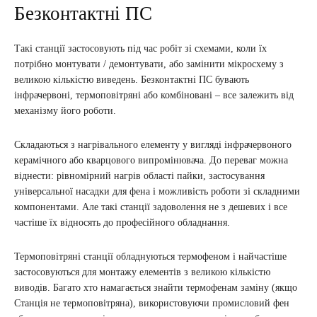
Безконтактні ПС
Такі станції застосовують під час робіт зі схемами, коли їх
потрібно монтувати / демонтувати, або замінити мікросхему з
великою кількістю виведень. Безконтактні ПС бувають
інфрачервоні, термоповітряні або комбіновані – все залежить від
механізму його роботи.
Складаються з нагрівального елементу у вигляді інфрачервоного
керамічного або кварцового випромінювача. До переваг можна
віднести: рівномірний нагрів області пайки, застосування
універсальної насадки для фена і можливість роботи зі складними
компонентами. Але такі станції задоволення не з дешевих і все
частіше їх відносять до професійного обладнання.
Термоповітряні станції обладнуються термофеном і найчастіше
застосовуються для монтажу елементів з великою кількістю
виводів. Багато хто намагається знайти термофенам заміну (якщо
Станція не термоповітряна), використовуючи промисловий фен