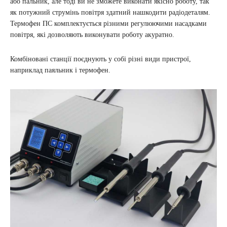
або пальник, але тоді ви не зможете виконати якісно роботу, так
як потужний струмінь повітря здатний нашкодити радіодеталям.
Термофен ПС комплектується різними регулюючими насадками
повітря, які дозволяють виконувати роботу акуратно.
Комбіновані станції поєднують у собі різні види пристрої,
наприклад паяльник і термофен.