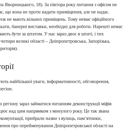
а Яворницького, 18). За півтора року питання з офісом не
ає, що вона не проти надати приміщення, але не надає.
 теж не мають вільних приміщень. Тому немає офіційного
лакати, банерні виставки, необхідні для роботи. Нарешті немає
ають бути за штатом. У нас зараз двоє в штаті, і тих
 чотири великі області – Дніпропетровська, Запорізька,
риторія).
торії
бують найбільшої уваги, інформативності, обговорення,
регіон.
 регіону зараз займатися питанням деконструкції міфів
ацює над цим напрямком з минулого року. Це так звана
комунізації, прибрали назви з вулиць, пам’ятники,
шення про перейменування Дніпропетровської області на