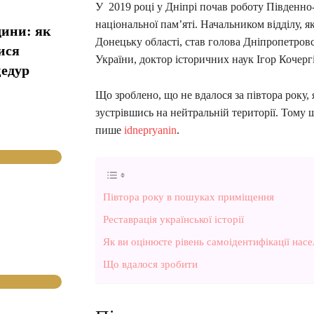
У 2019 році у Дніпрі почав роботу Південно-
національної пам’яті. Начальником відділу, 
дини: як
Донецьку області, став голова Дніпропетровс
ися
України, доктор історичних наук Ігор Кочерг
цедур
Що зроблено, що не вдалося за півтора року, 
зустрівшись на нейтральній території. Тому 
пише
idnepryanin
.
Півтора року в пошуках приміщення
Реставрація української історії
Як ви оцінюєте рівень самоідентифікації насе
Що вдалося зробити