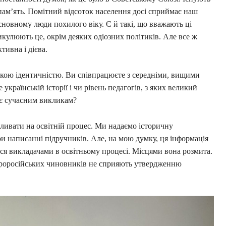
 пам’ять. Помітний відсоток населення досі сприймає наш
сновному люди похилого віку. Є й такі, що вважають ці
икулюють це, окрім деяких одіозних політиків. Але все ж
тивна і дієва.
ькою ідентичністю. Ви співпрацюєте з середніми, вищими
країнській історії і чи рівень педагогів, з яких великий
дає сучасним викликам?
пливати на освітній процес. Ми надаємо історичну
и написанні підручників. Але, на мою думку, ця інформація
ься викладачами в освітньому процесі. Місцями вона розмита.
проросійських чиновників не сприяють утвердженню