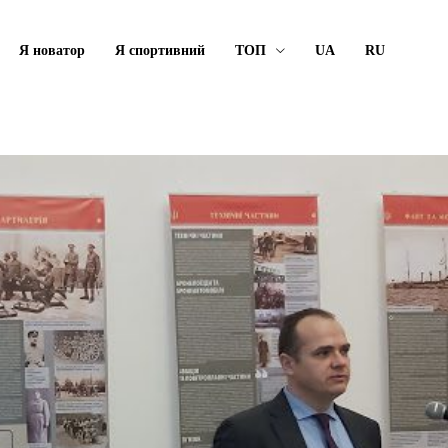
Я новатор
Я спортивний
ТОП
UA
RU