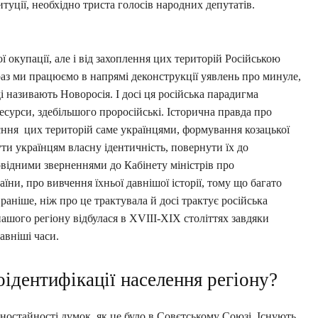
туції, необхідно триста голосів народних депутатів.
 окупації, але і від захоплення цих територій Російською
Зараз ми працюємо в напрямі деконструкції уявлень про минуле,
ді називають Новоросія. І досі ця російська парадигма
есурси, здебільшого проросійські. Історична правда про
оєння цих територій саме українцями, формування козацької
ути українцям власну ідентичність, повернути їх до
відними зверненнями до Кабінету міністрів про
їни, про вивчення їхньої давнішої історії, тому що багато
 раніше, ніж про це трактувала й досі трактує російська
 нашого регіону відбулася в XVIII-ХІХ століттях завдяки
давніші часи.
оідентифікації населення регіону?
дностайності думок, як це було в Совєтському Союзі. Існують