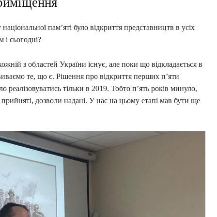
приміщення
національної пам’яті було відкриття представництв в усіх
 і сьогодні?
кожній з областей України існує, але поки що відкладається в
звиваємо те, що є. Рішення про відкриття перших п’яти
ло реалізовуватись тільки в 2019. Тобто п’ять років минуло,
и прийняті, дозволи надані. У нас на цьому етапі мав бути ще
.