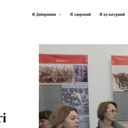
Я Дніпрянин
Я здоровий
Я культурний
і