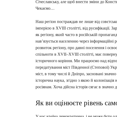
Січеславську, але щоб внести зміни до Консти
Чекаємо…
Наш регіон постраждав не лише від совєтської
імперією в XVIII столітті, від русифікації. 
як регіону, який часто в російській пропаган
нав’язується населенню через інформаційні р
розвиток регіону, про давні поселення і осв
спільноти в ХVII–XVIII столітті, має поверн
історичного коріння. Ми працюємо над відпо
передатування міст Південної (Степової) Укра
міст, в тому числі й Дніпро, засновані значно
історична наука, згідно з якою й колонізація
росіянам. Хоча дійсна історія сягає в значно 
Як ви оцінюєте рівень сам
У нас країна демократична, і не може бути о