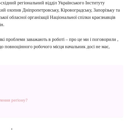
східний регіональний відділ Українського Інституту
який охопив Дніпропетровську, Кіровоградську, Запорізьку та
ької обласної організації Національної спілки краєзнавців
ін.
які проблеми заважають в роботі – про це ми і поговорили ,
що повноцінного робочого місця начальник досі не має,
лення регіону?