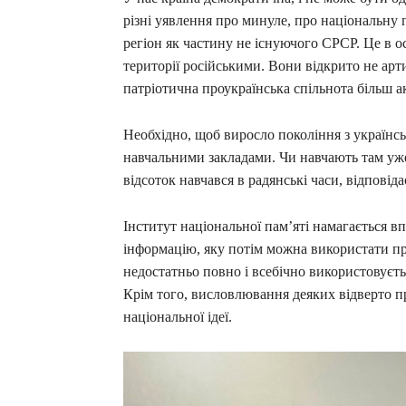
різні уявлення про минуле, про національну
регіон як частину не існуючого СРСР. Це в о
території російськими. Вони відкрито не арт
патріотична проукраїнська спільнота більш ак
Необхідно, щоб виросло покоління з українс
навчальними закладами. Чи навчають там уже у
відсоток навчався в радянські часи, відпові
Інститут національної пам’яті намагається в
інформацію, яку потім можна використати пр
недостатньо повно і всебічно використовуєт
Крім того, висловлювання деяких відверто 
національної ідеї.