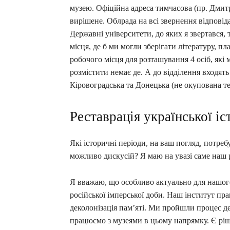
музею. Офіційна адреса тимчасова (пр. Дмитр
вирішене. Облрада на всі звернення відповід
Державні університети, до яких я звертався,
місця, де б ми могли зберігати літературу, п
робочого місця для розташування 4 осіб, які м
розмістити немає де. А до відділення входять
Кіровоградська та Донецька (не окупована те
Реставрація української іс
Які історичні періоди, на ваш погляд, потре
можливо дискусій? Я маю на увазі саме наш 
Я вважаю, що особливо актуально для нашого
російської імперської доби. Наш інститут пр
деколонізація пам’яті. Ми пройшли процес де
працюємо з музеями в цьому напрямку. Є рі