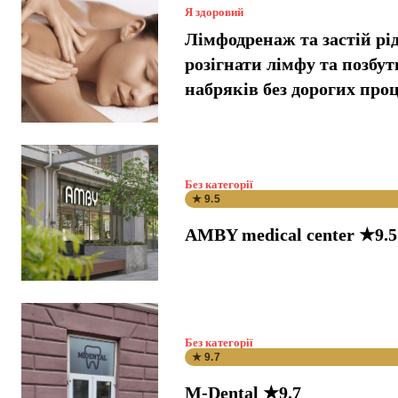
Я здоровий
Лімфодренаж та застій рі
розігнати лімфу та позбут
набряків без дорогих про
Без категорії
★ 9.5
AMBY medical center ★9.5
Без категорії
★ 9.7
M-Dental ★9.7