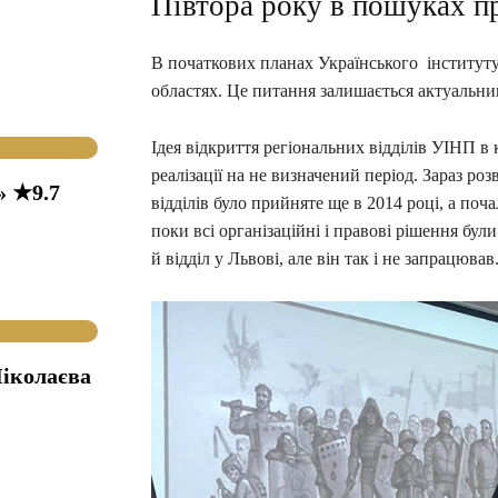
Півтора року в пошуках 
В початкових планах Українського інституту 
областях. Це питання залишається актуальним
Ідея відкриття регіональних відділів УІНП в 
реалізації на не визначений період. Зараз ро
» ★9.7
відділів було прийняте ще в 2014 році, а поча
поки всі організаційні і правові рішення бул
й відділ у Львові, але він так і не запрацював
іколаєва