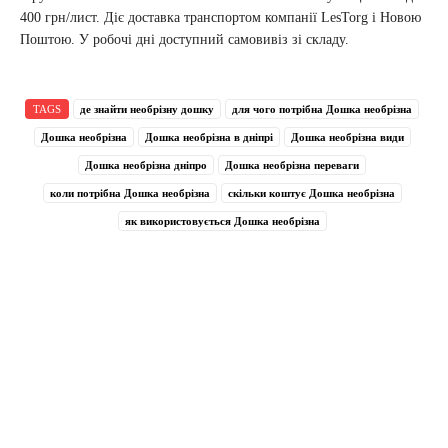
400 грн/лист. Діє доставка транспортом компанії LesTorg і Новою
Поштою. У робочі дні доступний самовивіз зі складу.
TAGS
де знайти необрізну дошку
для чого потрібна Дошка необрізна
Дошка необрізна
Дошка необрізна в дніпрі
Дошка необрізна види
Дошка необрізна дніпро
Дошка необрізна переваги
коли потрібна Дошка необрізна
скільки коштує Дошка необрізна
як використовується Дошка необрізна