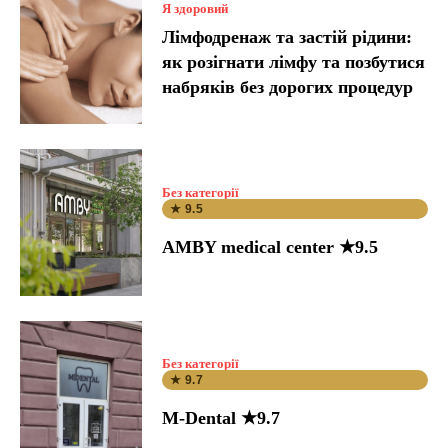
Я здоровий
Лімфодренаж та застій рідини:
як розігнати лімфу та позбутися
набряків без дорогих процедур
Без категорії
★ 9.5
AMBY medical center ★9.5
Без категорії
★ 9.7
M-Dental ★9.7