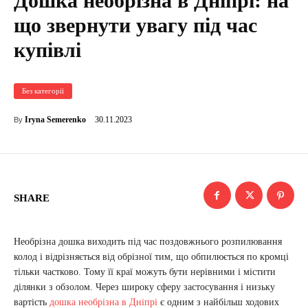
Дошка необрізна в Дніпрі: на
що звернути увагу під час
купівлі
Без категорії
30.11.2023
Iryna Semerenko
By
SHARE
Необрізна дошка виходить під час поздовжнього розпилювання
колод і відрізняється від обрізної тим, що обпилюється по кромці
тільки частково. Тому її краї можуть бути нерівними і містити
ділянки з обзолом. Через широку сферу застосування і низьку
вартість
дошка необрізна в Дніпрі
є одним з найбільш ходових