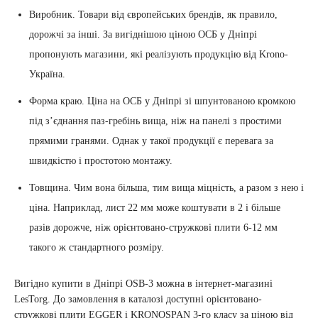
Виробник. Товари від європейських брендів, як правило,
дорожчі за інші. За вигіднішою ціною ОСБ у Дніпрі
пропонують магазини, які реалізують продукцію від Krono-
Україна.
Форма краю. Ціна на ОСБ у Дніпрі зі шпунтованою кромкою
під з’єднання паз-гребінь вища, ніж на панелі з простими
прямими гранями. Однак у такої продукції є перевага за
швидкістю і простотою монтажу.
Товщина. Чим вона більша, тим вища міцність, а разом з нею і
ціна. Наприклад, лист 22 мм може коштувати в 2 і більше
разів дорожче, ніж орієнтовано-стружкові плити 6-12 мм
такого ж стандартного розміру.
Вигідно купити в Дніпрі OSB-3 можна в інтернет-магазині
LesTorg. До замовлення в каталозі доступні орієнтовано-
стружкові плити EGGER і KRONOSPAN 3-го класу за ціною від