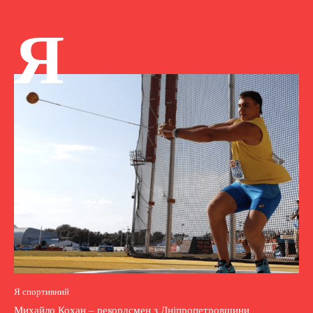
Я
Я спортивний
Михайло Кохан – рекордсмен з Дніпропетровщини