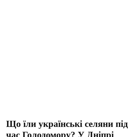
Що їли українські селяни під
час Голодомору? У Дніпрі