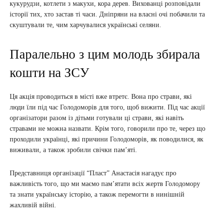
кукурудзи, котлети з макухи, кора дерев. Вихованці розповідали
історії тих, хто застав ті часи. Дніпряни на власні очі побачили та
скуштували те, чим харчувалися українські селяни.
Паралельно з цим молодь збирала
кошти на ЗСУ
Ця акція проводиться в місті вже втретє. Вона про страви, які
люди їли під час Голодоморів для того, щоб вижити. Під час акції
організатори разом із дітьми готували ці страви, які навіть
стравами не можна назвати. Крім того, говорили про те, через що
проходили українці, які причини Голодоморів, як поводилися, як
виживали, а також зробили свічки пам’яті.
Представниця організації “Пласт” Анастасія нагадує про
важливість того, що ми маємо пам’ятати всіх жертв Голодомору
та знати українську історію, а також перемогти в нинішній
жахливій війні.