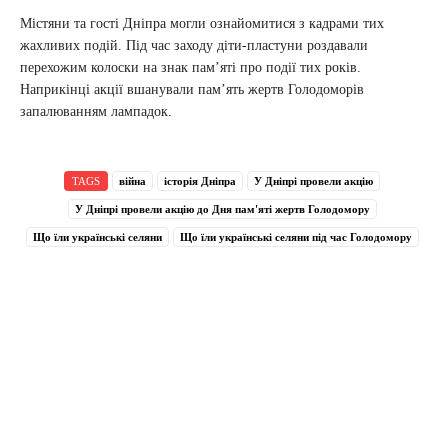
Містяни та гості Дніпра могли ознайомитися з кадрами тих
жахливих подій. Під час заходу діти-пластуни роздавали
перехожим колоски на знак пам’яті про події тих років.
Наприкінці акції вшанували пам’ять жертв Голодоморів
запалюванням лампадок.
TAGS
війна
історія Дніпра
У Дніпрі провели акцію
У Дніпрі провели акцію до Дня пам'яті жертв Голодомору
Що їли українські селяни
Що їли українські селяни під час Голодомору