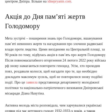
центром Дніпра. Більше на
idnepryanin.com
.
Акція до Дня пам’яті жертв
Голодомору
Мета зустрічі – поширення знань про Голодомори, вшанування
пам’яті невинних жертв та нагадування про злочини радянської
влади проти людства. Цими вихідними на Центральній площі, за
90 років по тому, відбулась акція в пам’ять про жертв Голодомору.
Після повномасштабного вторгнення 24 лютого 2022 року війська
рф знову намагаються повторити геноцид. Усім, хто проходив
повз, роздавали колосся, щоб нагадати про те, що необхідно
докладати максимум зусиль, щоб не повторилися знову подібні
події. Про це
заявила
представниця департаменту молодіжної
політики та національно-патріотичного виховання Дніпровської
міськради Діана Нахутіна.
Активна молодь міста розповідала, чим харчувалися українські
селяни під час штучного голоду 1932-1933-х років, а також