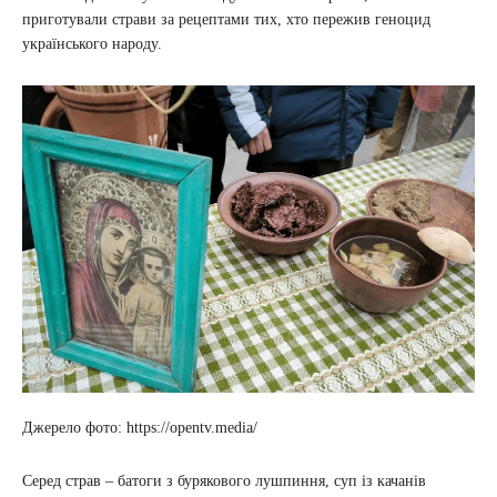
приготували страви за рецептами тих, хто пережив геноцид
українського народу.
Джерело фото: https://opentv.media/
Серед страв – батоги з бурякового лушпиння, суп із качанів