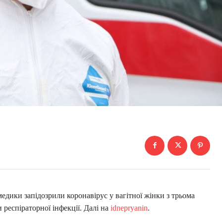
едики запідозрили коронавірус у вагітної жінки з трьома
 респіраторної інфекції. Далі на
idnepryanin
.