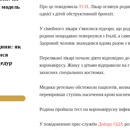
у модель
Про це повідомила
ТСН
. Лікар оглянув роди
однієї з дітей обструктивний бронхіт.
У сімейного лікаря з’явилися підозри, що ро
родини нещодавно повернувся з Італії, а саме
Здоровий чоловік знаходився вдома разом з
дини: як
ися
Перелякані лікарі почали діяти відповідно до
цедур
коронавірусу. Жінку з дітьми відправили на 
захисних спеціальних костюмах.
Медики ретельно обстежили пацієнтів, визна
перевіривши ступінь насичення крові киснем т
Родина пройшла тест на коронавірусну інфекц
У повідомленні прес-служби
Дніпро ОДА
роз