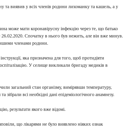
ну та виявив у всіх членів родини лихоманку та кашель, а у
дина може мати коронавірусну інфекцію через те, що батько
 26.02.2020. Спочатку в нього був нежить, але він вже минув.
 іншими членами родини.
 інструкції, яка призначена для того, щоб протидіяти
госпіталізацію. У селище викликали бригаду медиків в
чили загальний стан організму, вимірявши температуру,
а зібрали всі необхідні дані епідеміологічного анамнезу.
ію, результати якого вже відомі.
повіли, що лікарями не було виявлено ніяких ознак