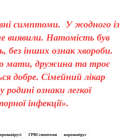
евні симптоми. У жодного із
не виявили. Натомість був
 без інших ознак хвороби.
ого мати, дружина та троє
ся добре. Сімейний лікар
у родині ознаки легкої
торної інфекції».
оронавірусі
ГРВІ симптоми
коронавірус