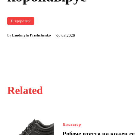
Я здоровий
Liudmyla Prishchenko
06.03.2020
By
Related
Я новатор
Робоче взуття на кожен се