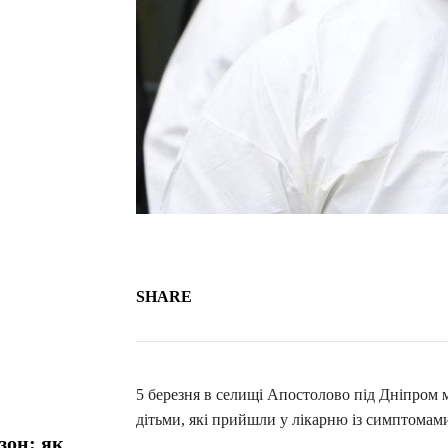
SHARE
5 березня в селищі Апостолово під Дніпром м
дітьми, які прийшли у лікарню із симптомами
зон: як