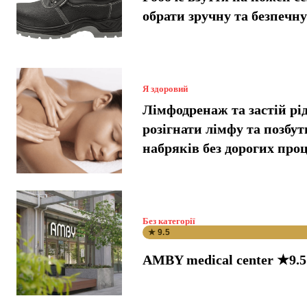
обрати зручну та безпечн
Я здоровий
Лімфодренаж та застій рі
розігнати лімфу та позбут
набряків без дорогих про
Без категорії
★ 9.5
AMBY medical center ★9.5