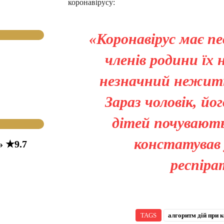
коронавірусу:
«Коронавірус має п
членів родини їх 
незначний нежить,
Зараз чоловік, й
дітей почувають
констатував 
» ★9.7
респіра
TAGS
алгоритм дій при к