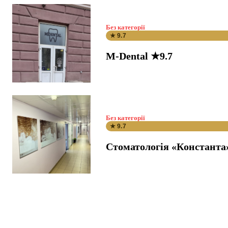
Без категорії
★ 9.7
M-Dental ★9.7
Без категорії
★ 9.7
Стоматологія «Константа