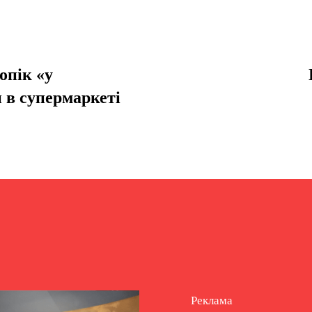
опік «у
и в супермаркеті
Реклама