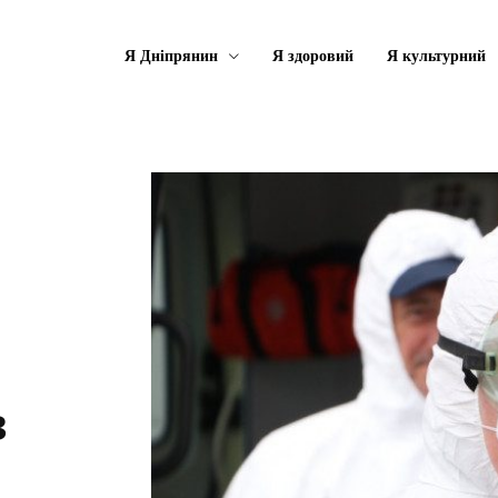
Я Дніпрянин
Я здоровий
Я культурний
з