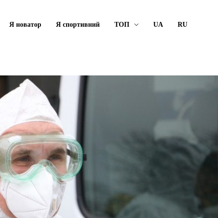
Я новатор
Я спортивний
ТОП
UA
RU