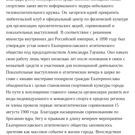
спортсмен занял место неформального лидера небольшого
тиловоспитательного кружка. Он загорелся идеей превратить
любительский клуб в официальный центр по физической культуре
для организации просветительских акций, соревнований и
показательных выступлений. В соответствии с решением
министра внутренних дел Российской империи, в 1898 году был
утвержден устав нового Екатеринославского атлетического
общества под председательством Александра Таушева. Оно начало
свою работу лишь через несколько лет после основания в связи с
нехваткой средств и участников для полноценной деятельности.
Показательные выступления и атлетические вечера в цирке во
главе с юными мастерами поощрили граждан Екатеринослава
объединиться с целью становления спортивной культуры города.
На пути к воплощению главного замысла организации развить все
виды индивидуального и командного спорта в пределах региона
ее члены провели первые легкоатлетические соревнования 15
августа 1900 года. Благодаря насыщенным соревнованиям по
бросанию ядра, бегу и прыжкам в длину вечернее мероприятие
Екатеринославского атлетического общества запомнилось
зрителям как массовое событие в жизни города. Впоследствии