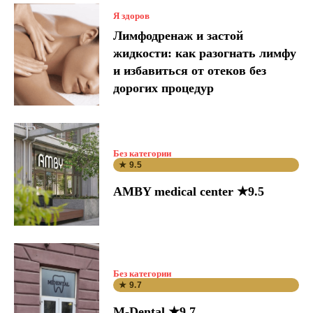
Я здоров
Лимфодренаж и застой
жидкости: как разогнать лимфу
и избавиться от отеков без
дорогих процедур
Без категории
★ 9.5
AMBY medical center ★9.5
Без категории
★ 9.7
M-Dental ★9.7