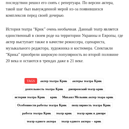
последствии решил его снять с репертуара. По версии актера,
такой шаг был вынужденной мерой из-за появившихся
комплексов перед своей дочерью.
История театра “Крик” очень необычная. Данный театр является
единственный в своем роде на территории Украины и Европы, где
актер выступает также в качестве режиссера, сценариста,
музыкального редактора, художника и костюмера. Спектакли
“Крика” приобрели широкую популярность во второй половине
20 века и остаются в трендах даже в 21 веке.
TAGS
актер театра Крик
актеры театра Крик
деятельность театра Крик
днепровский театр крик
история театра Крик
крик
Михаил Мельник актер теара крик
Особенности работы театра Крик
популярность театра Крик
работа театра Крик
театр крик
театр крик в днепре
театр одного актера
театр одного актера – крик