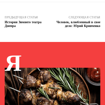
ПРЕДЫДУЩАЯ СТАТЬЯ
СЛЕДУЮЩАЯ СТАТЬЯ
История Зимнего театра
Человек, влюбленный в свое
Днепра
дело: Юрий Кривченко
Я