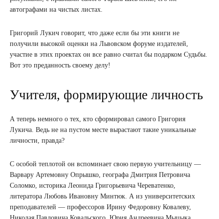
автографами на чистых листах.
Григорий Лукич говорит, что даже если бы эти книги не
получили высокой оценки на Львовском форуме издателей,
участие в этих проектах он все равно считал бы подарком Судьбы.
Вот это преданность своему делу!
Учителя, формирующие личность
А теперь немного о тех, кто сформировал самого Григория
Лукича. Ведь не на пустом месте вырастают такие уникальные
личности, правда?
С особой теплотой он вспоминает свою первую учительницу —
Варвару Артемовну Опрышко, географа Дмитрия Петровича
Соломко, историка Леонида Григорьевича Череватенко,
литератора Любовь Ивановну Минтюк. А из университетских
преподавателей — профессоров Ирину Федоровну Ковалеву,
Николая Павловича Ковальского, Юрия Андреевича Мыцыка,