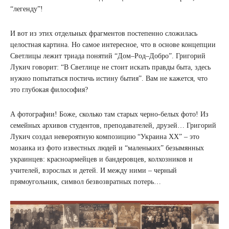
“легенду”!
И вот из этих отдельных фрагментов постепенно сложилась
целостная картина. Но самое интересное, что в основе концепции
Светлицы лежит триада понятий “Дом–Род–Добро”. Григорий
Лукич говорит: “В Светлице не стоит искать правды быта, здесь
нужно попытаться постичь истину бытия”. Вам не кажется, что
это глубокая философия?
А фотографии! Боже, сколько там старых черно-белых фото! Из
семейных архивов студентов, преподавателей, друзей… Григорий
Лукич создал невероятную композицию “Украина ХХ” – это
мозаика из фото известных людей и “маленьких” безымянных
украинцев: красноармейцев и бандеровцев, колхозников и
учителей, взрослых и детей. И между ними – черный
прямоугольник, символ безвозвратных потерь…