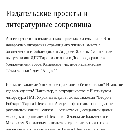
Издательские проекты и
литературные сокровища
А о его участии в издательских проектах вы слышали? Это
невероятно интересная страница его жизни! Вместе с
бизнесменом и библиофилом Андреем Яловым (кстати, тоже
выпускником ДИИТа) они создали в Днепродзержинске
(современный город Каменское) частное издательство
“Издательский дом “Андрей”.
И знаете, какие амбициозные цели они себе поставили? И многое
удалось сделать! Например, в сотрудничестве с Институтом
литературы НАН Украины издали так называемый “Второй
Кобзарь” Тараса Шевченко. А еще — факсимильное издание
рукописной книги “Wirszy T. Szewczenka”, созданной двумя
молодыми приятелями Шевченко, Яковом де Бальменом и
Михаилом Башиловым в польской транслитерации с их же
рисунками, с правками самого Тараса Шевченко, его же