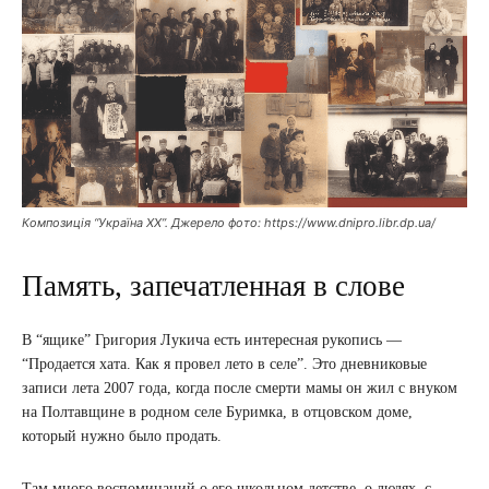
Композиція “Україна ХХ”. Джерело фото: https://www.dnipro.libr.dp.ua/
Память, запечатленная в слове
В “ящике” Григория Лукича есть интересная рукопись —
“Продается хата. Как я провел лето в селе”. Это дневниковые
записи лета 2007 года, когда после смерти мамы он жил с внуком
на Полтавщине в родном селе Буримка, в отцовском доме,
который нужно было продать.
Там много воспоминаний о его школьном детстве, о людях, с