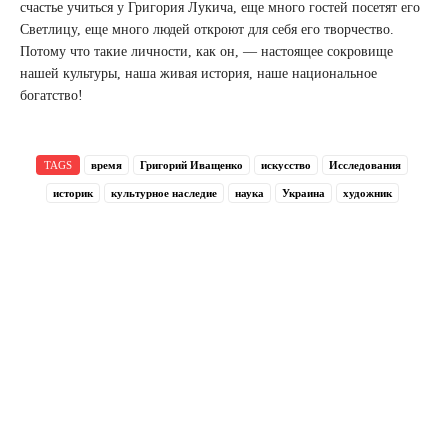
счастье учиться у Григория Лукича, еще много гостей посетят его
Светлицу, еще много людей откроют для себя его творчество.
Потому что такие личности, как он, — настоящее сокровище
нашей культуры, наша живая история, наше национальное
богатство!
TAGS
время
Григорий Иващенко
искусство
Исследования
историк
культурное наследие
наука
Украина
художник