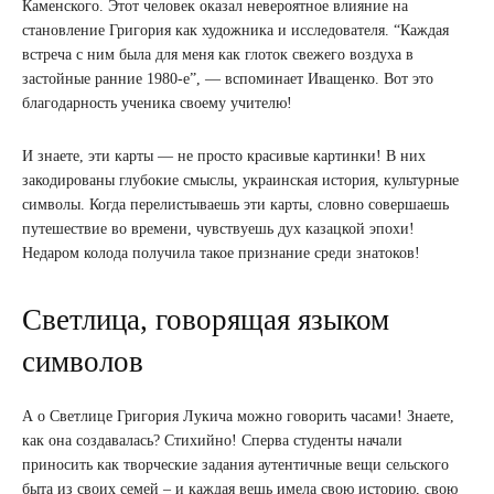
Каменского. Этот человек оказал невероятное влияние на
становление Григория как художника и исследователя. “Каждая
встреча с ним была для меня как глоток свежего воздуха в
застойные ранние 1980-е”, — вспоминает Иващенко. Вот это
благодарность ученика своему учителю!
И знаете, эти карты — не просто красивые картинки! В них
закодированы глубокие смыслы, украинская история, культурные
символы. Когда перелистываешь эти карты, словно совершаешь
путешествие во времени, чувствуешь дух казацкой эпохи!
Недаром колода получила такое признание среди знатоков!
Светлица, говорящая языком
символов
А о Светлице Григория Лукича можно говорить часами! Знаете,
как она создавалась? Стихийно! Сперва студенты начали
приносить как творческие задания аутентичные вещи сельского
быта из своих семей – и каждая вещь имела свою историю, свою