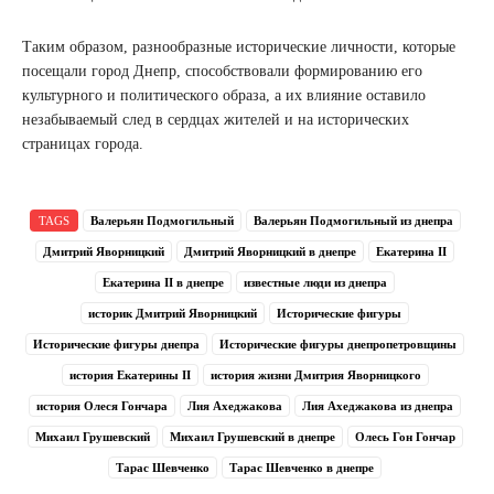
Таким образом, разнообразные исторические личности, которые
посещали город Днепр, способствовали формированию его
культурного и политического образа, а их влияние оставило
незабываемый след в сердцах жителей и на исторических
страницах города.
TAGS
Валерьян Подмогильный
Валерьян Подмогильный из днепра
Дмитрий Яворницкий
Дмитрий Яворницкий в днепре
Екатерина II
Екатерина II в днепре
известные люди из днепра
историк Дмитрий Яворницкий
Исторические фигуры
Исторические фигуры днепра
Исторические фигуры днепропетровщины
история Екатерины II
история жизни Дмитрия Яворницкого
история Олеся Гончара
Лия Ахеджакова
Лия Ахеджакова из днепра
Михаил Грушевский
Михаил Грушевский в днепре
Олесь Гон Гончар
Тарас Шевченко
Тарас Шевченко в днепре