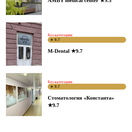
AMBY medical center ★9.5
Без категории
★ 9.7
M-Dental ★9.7
Без категории
★ 9.7
Стоматология «Константа»
★9.7