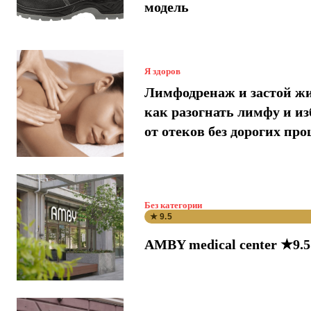
модель
Я здоров
Лимфодренаж и застой ж
как разогнать лимфу и и
от отеков без дорогих про
Без категории
★ 9.5
AMBY medical center ★9.5