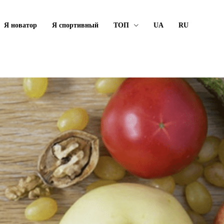
Я новатор
Я спортивный
ТОП
UA
RU