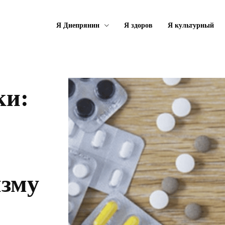
Я Днепрянин
Я здоров
Я культурный
ки:
изму