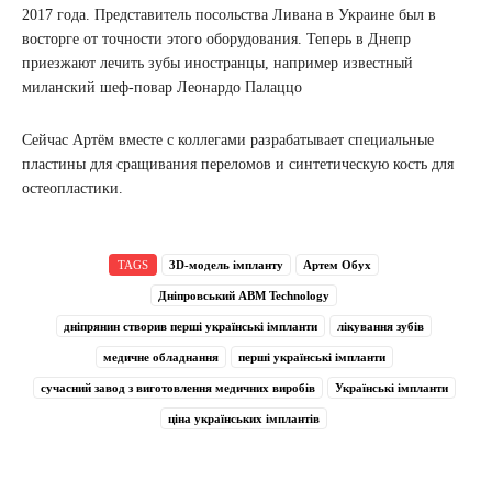
2017 года. Представитель посольства Ливана в Украине был в
восторге от точности этого оборудования. Теперь в Днепр
приезжают лечить зубы иностранцы, например известный
миланский шеф-повар Леонардо Палаццо
Сейчас Артём вместе с коллегами разрабатывает специальные
пластины для сращивания переломов и синтетическую кость для
остеопластики.
TAGS
3D-модель імпланту
Артем Обух
Дніпровський ABM Technology
дніпрянин створив перші українські імпланти
лікування зубів
медичне обладнання
перші українські імпланти
сучасний завод з виготовлення медичних виробів
Українські імпланти
ціна українських імплантів