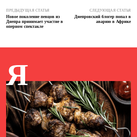
ПРЕДЫДУЩАЯ СТАТЬЯ
СЛЕДУЮЩАЯ СТАТЬЯ
Новое поколение певцов из
Днепровский блогер попал в
Днепра принимает участие в
аварию в Африке
оперном спектакле
Я