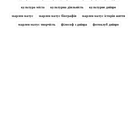
культура міста
культурна діяльність
культурне дніпро
марлен матус
марлен матус біографія
марлен матус історія життя
марлен матус творчість
філософ з дніпра
фотоклуб дніпро