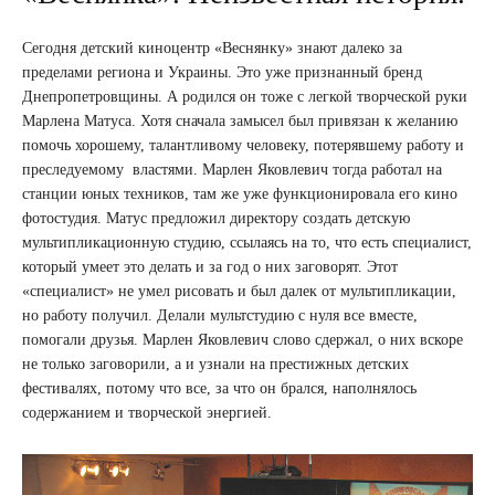
Сегодня детский киноцентр «Веснянку» знают далеко за
пределами региона и Украины. Это уже признанный бренд
Днепропетровщины. А родился он тоже с легкой творческой руки
Марлена Матуса. Хотя сначала замысел был привязан к желанию
помочь хорошему, талантливому человеку, потерявшему работу и
преследуемому властями. Марлен Яковлевич тогда работал на
станции юных техников, там же уже функционировала его кино
фотостудия. Матус предложил директору создать детскую
мультипликационную студию, ссылаясь на то, что есть специалист,
который умеет это делать и за год о них заговорят. Этот
«специалист» не умел рисовать и был далек от мультипликации,
но работу получил. Делали мультстудию с нуля все вместе,
помогали друзья. Марлен Яковлевич слово сдержал, о них вскоре
не только заговорили, а и узнали на престижных детских
фестивалях, потому что все, за что он брался, наполнялось
содержанием и творческой энергией.