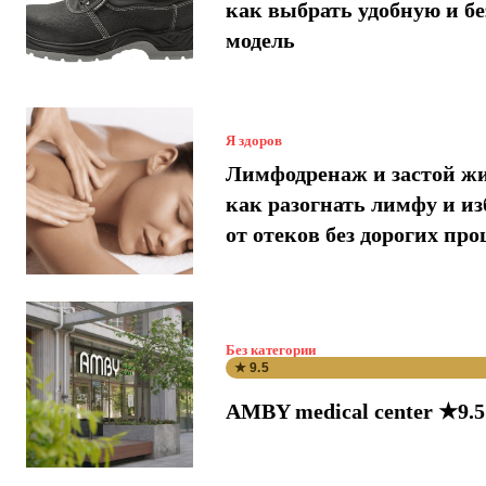
как выбрать удобную и б
модель
Я здоров
Лимфодренаж и застой ж
как разогнать лимфу и и
от отеков без дорогих про
Без категории
★ 9.5
AMBY medical center ★9.5