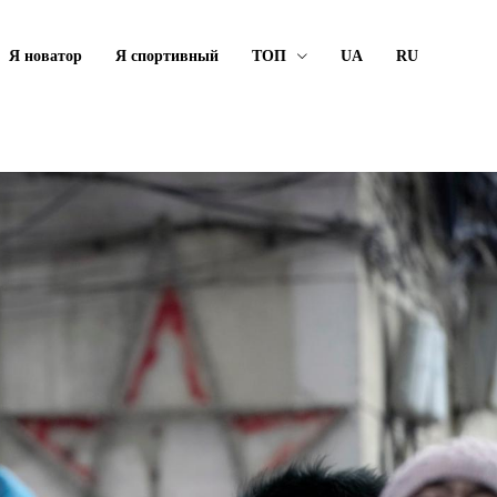
Я новатор
Я спортивный
ТОП
UA
RU