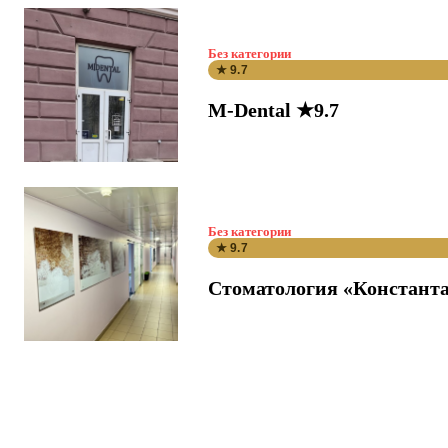
Без категории
★ 9.7
M-Dental ★9.7
Без категории
★ 9.7
Стоматология «Константа