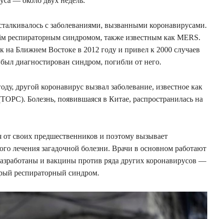
уса — около двух недель.
 сталкивалось с заболеваниями, вызванными коронавирусами.
м респираторным синдромом, также известным как MERS.
 на Ближнем Востоке в 2012 году и привел к 2000 случаев
 был диагностирован синдром, погибли от него.
году, другой коронавирус вызвал заболевание, известное как
ОРС). Болезнь, появившаяся в Китае, распространилась на
я от своих предшественников и поэтому вызывает
ого лечения загадочной болезни. Врачи в основном работают
разработаны и вакцины против ряда других коронавирусов —
стрый респираторный синдром.