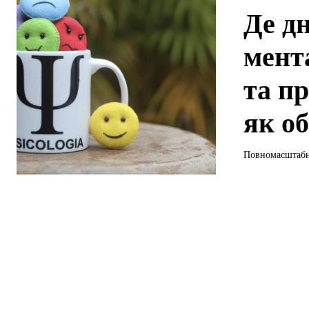
Де д
мент
та пр
як о
Повномасштабна