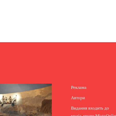
Реклама
Автори
Видання входить до
медіа-групи
MistoOnli