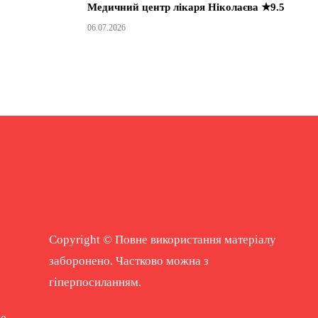
Медичний центр лікаря Ніколаєва ★9.5
06.07.2026
Copyright © Повне використання матеріалу
заборонено. Частково можна з
гіперпосиланням.
ne