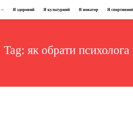
Я здоровий
Я культурний
Я новатор
Я спортивни
Tag:
як обрати психолога