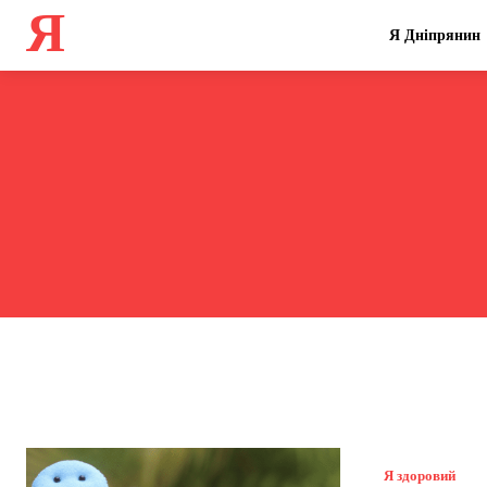
Я
Я Дніпрянин
Я здоровий