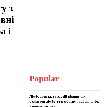
у з
вні
а і
.
Popular
Лімфодренаж та застій рідини: як
розігнати лімфу та позбутися набряків без
дорогих процедур