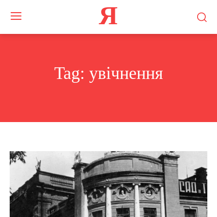
Я
Tag:
увічнення