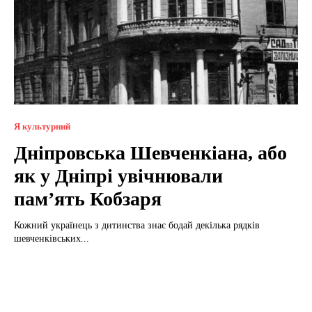
Я культурний
Дніпровська Шевченкіана, або
як у Дніпрі увічнювали
пам’ять Кобзаря
Кожний українець з дитинства знає бодай декілька рядків
шевченківських...