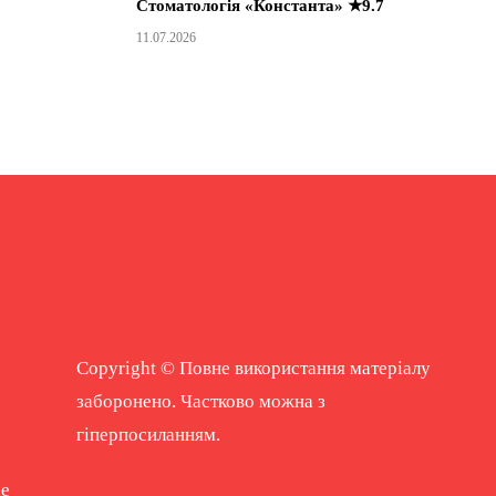
Стоматологія «Константа» ★9.7
11.07.2026
Copyright © Повне використання матеріалу
заборонено. Частково можна з
гіперпосиланням.
ne