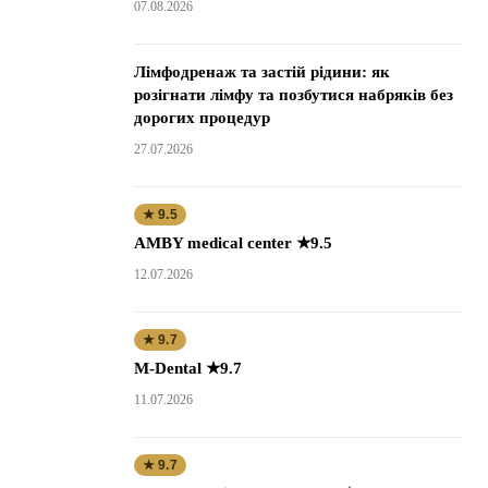
07.08.2026
Лімфодренаж та застій рідини: як
розігнати лімфу та позбутися набряків без
дорогих процедур
27.07.2026
★ 9.5
AMBY medical center ★9.5
12.07.2026
★ 9.7
M-Dental ★9.7
11.07.2026
★ 9.7