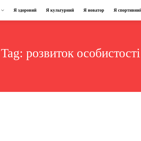
Я здоровий
Я культурний
Я новатор
Я спортивни
Tag:
розвиток особистості