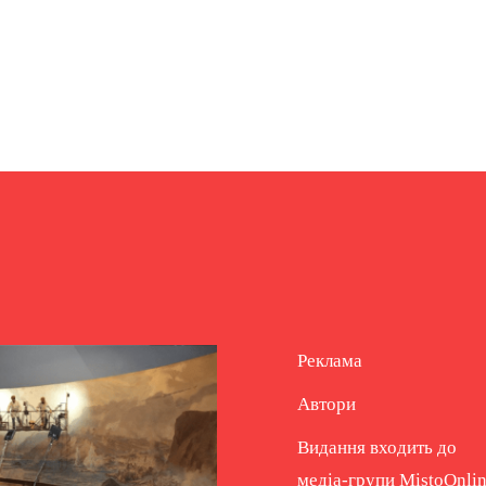
Реклама
Автори
Видання входить до
медіа-групи
MistoOnli