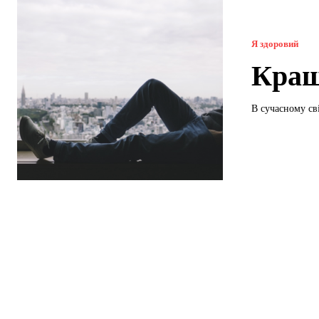
Я здоровий
Кращ
В сучасному сві