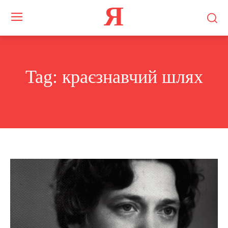
Я
Tag:
краєзнавчий шлях