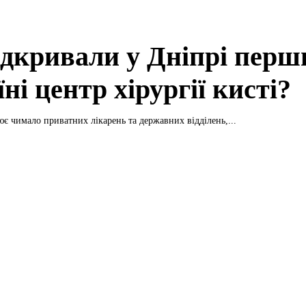
ідкривали у Дніпрі перш
ні центр хірургії кисті?
ює чимало приватних лікарень та державних відділень,...