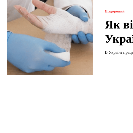
Я здоровий
Як в
Украї
В Україні прац