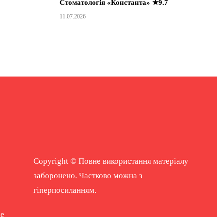
Стоматологія «Константа» ★9.7
11.07.2026
Copyright © Повне використання матеріалу
заборонено. Частково можна з
гіперпосиланням.
ne