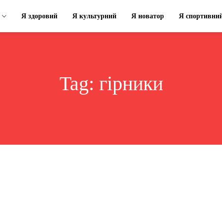
Я здоровий
Я культурний
Я новатор
Я спортивни
Tag:
гірники