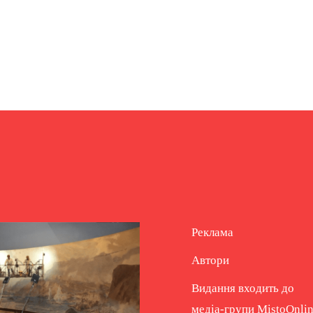
Реклама
Автори
Видання входить до
медіа-групи
MistoOnli