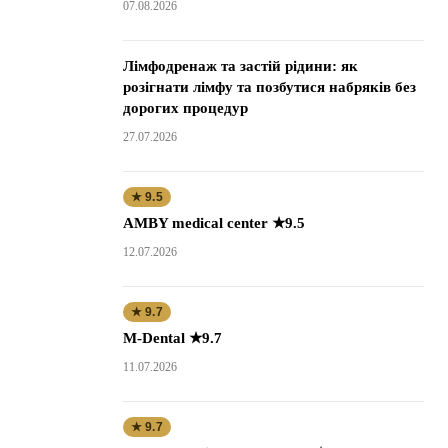
07.08.2026
Лімфодренаж та застій рідини: як
розігнати лімфу та позбутися набряків без
дорогих процедур
27.07.2026
★ 9.5
AMBY medical center ★9.5
12.07.2026
★ 9.7
M-Dental ★9.7
11.07.2026
★ 9.7