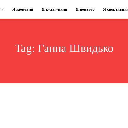
Я здоровий
Я культурний
Я новатор
Я спортивни
Tag:
Ганна Швидько