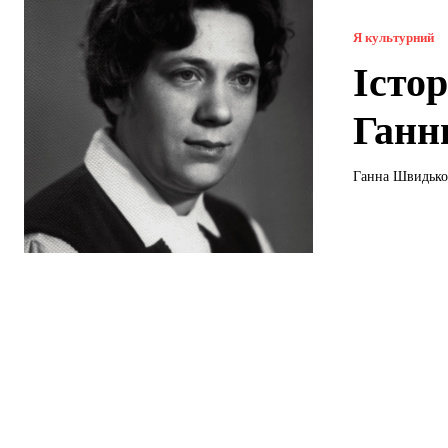
Я культурний
Істо
Ганн
Ганна Швидько 