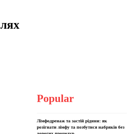
шлях
Popular
Лімфодренаж та застій рідини: як
розігнати лімфу та позбутися набряків без
дорогих процедур