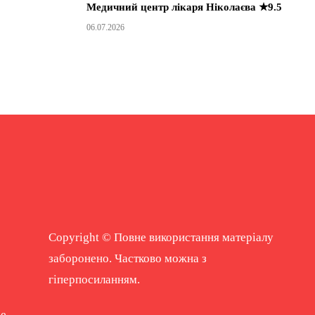
Медичний центр лікаря Ніколаєва ★9.5
06.07.2026
Copyright © Повне використання матеріалу
заборонено. Частково можна з
гіперпосиланням.
ne