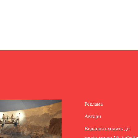
Реклама
Автори
Видання входить до
медіа-групи
MistoOnli