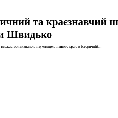
ричний та краєзнавчий 
и Швидько
вважається визнаною науковицею нашого краю в історичній,...