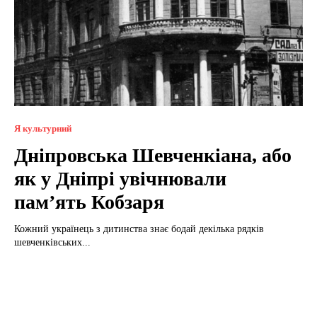
Я культурний
Дніпровська Шевченкіана, або
як у Дніпрі увічнювали
пам’ять Кобзаря
Кожний українець з дитинства знає бодай декілька рядків
шевченківських...