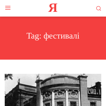
Я
Tag:
фестивалі