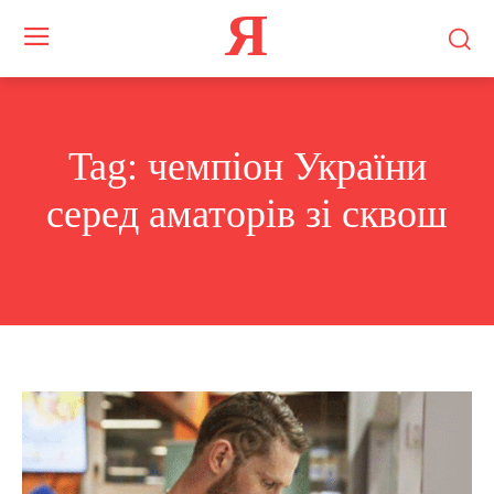
Я
Tag:
чемпіон України
серед аматорів зі сквош