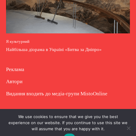
Я культурний
Найбільша діорама в Україні «Битва за Дніпро»
Реклама
Автори
Видання входить до медіа-групи
MistoOnline
Copyright © Повне використання матеріалу
We use cookies to ensure that we give you the best
experience on our website. If you continue to use this site we
заборонено. Частково можна з гіперпосиланням.
will assume that you are happy with it.