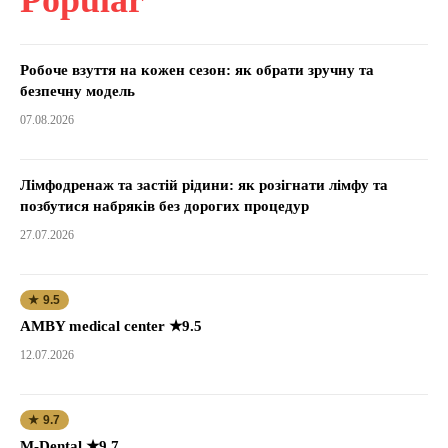
Робоче взуття на кожен сезон: як обрати зручну та
безпечну модель
07.08.2026
Лімфодренаж та застій рідини: як розігнати лімфу та
позбутися набряків без дорогих процедур
27.07.2026
★ 9.5
AMBY medical center ★9.5
12.07.2026
★ 9.7
M-Dental ★9.7