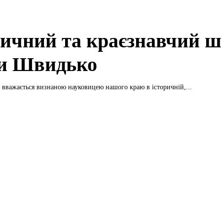
ричний та краєзнавчий 
и Швидько
вважається визнаною науковицею нашого краю в історичній,...