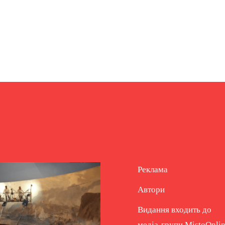
Реклама
Автори
Видання входить до
медіа-групи
MistoOnli