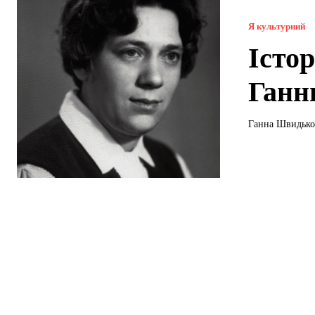
Я культурний
Істо
Ганн
Ганна Швидько 