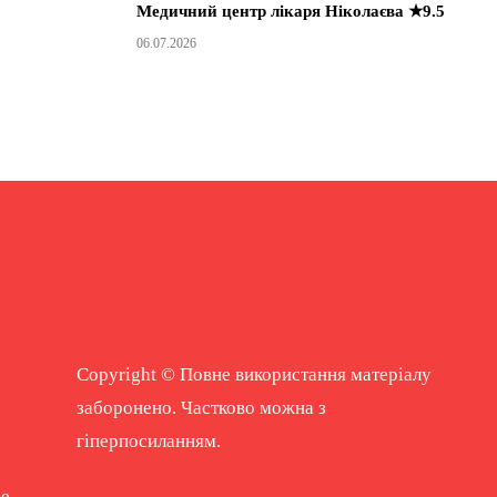
Медичний центр лікаря Ніколаєва ★9.5
06.07.2026
Copyright © Повне використання матеріалу
заборонено. Частково можна з
гіперпосиланням.
ne