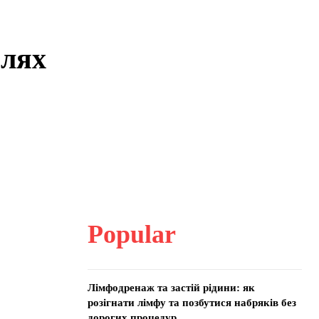
шлях
Popular
Лімфодренаж та застій рідини: як
розігнати лімфу та позбутися набряків без
дорогих процедур