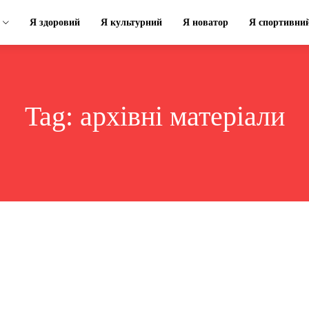
Я здоровий
Я культурний
Я новатор
Я спортивни
Tag:
архівні матеріали