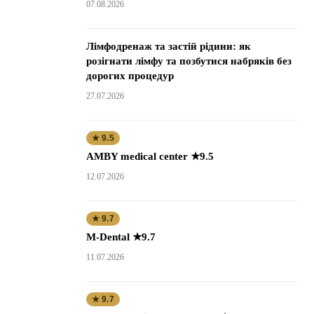
07.08.2026
Лімфодренаж та застій рідини: як
розігнати лімфу та позбутися набряків без
дорогих процедур
27.07.2026
★ 9.5
AMBY medical center ★9.5
12.07.2026
★ 9.7
M-Dental ★9.7
11.07.2026
★ 9.7