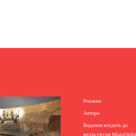
Реклама
Автори
Видання входить до
медіа-групи
MistoOnli