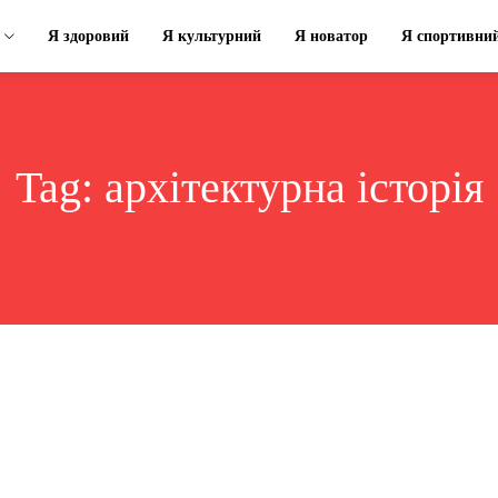
Я здоровий
Я культурний
Я новатор
Я спортивни
Tag:
архітектурна історія