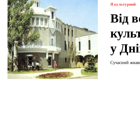
Я культурний
Від в
куль
у Дні
Сучасний жвави