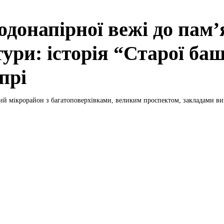
одонапірної вежі до пам
тури: історія “Старої ба
прі
й мікрорайон з багатоповерхівками, великим проспектом, закладами ви