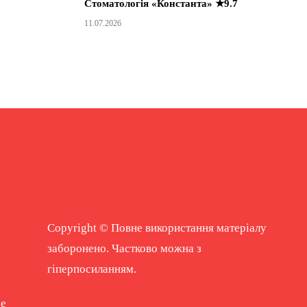
Стоматологія «Константа» ★9.7
11.07.2026
Copyright © Повне використання матеріалу
заборонено. Частково можна з
гіперпосиланням.
ne