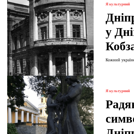
Я культурний
Дніп
у Дн
Кобз
Кожний україне
Я культурний
Радя
симв
Дніп